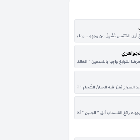
َل ِ الكلامِ نامي تَزُرْكِ عرائسُ الأحلامِ … في جُنْحِ الظلامِ تَتَنَوَّري قُرْصَ الرغيفِ … كَدَوْر
َمْرَحُ أرى الشَّمْسَ تُشْرِقُ من وجهِهِ … وما بينَ أثوابِه تجنح رضيِّ السّماتِ ، كأنَّ الضَّمير … على
لجواهري
مارِهم ، أطبق تَباب أطبق جَزاءُ على بُناةِ … قُبورِهم أطبق عِقاب أطبق نعيبُ ، يُجِبْ صداك
ضاً للنوابغِ واجِبا بالمُبدعينَ ” الخالقينَ ” تنوَّرَتْ … شتَّى عوالمَ كُنَّ قبلُ خرائبا شرفاً ” ع
الرد ى عاصفٌ … بهذا الشباب فيجتاحه أموتُ وجهدُ الحياةِ اللذيذ … تطوفُ بعينيَّ أشباحه ت
ديدَ الصِراع يُعَيِّرُ فيه الجبانُ الشُجاع ” أنيتُ ” لقد حانَ يومُ الوداع إليَّ إليَّ حبيبي ” أنيت
للرياح وغياضُ المُروج أهدَتكِ طَلا إن هذا الطيرَ البليلَ الجَناحِ المُدوِّي على مُتونِ الرياحِ 
 لوجهك رائعُ القسماتِ ألق ” الجبين ” أكاد أمسح سطحه … بفمي ، وأنِشق عِطرَه بشذات