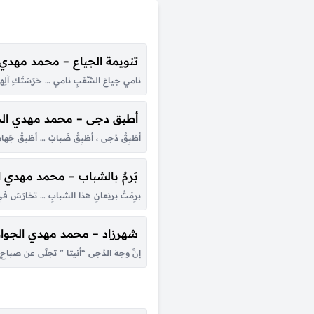
تنويمة الجياع – محمد مهدي
نامي جياعَ الشَّعْبِ نامي … حَرَسَتْكِ آلِهة 
أطبق دجى – محمد مهدي ال
أطْبِقْ دُجى ، أطْبِقْ ضَبابُ … أطْبقْ جَ
بَرمٌ بالشباب – محمد مهدي 
برِمْتُ بريَعانِ هذا الشبابِ … تخارَسَ 
شهرزاد – محمد مهدي الجوا
إنَّ وجهَ الدُجى “أنيتا ” تجلَّى عن صباحٍ م