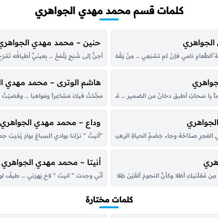
كلمات قسم محمد مهدي الجواهري
 الجواهري
حنين – محمد مهدي الجواهري
ُالطَّعامِ نامي فإنْ لم تشبَعِي … مِنْ يَقْظةٍ فمِنَ المنامِ نامي على زُبَدِ الوعود … يُدَافُ في عَس
أحِنُّ إلى شَبَحٍ يَلْمَحُ … بِعينَيَّ أطيافُه ت
جواهري
هاشم الوترى – محمد مهدي ا
هاماً يا سَحابُ أطبق دخانُ من الضمير … مُحَرَّقاً أطبق ، عَذاب أطبق دَمارُ على حُماةِ … د
مجَّدْتُ فيكَ مَشاعِراً ومَواهبا … وقضيْتُ فَر
الجواهري
وداع – محمد مهدي الجواهري
في الفجرِ صدّاحُهُ وجاء خِضَمَّ الحياةِ الرهيب … وكفَّ عن الجدفِ ملاَّحه برمتُ فليتَ 
“أنيتُ ” نزَلنا بوادي السِباعْ بوادٍ يُذيبُ حِ
هري
أنيتا – محمد مهدي الجواهري
ِن مُقلَتيكِ أطَلا وكأنَّ النجومَ ألقَيْنَ ظِلا في غديرٍ مُّرقرَقٍ ضَحْضاحِ بينَ عينيكِ نُهبةً 
أنّي وجدت ” انيتَ ” لاحَ يَهزني … طيفٌ
كلمات مختارة