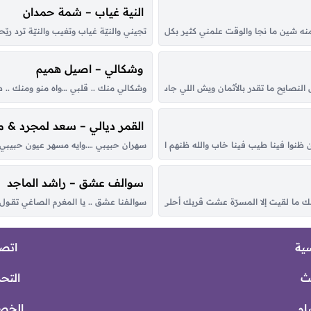
النية غياب – شمة حمدان
ه شين ما نجا والوقت علمني كثير بكل هونٍ وبسجا أغيد سكن وادي الرشا تعشقه احروف
تجيني والنيّة غياب وتغيب والنيّة ترد ر
وشكالي – اصيل هميم
لنصايح ما تقدر بالأثمان ويش اللي جاب من اليمن عرش بلقيس لو ما لفا بالعلم ه
وشكالي منك .. قلبي …واه منو ومنك ..
القمر ديالي – سعد لمجرد & 
م وإن ظنوا فينا طيب فينا خاب والله ظنهم الطيب مع منهو تردّى ما هو طيب إلا رِدى ام
سهران حبيبي ….وايه مسهر عيون حبيبي يا
سوالف عشق – راشد الماجد
ما لقيت إلا المسرّة عشت قربك أحلى أيام وليالي شفت عقبك الحياة المستقرّة مرّ
سوالـفنا عشق .. يا المغرم الصاغي تقــول الرو
سية
اتصل
ث
التح
ام
الخص