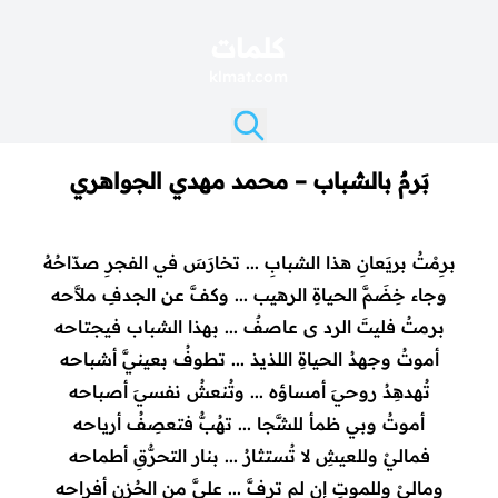
كلمات
klmat.com
بَرمٌ بالشباب – محمد مهدي الجواهري
برِمْتُ بريَعانِ هذا الشبابِ ... تخارَسَ في الفجرِ صدّاحُهُ
وجاء خِضَمَّ الحياةِ الرهيب ... وكفَّ عن الجدفِ ملاَّحه
برمتُ فليتَ الرد ى عاصفٌ ... بهذا الشباب فيجتاحه
أموتُ وجهدُ الحياةِ اللذيذ ... تطوفُ بعينيَّ أشباحه
تُهدهِدُ روحيَ أمساؤه ... وتُنعشُ نفسيَ أصباحه
أموتُ وبي ظمأ للشَّجا ... تهُبُّ فتعصِفُ أرياحه
فماليْ وللعيشِ لا تُستثارُ ... بنار التحرُّقِ أطماحه
وماليْ وللموتِ إن لم ترِفَّ ... عليَّ من الحُزن أفراحه