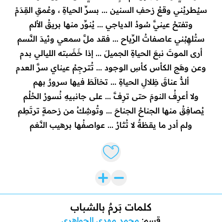
سيُطربُني وقعُ زحفِ السنين ... بسرِّ الحياةِ ، وعُمقِ القِدَمْ
وتفتحُ عينيَّ سُودُ الدياجي ... يُنوِّر منها بريقُ الألم
ستُلهِبُني عاصفاتُ الرِّياح ... فقد ملَّ سمعي وئيدَ النَّسم
أرى الموتَ نبعَ الحياةِ الجميلَ ... إذا خَضَبته الليالي بدم
وعن وهَج الكأس كأسِ الوجود ... تُترجِمُ عيناي سرَّ العدم
ألذُّ عناقَ ظِلالِ الحياةِ ... تخالَطَ فيها سرورٌ بهم
ولا أعرِفُ النومَ حتى ترِفَّ ... على جانبيهِ نُسورُ الحُلُم
يُصافِقُ منها الجناحُ الجناحَ ... وتُوشِكُ من زحمةٍ ترتَطِم
ولم أدر ما يقظةٌ لا تُثارُ ... عواصفُها برهيب النَّغم
Like lyrics
كلمات بَرمٌ بالشباب
قسم:
محمد مهدي الجواهري