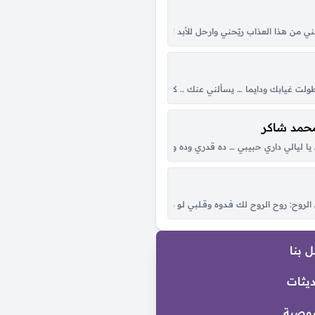
 الهجا والحب له جرحٍ خطير هو كل كلي يوم جا وله غرامٍ بي نشا و لا بدى بدر...
يّحني من هذا العذاب ريّحني وارحل للأبد !! الوقت ما يحسب حساب يمضي .. ونمضي به عدد
دهد سليمان ترى الزعل والحزن وكثر الوساويس تضعف نياط القلب وإتصك شريان ما ق
 طولت غيابك ودايما … يسألني عنك .. كان ناسي احساسو …وحبك رجع احساسو كان 
محمد شاكر
ا يعيبك ولا عل فاضي ترى راح وسُدى قولو لهم كِش سَوْد الله بل وجيه اوجيههم استنقصون
 ليالي داري حبيبي … ده قدري وده ونصيبي ابو العيون السود … ورد الخد عليه محسود .
ت سنين العمر وإنتي هناها كل همّي راحتك وأسعى وراها عيني بعدك ما تحب إلا عي
ح: روح الروح لك فـدوه وقــلبي لـو شكــا مـن حــبك الطاغي تلــوّم في العَــرَب من حَـضْره وبَ
 بنا
ديثات
وصية