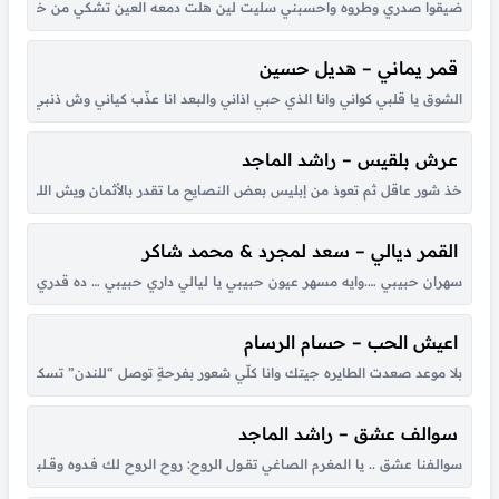
ضيقوا صدري وطروه واحسبني سليت لين هلت دمعه العين تشكي من خطاه لي حبي
قمر يماني – هديل حسين
الشوق يا قلبي كواني وانا الذي حبي اذاني والبعد انا عذّب كياني وش ذنبي انا حبي
عرش بلقيس – راشد الماجد
خذ شور عاقل ثم تعوذ من إبليس بعض النصايح ما تقدر بالأثمان ويش اللي جا
القمر ديالي – سعد لمجرد & محمد شاكر
سهران حبيبي ….وايه مسهر عيون حبيبي يا ليالي داري حبيبي … ده قدري وده ونصي
اعيش الحب – حسام الرسام
بلا موعد صعدت الطايره جيتك وانا كلّي شعور بفرحةٍ توصل “للندن” تسكن بق
سوالف عشق – راشد الماجد
سوالـفنا عشق .. يا المغرم الصاغي تقــول الروح: روح الروح لك فـدوه وقــلبي لـو شكــا مـ