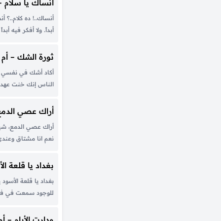
أنساك يا سلام – 
أنساك..! ده كلام..؟ أ
أبداً. ولا أفكر فيه أ
غيرك أبدأ أهوده اللى 
النوم ..أيام بعدك كان
ثورة الشك – أم 
أكاد أشك في نفسي ل
الناس إنك خنت عهدي
مناي أجمعها مشت ب
الشباب لغير عود يولي
أراك عصي الدمع 
أراك عصي الدمع، شيم
نعم انا مشتاق وعندى 
أضواني بسطت يد الهوى
تضيء النار بين جوانحى
بغداد يا قلعة ال
بغداد يا قلعة الأسود
للوجود سمعت في فجرك
النصر من جديد يعود 
زأرت في حالك الظلام
ودارت الأيام – أم