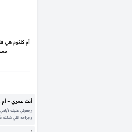
أم كلثوم هي فا
مصرية، ولدت ف
أنت عمري – أم ك
رجعوني عنيك لأيامي 
وجراحه اللي شفته ق
إزاي عليّ انت عمري 
عمري قبلك راح وعدّى 