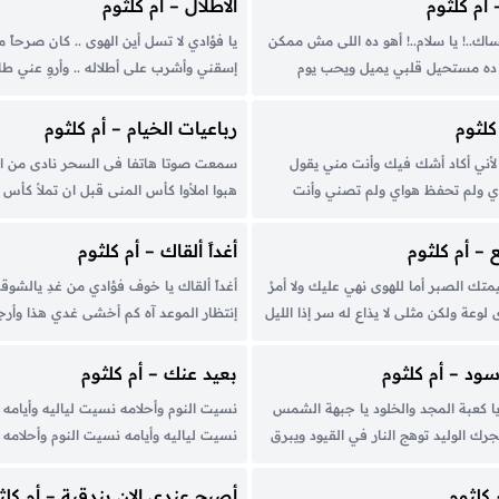
أم كلثوم
الأطلال – أم كلثوم
نساك..! يا سلام..! أهو ده اللى مش ممكن
يا فؤادي لا تسل أين الهوى .. كان صرحاً 
بداً ده مستحيل قلبي يميل ويحب يوم
إسقني وأشرب على أطلاله .. وأروِ عني ط
مش ممكن أبدأ ولا ليله ولا يوم.. أنا دقت
ذاك الحب أمسى خبراً .. وحديثاً من أحا
 قلبك فين؟..وحنانك فين؟.....
أنساك وقد أغريتني .. بفمٍ عذب المناداة رقي
كلثوم
رباعيات الخيام – أم كلثوم
أني أكاد أشك فيك وأنت مني يقول
سمعت صوتا هاتفا فى السحر نادى من ال
 ولم تحفظ هواي ولم تصني وأنت
هبوا املأوا كأس المنى قبل ان تملأ كأس ا
ي إليك خطى الشباب المطمئن وقد كان
تشغل البال بماضى الزمان ولا بآتى العيش
 عن فتى في غير أمن وها أنا...
من الحاضر لذاته فليس فى طبع الليالى الا
– أم كلثوم
أغداً ألقاك – أم كلثوم
تك الصبر أما للهوى نهي عليك ولا أمرُ
أغداً ألقاك يا خوف فؤادي من غدِ يالشو
لوعة ولكن مثلى لا يذاع له سر إذا الليل
إنتظار الموعد آه كم أخشى غدي هذا وأرجو
 وأذللت دمعا من خلائقه الكبرُ تكاد
أستدنيه لكن هبته لما أنابَ وأهلت فرحة
 إذا هى أذكتها الصبابة...
استجابا هكذا أحتمل العمر نعيماً وعذابا م
أسود – أم كلثوم
بعيد عنك – أم كلثوم
مسه الشوق فذابا...
 يا كعبة المجد والخلود يا جبهة الشمس
نسيت النوم وأحلامه نسيت لياليه وأيامه 
 الوليد توهج النار في القيود ويبرق
نسيت لياليه وأيامه نسيت النوم وأحلامه 
في ساحة الرشيد بغداد يا قلعة الأسود
بعيد عنك حياتي عذاب ما تبعدنيش بعيد
 وقمت مشدودة الزمام للنور للبعث
حياتي عذاب ما تبعدنيش بعيد عنك ما لي
 كلثوم
أصبح عندى الان بندقية – أم كلث