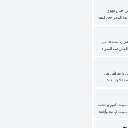
من خيالٍ فهوى
الما الدمع روى كيف
ديث الجوى لست
قْ ويدٍ...
غيب غفاه البشر
لعمر كف القدر لا
 قبل الآوان واغنم
مان غدا يظهر...
قي وإحتراقي فى
ه إقترابا كنت
 القرب به حين
هجة حرة وقلباً
نسيت النوم وأحلامه
نسيت لياليه وأيامه
 عنك بعيد عنك
ش غير الدموع
وم