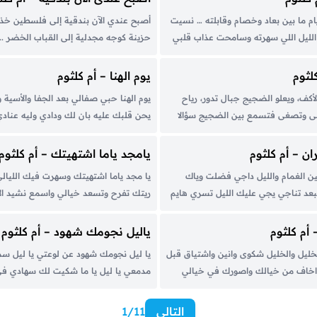
أحباب معاها بعيش بعيد...
أيام ما بين بعاد وخصام وقابلته … نسيت
أصبح عندي الآن بندقية إلى فلسطين خذ
ليل اللي سهرته وسامحت عذاب قلبي
حزينة كوجه مجدلية إلى القباب الخضر .. و
 إزاي إزاي أنا كلمته ما اقدرش على
عشرون عاماً و أنا أبحث عن أرض وعن هو
أنا ليا مين إلا حبيبي قابلني...
الذي هناك عن وطني المحاط بالأسلاك أ
لثوم
يوم الهنا – أم كلثوم
وعن...
أكف، ويعلو الضجيج جبال تدور، رياح
يوم الهنا حبي صفالي بعد الجفا والأسية 
صغى وتصغى فتسمع بين الضجيج سؤالا
يحن قلبك عليه بان لك ودادي وليه عناد
مة كالجواب، وتسمع هممةً كالسؤال
حبي والوجد باين في عيني أصل الدلال وألاّ
؟ نعم كيف أصبح هذا الجلال بأقصى
هاجر عليه وألاّ الفؤاد كان في حيرة يحب 
ان – أم كلثوم
يامجد ياما اشتهيتك – أم كلثوم
اه...
ين الغمام والليل داجي فضلت وياك
يا مجد ياما اشتهيتك وسهرت فيك الليالي
بعد تناجي يجي عليك الليل تسري هايم
ريتك تفرح وتسعد خيالي واسمع نشيد ا
 يسبح فكري في هوى الأحباب ان لاح
اساي حتى بكى وياي الكون وكان هوايا ومن
مالي وهنى بالي وقلت يصفى لي زماني
المحزون لما جمعت القلوب على الرضا وال
 أم كلثوم
ياليل نجومك شهود – أم كلثوم
الحبيب اللي يواسي الفؤاد...
الخليل والخليل شكوى وانين واشتياق قبل
يا ليل نجومك شهود عن لوعتي يا ليل س
د اخاف من خيالك واصورك في خيالي
مدمعي يا ليل يا ما شكيت لك سهادي في ا
 مطالك من قلب عاشق وخالي ترخص
بكيت لك وواسيت الضنى يا ليل بين الهوى
لقلب السالي والحب يظهر مقداره والقلب
يا ليل يا ريت ليالي الهنا...
التالي
1/11