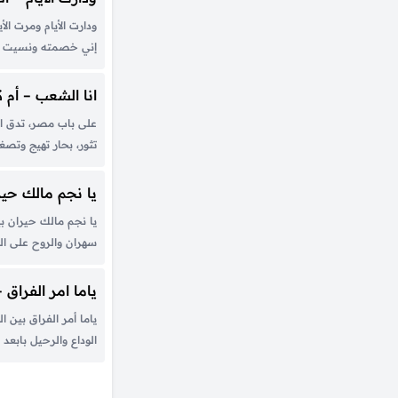
للأمام...
ودارت الأيام ومرت ال
إني خصمته ونسيت ال
وحيرته ما اعرفش إزاي
بعد حبيبي أنا ليا مين 
انا الشعب – أم ك
على باب مصر، تدق ال
تثور، بحار تهيج وت
وأي سؤال وتسمع همه
أين؟ ومن؟ وكيف إذاً
يا نجم مالك حير
مداه؟ حقيقة شعب ٍ غز
يا نجم مالك حيران ب
سهران والروح على ال
في سحاب واسهر معاك
جبينك لعينيً جدد أ
ياما امر الفراق –
وأشوف...
ياما أمر الفراق بين 
الوداع والرحيل بابع
مين في الوجود طال
الدمع الغالي وتلوع ا