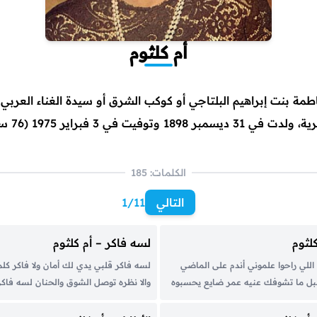
أم كلثوم
طمة بنت إبراهيم البلتاجي أو كوكب الشرق أو سيدة الغناء العربي
ي 31 ديسمبر 1898 وتوفيت في 3 فبراير 1975 (76 سنة)
الكلمات: 185
التالي
1/11
لثوم
لسه فاكر – أم كلثوم
اللي راحوا علموني أندم على الماضي
لسه فاكر قلبي يدي لك أمان ولا فاكر كلم
بل ما تشوفك عنيه عمر ضايع يحسبوه
والا نظره توصل الشوق والحنان لسه فاكر 
اللي ابتدي بنورك صباحه قد ايه من
زمان كانت الأيام في قلبي دموع بتجري و
يا حبيبي قد ايه من عمري راح ولا...
وهي عمري ياما هانت لك وكانت كل مره..