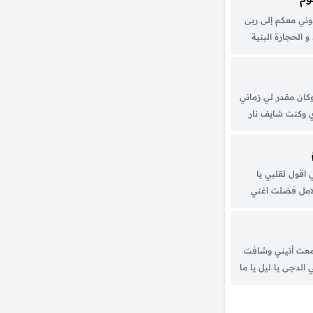
وني معكم إلى ربى
 الحجارة البنية
ية أبحث عن بيتي
بحث عن طفولتي
وكان مقدر لي زماني
ي وكنت شايف نار
 الغيرة تيهك يا
يعرف...
 اقول لقلبي يا
لامل فضلت اغني
ايا افرح القلب
وداد حنيت لرؤيا
معت أنيني وشافت
لدجى يا ليل يا ما
 والزمان ضاع الأمل