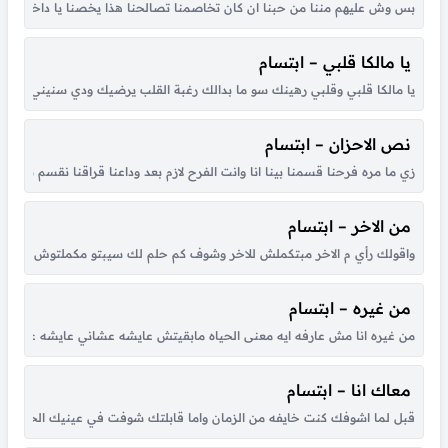
بس وش عليهم مننا من حبنا ان كان تخاصمنا تصالحنا هذا يخصنا يا داخل مابين
يا مالكا قلبي – ابتسام
يا مالكا قلبي وقلبي رهينك سو ما بدالك رغبة القلب يرضيك ودي سنيني تضمه
نص الاحزان – ابتسام
زي ما مره فرحنا قسمنا بينا انا وانت الفرح لازم بعد وداعنا قراقنا نقسم بي
من الاخر – ابتسام
واقولك رأي م الاخر مبتكملش للاخر وشوف كم حلم لك سيبتو مكملتوش وكل 
من غيره – ابتسام
من غيره انا مش عارفه ايه معنى الحياه مابقيتش عايشه عشاني عايشه عشان لقاه
معاك انا – ابتسام
قبل لما اشوفك كنت خايفه من الزمان واما قابلتك شوفت في عينيك الحنان نسي