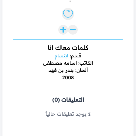
Like lyrics
كلمات معاك انا
قسم:
ابتسام
الكاتب: اسامه مصطفى
ألحان: بندر بن فهد
2008
التعليقات (0)
لا يوجد تعليقات حالياً