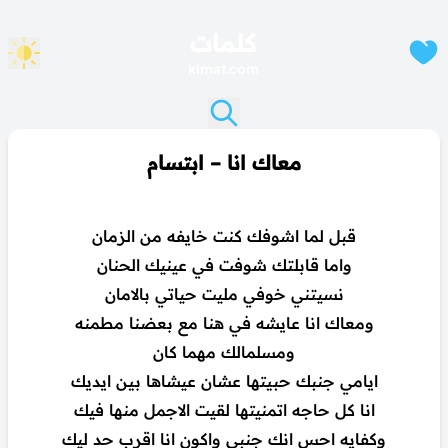
كلمات
klmat.com
معاك انا – ابتسام
قبل لما اشوفك كنت خايفه من الزمان
واما قابلتك شوفت في عينيك الحنان
نسيتني خوفي مليت حياتي بالامان
ومعاك انا عايشه في هنا مع بعضنا مطمنه
ومسلمالك مهما كان
ايامي جنبك حبيتها عشان عيشاها بين ايديك
انا كل حاجه اتمنيتها لقيت الاجمل منها فيك
وكفايه احس انك جنبي واكون انا اقرب حد ليك