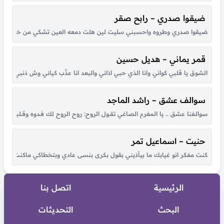
ضيقوا صدري – رابح صقر
ضيقوا صدري وطروه واحسبني سليت لين هلت دمعه العين تشكي من خطاه لي حبي
قمر يماني – هديل حسين
الشوق يا قلبي كواني وانا الذي حبي اذاني والبعد انا عذّب كياني وش ذنبي انا حبي
سوالف عشق – راشد الماجد
سوالـفنا عشق .. يا المغرم الصاغي تقــول الروح: روح الروح لك فـدوه وقــلبي لـو شكــا مـ
حنيت – اسماعيل تمر
كنت مفكر انو غيابك ما بيأذيني بقول بكرى بنسى عادي وبتخطاكي ماكنت عارف ان
الرئيسية
اتصل بنا
البحث
التحديثات