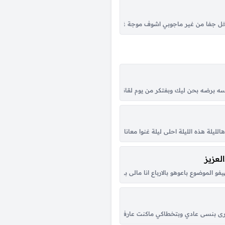
 يا نجوم انا ليش ساري غير الانين الذي يزيد الحراره صار القمر يانجوم جارك وجاري
 جفا من غير ماجوبي اشوف موجة غرامه تقل من زاره وانا احسب انه على مافات من ص
 على حاجة، مفيش حاجة خطرت في بالي فجأة لقيتني قدام عيونك، أنا بقول نرجع يا 
 برضه بحن ليك وبفتكر من يوم لقانا ليوم وداعك واقول لنفسي ياترى هو بقى عامل
يلة هذه الليلة احلى ليلة غنوا معانا هالليلة احلى ليلة هذه الليلة غنوا معانا في هالل
دد وانته ولا همك عتاب ولا المكان اللي برَد !! وش يعني لو ماحنا قراب ماني الوحيد ا
لعزيز
 .. عزف القلب برنه عود … ورقصني يا حبيبي لو على الغلب ..كلنا في الهوى غالبانين
فو الموضوع باعوهو بالارباع انا مالى بى الزى ديل ليه ياخ من القله بس كلو من قلبى 
بَدوه عـلى وعــد اللقـا لو مـوعــدك لاغي كـأن النبض مُهْــرٍ مــا وقـف عَــدوه فـلا شـاح البص
رى بنسى عادي وبتخطاكي ماكنت عارف انو غيابك بيمحيني و هالقب مارح يسكنه سواكي ي