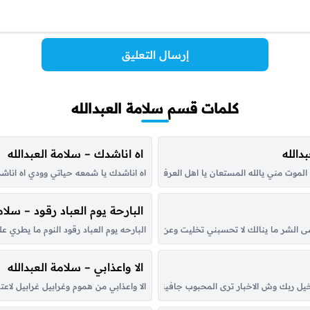
إرسال التعليق
كلمات قسم سلامة العبدالله
دالله
اه اناشدك – سلامة العبدالله
 الموت مني يالله المستعان يا اهل العرف و المعروف جرحي عطيب خبروبي صخيف الر
اه اناشدك يا شمعه حياتي وودي اه اناش
البارحة يوم العباد رقود – سلام
ى الشر ما ينالك لا تحسبني تخليت وعن حبك تغاليت لا يالغالي انا مالي بدالك كلام 
البارحه يوم العباد رقود النوم ما يطري
الا واعذابي – سلامة العبدالله
ر دخيل ربك وش الاخبار ترى المحبوب جافيني عليل الحب وش طبه سهرت الليل في غربه
الا واعذابي من هموم وغرابيل غرابيل لاع