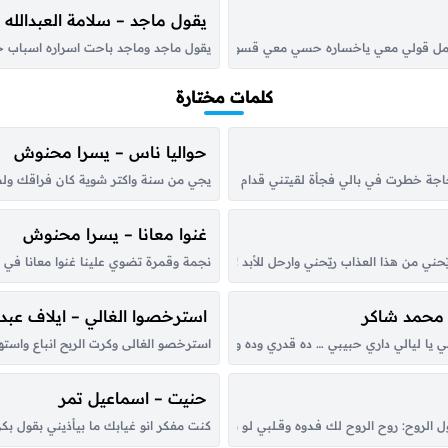
يقول ماجد – سلامة العبدالله
مل قولي معي ياخساره حسي معي قسوه لهيبي وناري اخر رجا يا نجوم ونه مراره محد درى
يقول ماجد وماجد باحت اسراره اسباب خل
كلمات مختارة
حواليا ناس – يسرا محنوش
 خطرت في بالي فجأة لقيتني قدام عيونك، أنا بقول نرجع يا غالي وجيتلَك مش ناوي
يجي من سنة واكتر شوية كان فراقك ولسه
غنوا معانا – يسرا محنوش
نجمة وقمرة تضوي علينا غنوا معانا في هالل
ريّحني من هذا العذاب ريّحني وارحل للأبد !! الوقت ما يحسب حساب يمضي .. ونمضي به ع
 محمد شاكر
استرخصوا الغالي – ايلاف عبدا
ا ليالي داري حبيبي … ده قدري وده ونصيبي ابو العيون السود … ورد الخد عليه محسود
استرخصو الغالى وكرت الربح انباع واستهي
حنيت – اسماعيل تمر
روح: روح الروح لك فـدوه وقــلبي لـو شكــا مـن حــبك الطاغي تلــوّم في العَــرَب من حَـضْره و
كنت مفكر انو غيابك ما بيأذيني بقول بك