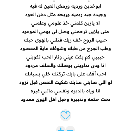
ابوخدين ورديه ورمش العين له فيه
وجيده جيد ريميه وريحه مثل دهن العود
الا يازين كلمني خذ علومي وعلمني
متى يازين ترحمني وصل لي يومي الموعود
حبيب الروح خف ربك قتلني بالهوى حبك
وطب الجرح من طبك وشوفك غاية المقصود
حبيبي كم بكت عيني ونار الحب تكويني
انا ودي تداويني بوصلك والسلف مردود
احب آقف على بابك تركتك خلي بسبابك
لو اللي صابني صابك شكيت النقص قبل نزود
انا وياه بالديره ونفسي ماتبي غيره
تحت حكمه وتدبيره وحبل اهل الهوى ممدود
Like lyrics