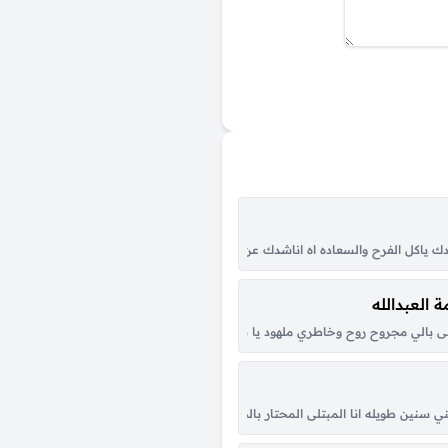
وح جال الثمان كود جرحي اللي شفته بعيني يطيب بين موت وحياه وبين خوف وامان ي
دك ياكل الفرح والسعاده اه اناشدك عن دمع درج فوق خدي كل ما شفت زولك هل دمعي 
ة العبدالله
الناس مالك فيه راده مدام ماشي هوانا في مراده على قد ماحكوا خلهم يقولون حكي الح
 على بالي مجروح روح وخاطري ملهود يا ناس خلوني على فالي تبكي عيوني والدموع شهود
 وغير الله مايعلم به عسى ربي يشافيني وقلبي ويش اسوي به ما اريد الحب وما لي 
تني سنين طويله انا المبتلى المحتار بالحيل بالحيل من اللي جرى للقلب واعزتي له وان