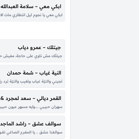
ابكي معي – سلامة العبدالله
ابكي معي يا نجوم ليل انتظاري مات الا
جيتلك – عمرو دياب
جيتلَك مش ناوي على حاجة، مفيش حاجة
النية غياب – شمة حمدان
تجيني والنيّة غياب وتغيب والنيّة ترد 
القمر ديالي – سعد لمجرد &
سهران حبيبي ….وايه مسهر عيون حبيبي ي
سوالف عشق – راشد الماجد
سوالـفنا عشق .. يا المغرم الصاغي تقــول ال