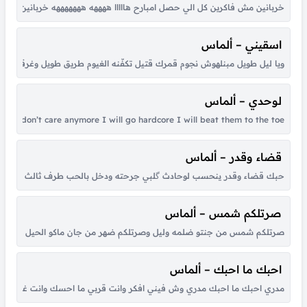
خربانين مش فاكرين كل الي حصل امبارح هااااا ههههه هههههههه خربانين مش فاكرين كل ا
اسقيني – ألماس
لوحدي – ألماس
I can do my shit alone I don’t care anymore I will go hardcore I will beat them to the toe غلطوا بيقولو لي توبي وقعوا بيقولو لي قومي وقعوني ف بير نهايه ظلمه غف
قضاء وقدر – ألماس
حبك قضاء وقدر ينحسب لوحادث گلبي جرحته ودخل بالحب طرف ثالث اعفيني م
صرتلكم شمس – ألماس
صرتلكم شمس من جنتو ضلمه وليل وصرتلكم ضهر من جان ماكو الحيل انطيتلكم عي
احبك ما احبك – ألماس
مدري احبك ما احبك مدري وش فيني افكر وانت قربي ما احسك وانت غايب شوقي