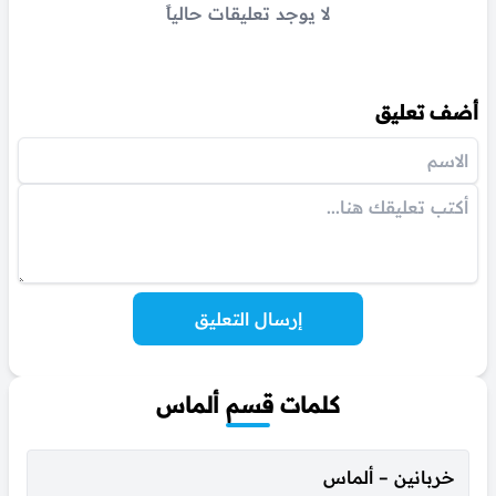
لا يوجد تعليقات حالياً
أضف تعليق
إرسال التعليق
كلمات قسم ألماس
خربانين – ألماس