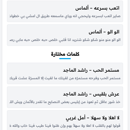
اتعب بسرعه – ألماس
صاير اتعب ابسرعه وليحجي انه وياي ماسمعه طريق ال امشي بي خطوات بي اوكع ا
الو الو – ألماس
الو الو منو منو شكو شكو شتريد انا قلبي خلص حبه خلص حبه مابي رصيد انا 
كلمات مختارة
مستمر الحب – راشد الماجد
مستمر الحب وفرحه مستمرّه من لقيتك ما لقيت إلا المسرّة عشت قربك أحلى أي
عرش بلقيس – راشد الماجد
خذ شور عاقل ثم تعوذ من إبليس بعض النصايح ما تقدر بالأثمان ويش اللي جا
لا اهلا ولا سهلا – أمل غربي
قولوا لهم بالقلب لا اهلا ولا سهلاً بهم وإن ظنوا فينا طيب فينا خاب والله ظنهم