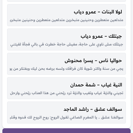
لولا البنات – عمرو دياب
متدلعين متعطرين وحنينين متبخرين متدلعين متعطرين وحنينين متبخرين عملوا الحرير ي
جيتلك – عمرو دياب
جيتلَك مش ناوي على حاجة، مفيش حاجة خطرت في بالي فجأة لقيتني قدام عيونك
حواليا ناس – يسرا محنوش
يجي من سنة واكتر شوية كان فراقك ولسه برضه بحن ليك وبفتكر من يوم لقانا 
النية غياب – شمة حمدان
تجيني والنيّة غياب وتغيب والنيّة ترد ريّحني من هذا العذاب ريّحني وارحل للأب
سوالف عشق – راشد الماجد
سوالـفنا عشق .. يا المغرم الصاغي تقــول الروح: روح الروح لك فـدوه وقــلبي لـو شكــا مـ