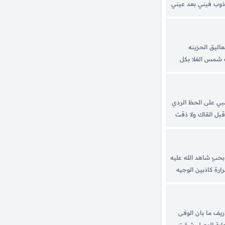
 ذوب فيني بعد عيني
نا راقي وذوق
ادي ليلي بسهره...
اليق الحزينه
شمس الغلا بكل
القمر غطى
ف وقرابي كل حرمان
بي...
ي على الحظ الردي
قبل القاك ولا ذقت
عة الحب قبل اهواك
...
حبٍ شاهد الله عليه
ارة كاذبين الوجيه
من حنيني اني ما
حاب والخلايق في
اريف ما بان الوفى
ابة الوصل شحّت