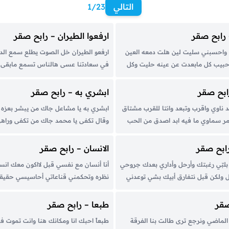
التالي
1/23
رابح صقر
ارفعوا الطيران – رابح صقر
واحسبني سليت لين هلت دمعه العين
ارفعو الطيران خل الصوت يطلع سمع الدن
بيب كل مابعدت عن عينه حليت وكل
في سعادتنا عسى هالناس تسمع مابقى ها
اه هم نهوني عن غرامه وانا اللي
يافهد فارس على ربعك وقومك لك بصيت
وم عيني تعيمت عن سواه مبلي به
ماخفانا خذت ساره وانت تستاهل هنوف
ابح صقر
ابشري به – رابح صقر
فرحتكم معانا كل ال سعود كلهم...
عد ناوي واقرب وتبعد وانتا للقرب مشتاق
ابشري به يا مشاعل جاك من يبشر بعزه لا
ر سماوي ما فيه ابد اصدق من الحب
وقال تكفى يا محمد جاك من تكفى وراه
عيون النداوي يبعد ويقرب مثل رمش
ما يهزه في طريق الحق ريح لا تاكد فالم
ح بالمحبة عزاوي يصرخ بها قلب من
والتواضع ما يرزه لو تبسم المتضايق كل...
ابح صقر
الانسان – رابح صقر
بلبّي رغبتك وأرحل وأداري بعدك جروحي
أنا أنسان مع نفسي قبل لااكون معك انس
 حل ولكن قبل نتفارق أبيك بشي توعدني
نظره وتحكمني قناعاتي أحاسيسي حقيقه 
ى نفسي تساعدني بحاول قدّ ما أقدر أنا
والهجران أنا طبعي الى حبيت أحب بكل حال
يابنا مقدّر و بنسى...
نابع من الوجدان للوجدان إذا ماينطق إ
صقر
طبعا – رابح صقر
إسكاتي ولاأجامل بحاسيسي ولا أقبل...
 الماضي ونرجع ترى طالت بنا الفرقة
طبعاً احبك انا ومكانك هنا وانت تموت ف