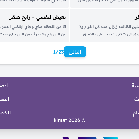
هم نصرنا شمس طلع في ليلهم ويلهم بس
فوق اراضيها لي نفس من طيبها و ايثارها
وم اللي يعمي عينهم انت اول من
الناس فيها ما يكفيها مع كل خيبه اوصيها.
ر
بعيش لنفسي – رابح صقر
ن الظالمه زلزال ‏هدم كل الغرام ولا
انا من اللحظه هذي وجاي ابقضي العمر ب
 زماني شدّني غصبٍ علي بالضيق
عن اللي راح ولا بعرف من اللي جاي بع
ني حاسب له حساب ولاني منتظره عشقتك
نفسي وبدفن حزني ويأسي تعبت أرضي الب
يا جفا ووصال ولا عمره أبد جرب حنين
سعى لرضاي برتب باقي أوراقي و بلحق عمر
التالي
1/23
سية
اتصل
ث
التح
ام
الخص
© 2026 klmat