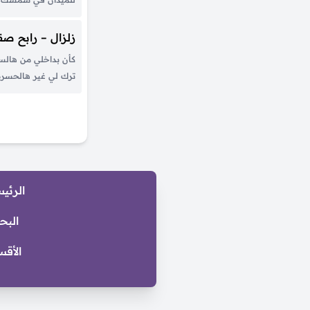
ويلهم ياويلهم ياويل
ويلهم بس ويلهم الخص
زلزال – رابح صق
كسب...
كأن بداخلي من هالسني
ترك لي غير هالحسره
والغربال ‏عذاب ولا
طفل مايدري في هالدن
الحب وش كثره...
الرئي
البح
الأقس