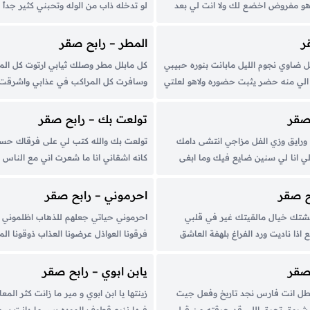
اهو مفروض اخضع لك ولا انت لي بعد
لو تدخله ذاب من الوله وتحبني كثير جداً
نا تجي .. ونشوف من اجرا تكابرنا على
ياعيني انا انا احبك وقل لقلبك حنا لبعض
سمع انا ادري بخاطرك وانتَ...
المستوى راضي ياهوى تشرفنا كثير اهلاً ع
ر
المطر – رابح صقر
ل ضاوي نجوم الليل مابانت بنوره حبيبي
كل مابلل مطر وصلك ثيابي ارتوت كل المع
لي منه حضر يثبت حضوره ولاهو لعلتي
وسافرت كل المراكب في عذابي واشرقت 
عب في القلب دوره ولاغيره بهالدنيا
المدينه والسحاب بعينك النجلا سرابي و
حظة سروره حبيبي في الهوى ماهوب
المسافات بحنينه والكفيف من الوله شا
 صقر
تولعت بك – رابح صقر
ي...
بعيونه فاقدينه ارق فوق ولا تناظر تحت ما
 ورايق وزي الفل مزاجي انتشى دامك
تولعت بك والله كتب لي على فرقاك حسب
ي انا لي سنين ضايع فيك وما ابغى
كانه اشقاني انا ما شعرت اني مع الناس 
فرحتي بصوتك نسيت انك على بالي على
للدنيا طعم قبل تلقاني ولا كنت احس بلو
 قد نسى أو مل...
لولا عيونك ما كتبت أجمل ألحاني سقى الله
ح صقر
احرموني – رابح صقر
شتك خيال مالقيتك غير في قلبي
احرموني حياتي جعلهم للذهاب اظلموني ب
 اذا ناديت ورد الفراغ بلهفة العاشق
فرقونا العواذل عرضونا العذاب ذوقونا المر
نادي من تنادي لا حياة لمن تنادي كنت
عذبوني بشوقي سكروا كل باب وش يفهم 
تحيل وجهك المحبوس في دروب
قدر اجيه مالي بعده حبايب مالي بعده ص
 صقر
يابن ابوي – رابح صقر
بعده ما ابيهم أبيه...
بطل انت فارس نجد تاريخ وفعل جيت
زينتها يا ابن ابوي و مير ما زانت كثر المع
روق تحرق اللي قد حرقته من قبل
فيها نزرع قطوف الموده بس ما دانت سح