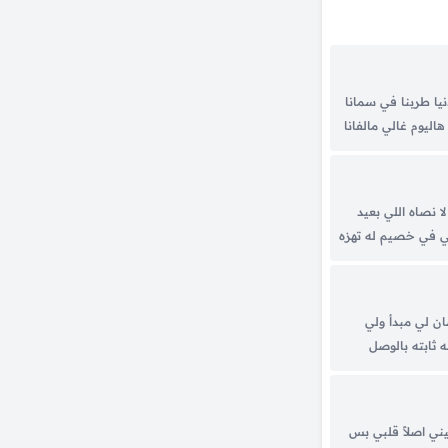
يا طربنا في سمانا
ليوم غالي مالفانا
 الطيب طيبن
ك ياعسى مبروك
 نصاه اللي بعيد
ي في خصيم له تهزه
جالس غير طيبه
ان لي مبدأ ولي
ثابته بالوصل
اتي منادي والنداء
حساسي حديثي يشبه
يني اصلاً قلبي بس