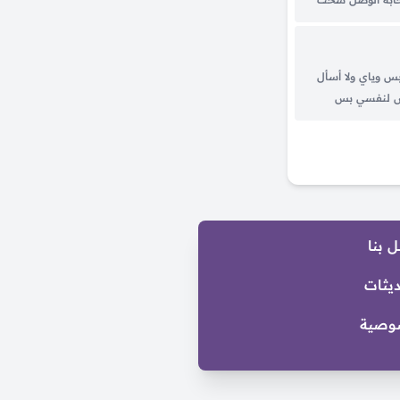
 عانت ومْن اقرب
..
س وياي ولا أسأل
يش لنفسي بس
شر ولا أحد فيهم
ي الباقي زكاه...
 بنا
ديثات
وصية