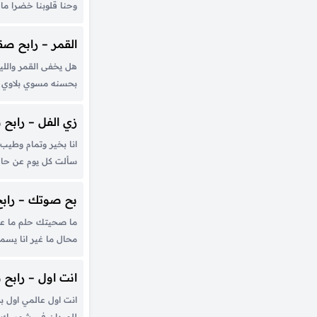
وحنا قلوبنا خضرا م
تخضع نبيها من خواطر
العشرة ولا صوت لها ي
القمر – رابح صق
هل يخفى القمر واللي
بحسنه مسوي بلاوي ا
غيره مداوي ولاغيره ل
يساوي حياتي كلها ل
زي الفل – رابح
ياوي ولاغيري أحد يرض
انا بخير وتمام وطيب
سألت كل يوم عن حال
اهتدي وادل انا من 
حطة يدك قلبي ابد ما
بح صوتك – راب
ما صحيتك حلم ما ع
محال ما غير انا يسمع
وقال بح صوتك يا الم
اشبه لي بحلم المس
انت اول – رابح
الرحيل...
انت اول عالمي اول 
للميدان في شمسك ش