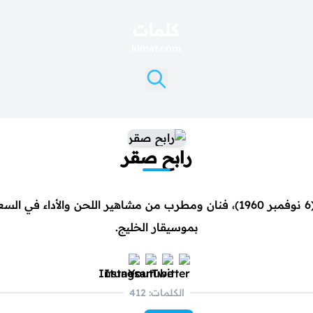
كلمات
klmat.com
رابح صقر
رابح صقر (6 نوفمبر 1960)، فنان ومطرب من مشاهير اللحن والأداء في ا
بموسيقار الخليج.
الكلمات: 412