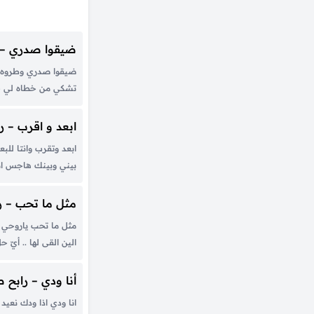
ضيقوا صدري – 
ضيقوا صدري وطروه 
تشكي من خطاه لي ح
ماقربت منه يلقيني قف
مانتهيت ويش اسوي ي
ابعد و اقرب – ر
مابغضته ولاعنه...
ابعد وتقرب وانتا للب
بيني وبينك هاجس ام
ميثاق حبي وحبك يا 
بالاحداق واهات مجرو
مثل ما تحب – ر
الضيق خفاق...
مثل ما تحب ياروحي 
الين القى لها .. أيّ
إذا حنّيت أو جيتك عل
بالطيب و القوة أقول غ
أنا ودي – رابح 
انا ودي اذا ودك نعيد