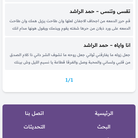
بفتديه له مكانن وسط قلبي وعيني قلبي له قصر وعيني تحتويه ياحبيبي
وثالث والديني ياغناتي وشفي...
تقسى وتنسى – حمد الراشد
قم حرر الدمعه من اجحاف الاجفان لعلها وان طاحت يزيل همك وان طاحت
الدمعه على ورد ذبلان من حرها شفته يقوم ويذمك ويقول هونها مدام انك
انسان تقسى وتنسى كل ضيقك وغمك واقول له ياورد والحب عنوان الموت
لا اقفى صاحب كان...
انا واياه – حمد الراشد
جعل زوله ما يفارقني ثواني جعل روحه ما تشوف الشر داني ذا كلام الصدق
من قلبي ولساني والمحبة وصل والفرقا قطاعة يا نسيم الليل وش بينك
وبيني كل ماهبيت زاد الشوق فيني للحبيب اللي مُنى قلبي وعيني كل يوم
وكل ليل وكل...
1/1
الرئيسية
اتصل بنا
البحث
التحديثات