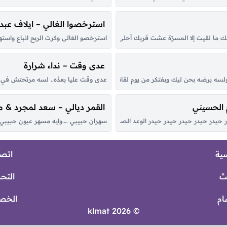
استرخصوا الغالي – ايلاف عبدا
ما لقيت إلا المسرّة عشت قربك أحلى أيام وليالي شفت عقبك الحياة المستقرّة مرّ
استرخصو الغالى وكرت الربح انباع واستهي
عدى وقت – نداء شرارة
سه برضه بحن ليك وبفتكر من يوم لقانا ليوم وداعك واقول لنفسي ياترى هو بقى عام
عدى وقت عليا بعدُه.. لسه مرتحتش في يو
 الحسيني
القمر ديالي – سعد لمجرد & 
حيدر حيدر حيدر حيدر حيدر الوعد الصادق علي المنصور الأولي الصوت الحيدري كبّر ح
سهران حبيبي ….وايه مسهر عيون حبيبي يا
سية
اتصل
ث
التح
ام
الخص
© 2026 klmat