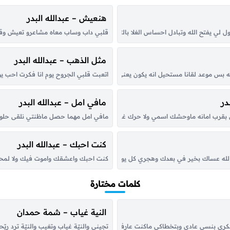
هنعيش – عبدالله البدر
ل لي يفتح الله وتبادل احساس الغلا بالتغلي خل المكابر ياهوى البال خله تعال و
قلبي داب وساب معاه مشاعرو تعيش وقال
مثل الذهب – عبدالله البدر
ه بس موعد لقانا مستحيل انه يكون يعني وش فيها ابفهم لو طلبت اقابلك مثل ما كل
اتعبت قلبي الجروح يوم انا فكرت احب 
در
مافي امل – عبدالله البدر
قرب امانه ماوحشك اسمي ولا حرك غيابي القلب عشانك قد دعيت الله ووجهت الدعاء ق
مافي امل مهما حصل ماظنتي نلقى حلول ب
كنت احبك – عبدالله البدر
لله عساك بخير في بعدك وهجري كل يوم اجي للباب ويشوفني جارك ويقول فاقد شي وا
كنت احبك واعشقك واموت فيك ولا لمحتك 
كلمات مختارة
النية غياب – شمة حمدان
بكرى بنسى عادي وبتخطاكي ماكنت عارف انو غيابك بيمحيني و هالقب مارح يسكنه سواكي
تجيني والنيّة غياب وتغيب والنيّة ترد ر