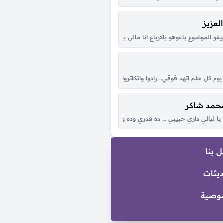
لعزيز
ت سنين العمر وإنتي هناها كل همّي راحتك وأسعى وراها عيني بعدك ما تحب إلا عي
فو الموضوع باعوهو بالارباع انا مالى بى الزى ديل ليه ياخ من القله بس كلو من قلبى 
ل إيه؟ ده انا لما اقابل صدفة واحد من صحابك على طول بسأل عليك وقبل ما امشي 
م كل حلم اتهد فوقي.. زادوا واتكاتروا الهموم انتهيت من يوم غيابه..شوقي مقدرتش 
محمد شاكر
يدر حيدر بيّن عزم للمهدي المنتقم واللي كابل علي يخسر إشما تنوي عله الحرب تنها
 ليالي داري حبيبي … ده قدري وده ونصيبي ابو العيون السود … ورد الخد عليه محسود .
 بنا
ديثات
وصية