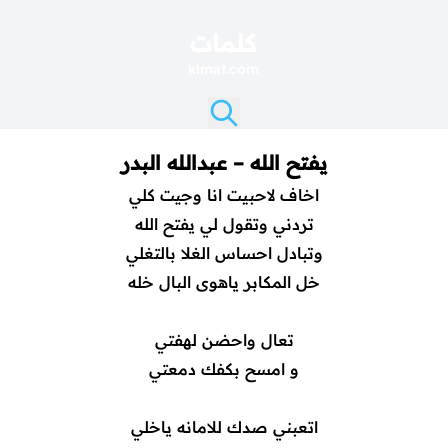
كلمات
klmat.com
يفتح الله – عبدالله البدر
اخاف لاحبيت انا وجيت كلي
تردني وتقول لي يفتح الله
وتبادل احساس الغلا بالتغلي
خل المكابر ياهوى البال خله
تعال واحضن لهفتي
و امسح بكفك دمعتي
اتعبني صدك للامانه ياخلي