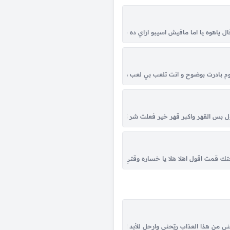
احضن لهفتي و امسح بكفك دمعتي اتعبني صدك للامانه ياخلي ليتك تحس باللي تسويه ك
 ياهوه يا اما مافيش اسيبو ازاي ده حاجه ما تجيش ده روحي انا ده اللي بيه لقي
 الحبايب في زمنا يلتقون احكي و قلي و بسمع وش عليك و ايش لك و اعرف انك لو...
يوم بادرت بوضوح و انت تلعب بي لعب ما بقى بي حيل ابوح وانت ادرى بالسبب بس ج
بله اذا كان الخطا منك تراني مسامحة يارب تعال اسال علي مره انا قلبي تعب مره ي
س القهر واكبر قهر خير فعلت شر تنول باخذ بثاري وقراري بخليك كيفي وخياري بايع
قول انا عمري من رحت لين اليوم ابكي على دارك ودمع اشتياقي لك من غيبتك يجري
قمت اقول اهلا هلا يا خساره وقتي اللي يحتريك كنت احسبك فارق عن هالملا روح ع
 يا سامعين الصوت صوتي أنا ليها والي خلقها بموت لو رادت أفديها عايش بقلبي ندم 
يّحني من هذا العذاب ريّحني وارحل للأبد !! الوقت ما يحسب حساب يمضي .. ونمضي به عدد