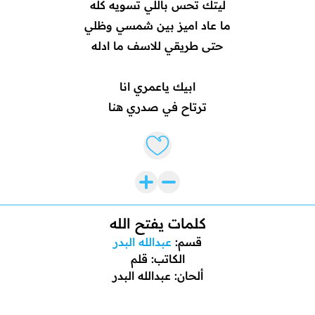
ليتك تحس باللي تسويه كله
ما عاد اميز بين شمسي وظلي
حتى طريقي للاسف ما ادله
ابيك ياعمري انا
ترتاح في صدري هنا
Like lyrics
كلمات يفتح الله
قسم:
عبدالله البدر
الكاتب: قلم
ألحان: عبدالله البدر