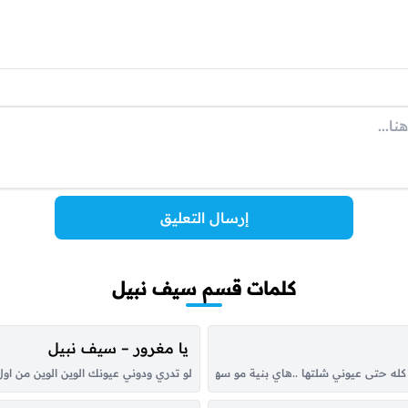
إرسال التعليق
كلمات قسم سيف نبيل
يا مغرور – سيف نبيل
له حتى عيوني شلتها ..هاي بنية مو سهلة قوية … قوية .. اي حصتي … والية قوية قوية
لو تدري ودوني عيونك الوين الوين من ا