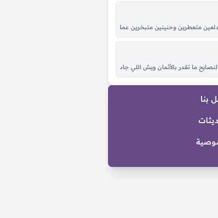
لّي والمح في خدود الشمس وجهك ساطع وربك اعدّ الوقت بس اوصل واشوفك صدق يا خل
متعطرين وحنينين متبخرين عملوا الحرير يا ولا، شبه البنات لولا البنات يا ولا لولا البن
يدر حيدر بيّن عزم للمهدي المنتقم واللي كابل علي يخسر إشما تنوي عله الحرب تنها
نصايح ما تقدر بالأثمان ويش اللي جاب من اليمن عرش بلقيس لو ما لفا بالعلم هد
 بنا
ديثات
وصية