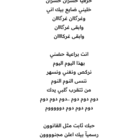
حرفيآ خسران خسران
خليني ضايع بيك اني
وغرگاان غرگااان
وابقى غرگااان
وابقى غركاااان
انت براعية حضني
بهذا اليوم اليوم
نركص ونغني ونسهر
ننسى النوم النوم
من تتقرب گلبي يدك
دوم دوم دوم ..دوم دوم دوم
دوم دوم دوم دوووووم
حبك ثابت مثل القانوون
رسميآ بيك اعلن مجنوووون