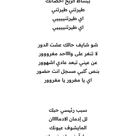
ببساط الريح احضانك
طيرتني طيرتني
اي طيرتنييييي
اي طيرتنييييي
شو شايف حالك عشت الدور
لا تنغر على وااااحد مغرووور
عن عيني تبعد عادي اشهوور
بنص گلبي مسجل انت حضور
اي يا مغرور يا مغروور
سبب رئيسي حبك
لل إدمان الادمااااان
المايشوف عيونك