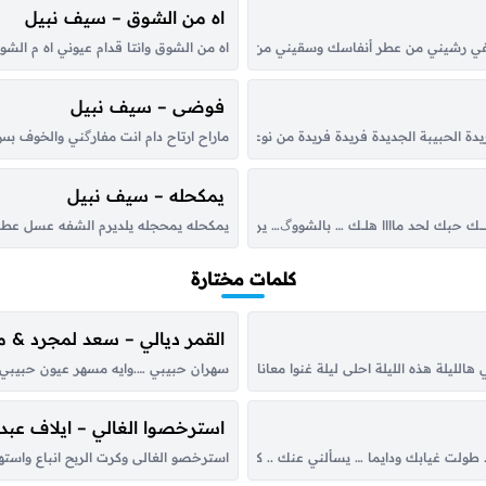
اه من الشوق – سيف نبيل
ي رشيني من عطر أنفاسك وسقيني من همسك رشفة امشي حفا بيحني الورد رشي دفا بيبك
اه من الشوق وانتا قدام عيوني اه م ال
فوضى – سيف نبيل
ريدة الحبيبة الجديدة فريدة فريدة من نوعك فريدة هذا ألي أريدة الحبيبة الجديد
ماراح ارتاح دام انت مفارگني والخوف 
يمكحله – سيف نبيل
ــــــك حبك لحد ماااا هلـــك … بالشووگ… يريد انت بس عيني … نضرها انكتب بسمك .
يمكحله يمحجله يلديرم الشفه عسل عطرچ 
كلمات مختارة
القمر ديالي – سعد لمجرد & 
لليلة هذه الليلة احلى ليلة غنوا معانا هالليلة احلى ليلة هذه الليلة غنوا معانا في ها
سهران حبيبي ….وايه مسهر عيون حبيبي يا
استرخصوا الغالي – ايلاف عبدا
.. طولت غيابك ودايما … يسألني عنك .. كان ناسي احساسو …وحبك رجع احساسو كان
استرخصو الغالى وكرت الربح انباع واستهي