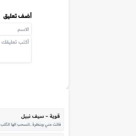
أضف تعليق
قوية – سيف نبيل
فاتت مني وبنظرة ..انسحب الها الگلب ك