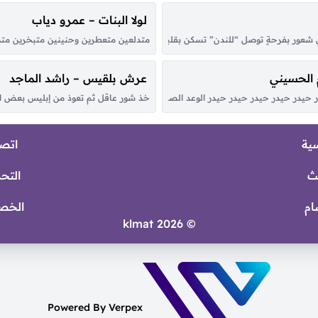
لولا البنات – عمرو دياب
لّي شعور بفرحةٍ توصل “للندن” تسكن بقلبك اناظر في سحاب الكون القى النور متج
متدلعين متعطرين وحنينين متبخرين متدلعين 
 الحسيني
عرش بلقيس – راشد الماجد
حيدر حيدر حيدر حيدر حيدر الوعد الصادق علي المنصور الأولي الصوت الحيدري كبّر ح
خذ شور عاقل ثم تعوذ من إبليس بعض ال
سية
اتصل
ث
التح
ام
الخص
© 2026 klmat
Powered By Verpex