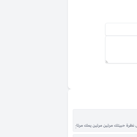
 … اي حصتي والية يا عيوني هالجمال اعلة الوجع دلوا وخلوا غصن البان يتمايل علي خل
ول نظرة حبيتك مرتين مرتين يمك مرتاح البال وكلش زين و زين و زين و زين و زين 