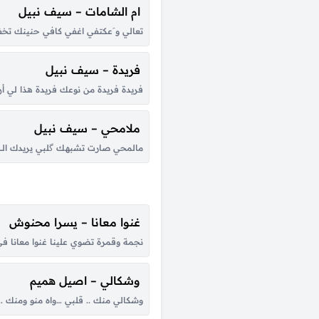
ام الشامات – سيف نبيل
تعالي و َعكتفي اغفي كافي حنينك تخف
فريدة – سيف نبيل
فريدة فريدة من نوعك فريدة هذا لي أ
ملامحي – سيف نبيل
مالمحي صارت تشبهـك گلبي يريدك الـــ
غنوا معانا – يسرا محنوش
نجمة وقمرة تضوي علينا غنوا معانا في ها
وشكالي – اصيل هميم
وشكالي منك .. قلبي …واه منو ومنك 