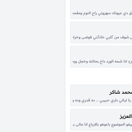
ي الورد اتطلعي بعينك عالسما بتغار من السما ولأرض وحياة عيونا الوساع ولونا أ
شوق دي عيونك سهروني راح النوم ومغَمضتش عيني وانا وياك بسرح وبتوه ليالي قلبي
ة دلعوها سموها هي أحلى وحدة بس هي بس هي قلبي لي تسعده محلها محلها مثل النجم 
بس شوف من گلبي خانگني فوضى وخراب خراب عايش اني تدري سواك سواك مالي ثاني ما
. بال اي تعــب توه عمرهااا انحســب …بالشووگ….تريد انت بسسس عليك امــووت صوت 
اذا شمه الورد داخ بحالته وخجل ويحبيبه عينچ هايه هم عدها ثار ويايه من نضره دون
محمد شاكر
لليلة
 ليالي داري حبيبي … ده قدري وده ونصيبي ابو العيون السود … ورد الخد عليه محسود .
لعزيز
 فاكر …مبقاش في عشره …ولا فيك ناسو طب خليك جنبو …ما اصلو بيسألني عنك خلين
فو الموضوع باعوهو بالارباع انا مالى بى الزى ديل ليه ياخ من القله بس كلو من قلبى 