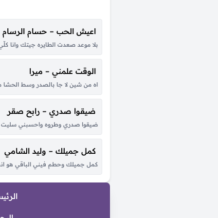
اعيش الحب – حسام الرسام
بلا موعد صعدت الطايره جيتك وانا ك
الوقت علمني – ميرا
اه من شين لا جا بالصدر وسط الحشا من
ضيقوا صدري – رابح صقر
ضيقوا صدري وطروه واحسبني سليت لين
كمل جميلك – وليد الشامي
كمل جميلك وحطم فيني الباقي هو انت
الرئي
البح