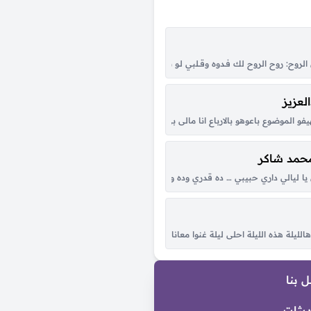
لّي والمح في خدود الشمس وجهك ساطع وربك اعدّ الوقت بس اوصل واشوفك صدق يا خل
ح: روح الروح لك فـدوه وقــلبي لـو شكــا مـن حــبك الطاغي تلــوّم في العَــرَب من حَـضْره وبَ
لعزيز
 الهجا والحب له جرحٍ خطير هو كل كلي يوم جا وله غرامٍ بي نشا و لا بدى بدر...
فو الموضوع باعوهو بالارباع انا مالى بى الزى ديل ليه ياخ من القله بس كلو من قلبى 
محمد شاكر
ه يلقيني قفاه هم نهوني عن غرامه وانا اللي مانتهيت ويش اسوي يوم عيني تعيمت
 ليالي داري حبيبي … ده قدري وده ونصيبي ابو العيون السود … ورد الخد عليه محسود .
يلة هذه الليلة احلى ليلة غنوا معانا هالليلة احلى ليلة هذه الليلة غنوا معانا في هالل
ه مايزعجك لو تشوف الدمع بحداقي حتى ولو عن طريق الكذب جاملته يعني ماقدرت ح
 بنا
ديثات