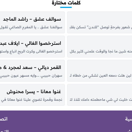
كلمات مختارة
سوالف عشق – راشد الماجد
لّي شعور بفرحةٍ توصل “للندن” تسكن بقلبك اناظر في سحاب الكون القى النور متج
سوالـفنا عشق .. يا المغرم الصاغي تقــول الرو
استرخصوا الغالي – ايلاف عبدا
ه شين ما نجا والوقت علمني كثير بكل هونٍ وبسجا أغيد سكن وادي الرشا تعشقه احروف
استرخصو الغالى وكرت الربح انباع واستهي
القمر ديالي – سعد لمجرد & 
 هلت دمعه العين تشكي من خطاه لي حبيب كل مابعدت عن عينه حليت وكل ماقربت من
سهران حبيبي ….وايه مسهر عيون حبيبي يا
غنوا معانا – يسرا محنوش
نجمة وقمرة تضوي علينا غنوا معانا في هالل
 خليت لي شي ماحطمته دامك تلذذ لتعذيبي ولاحراقي وش يمنعك والقسى منك تعلمت
سية
اتصل
ث
التح