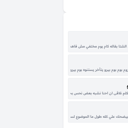
 هييجوا يحاسبوني من حيرتي بلوم نفسي وأداري بس مين في إيديه قلبي اللي حبك.. مق
لشتا بقاله كام يوم مختفي مش فاهمة ليه بيعمل كده نزلت وراحت على مكان كانو فيه
رو يتأخر يستنوه بوم بيرو روم بوم بوم بيرو عامل دايما مشغول وبكل تقل يقول تعالى ناخد تان ع ال pool ما هو عارف
غلي واقرب ناس لينا وفي يوم عمرنا مابنتمناه نلاقيهنم مبقاش حوالينا مبنحسيش بقي
حدوتة أولها وبعد شوية نتجرأ ونعملها ونفتح يوم قلوبنا لبعض ونتصارح و إحساسن
كلم نلاقى ان احنا نشبه بعض نحس بحاجه مش فاهمين تفاصيلها واجمل لحظه فى الحد
 اعمل كل اللي بحبه وبس وكلام الناس انساه وماقولش غير انه كلام الناس انا عايزة
له بيضحك علي كله طول ما الموضوع لسة جديد أنا سينجل من غير ليه والمرتبطين خ