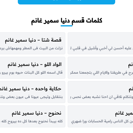
كلمات قسم دنيا سمير غانم
قصة شتا – دنيا سمير غانم
 عليه أحسن لي أخبي وأشيل في قلبي ليه هقول على إيه وعيوني لو يوم يخونوني إزاي
نزلت من البيت فى المطر ومهمهاش برد ا
نم
الواد اللو – دنيا سمير غانم
قال اسمه اللو كل البنات حبوه بوم بيرو روم بوم بوم بي
ي طريقنا والايام اللي بتجمعنا ممكن في ثواني تفرقنا ساعات الدنيا بتلهينا عن ا
م
حكاية واحده – دنيا سمير غانم
نتكلم نلاقي ان احنا نشبه بعض نحس بحاجة مش فاهمين تفاصيلها وأجمل لحظة في ال
بنتقابل وتيجى عيونا فى عيون بعض ونت
ير غانم
نحنوح – دنيا سمير غانم
 كل الناس رامية الحسابات ورا ضهري بعيد ومسلِّمه للاحساس وده وقتي اني اخد وقت
كله بيبدأ نحنوح بعدها كل ده بيروح ك