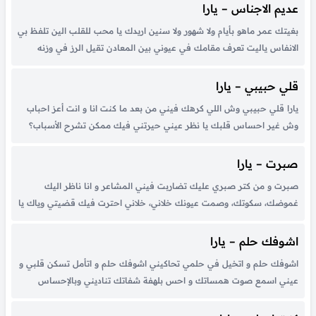
عديم الاجناس – يارا
بغيتك عمر ماهو بأيام ولا شهور ولا سنين اريدك يا محب للقلب الين تلفظ بي
الانفاس ياليت تعرف مقامك في عيوني بين المعادن تقيل الرز في وزنه
ويضي دهب كالماس انت لو صدفة تمنيت ولو مرة بغمض انعس صحيح
الجمال فايض لكنك...
قلي حبيبي – يارا
يارا قلي حبيبي وش اللي كرهك فيني من بعد ما كنت انا و انت أعز احباب
وش غير احساس قلبك يا نظر عيني حيرتني فيك ممكن تشرح الأسباب؟
فايز السعيد الحب أخذ و عطى بين المحبين مهما حصل بينهم ما تنقفل
الأبواب...
صبرت – يارا
صبرت و من كتر صبري عليك تضاربت فيني المشاعر و انا ناظر اليك
غموضك، سكوتك، وصمت عيونك خلاني، خلاني احترت فيك قضيتي وياك يا
من سكني هواك تكون واضح معي مثل ما انا واضح معاك رسيني على حال
بإشارة في الحال و...
اشوفك حلم – يارا
اشوفك حلم و اتخيل في حلمي تحاكيني اشوفك حلم و اتأمل تسكن قلبي و
عيني اسمع صوت همساتك و احس بلهفة شفاتك تناديني وبالإحساس
تتكلم تحاكيني تحس بشوقي وتفهم يا أحلى حلم، يا أحلى حلم، يا أحلى حلم
يعيش بداخلي طيفك، ويظهر...