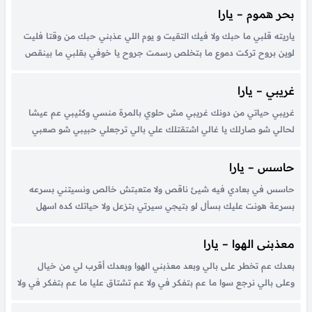
غيابه ده انا قلبي وعيني...
بحر هموم – يارا
ياريته قلبي ما حبك ولا فيك التقيت و يوم اللي عذبني حبك من وقتا فليت
لوين بروح تركت دموع ما بتخلص رسمت جروح يا خوفي بقلبي ما بينقص
يا درب غيوم يا عمر بحاله ضيعتو يا بحر هموم حبيبي راح ما ودعتو...
غريبي – يارا
غريبي حياتي من دونك غريبي مش حلوي بالمرة منسي وكئيبي عم عيشا
لحالي شو صارلك يا غالي اشتقتلك علي بالي ترجعلي حبيبي شو صعبي
علي ما تمسك ايدي شو صعبي علي ما تمسك ايدي ولا تسأل بالمرة ما
تشوفك عيني
حاسس – يارا
حاسس في بعادي فيه شيئ ناقص ولا متعبتش خالص ونسيتني بسرعه
بسرعة هونت عليك بسأل لو بتيجي سيرتي بتزعل ولا حياتك كده اسهل
بصلي وانا هعرف هات عيني عينيك نرجع مبقاش ممكن ولا ينفع بقا فيه
مية حاجة بتمنع ياعني تلوم نفسك...
معذبنى الهوا – يارا
بعدك عم تخطر على بالي وبعد معذبني الهوا وبعدك أقرب لي من خيال
وعلى بالي نرجع سوا ما عم بتفكر في ولا عم تشتاق عليا ما عم بتفكر في ولا
عم تشتاق عليا تعباني دمعة عيني وما عم لاقي لها دوا تعباني...