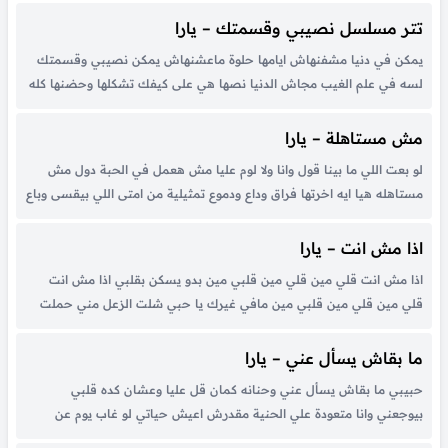
الأحاسيس الهيام ما...
تتر مسلسل نصيبي وقسمتك – يارا
يمكن في دنيا مشفنهاش ايامها حلوة ماعشنهاش يمكن نصيبي وقسمتك
لسه في علم الغيب مجاش الدنيا نصها هي على كيفك تشكلها وحضنها كله
حنية بتترمي فيه وتشكيلها تعيش بسلامة النية لا ناس لا مودة ولا رحمة
مشاعر تايهة في الزحمة طيبيتها سر...
مش مستاهلة – يارا
لو بعت اللي ما بينا قول وانا ولا لوم عليا مش هعمل في الحبة دول مش
مستاهله هيا ايه اخرتها فراق وداع ودموع تمثيلية من امتى اللي بيقسى وباع
بيكون الضحية انت اللي انا ياما قولت عليه مش هيبيع زي التانين شوف...
اذا مش انت – يارا
اذا مش انت قلي مين قلي مين قلبي مين بدو يسكن بقلبي اذا مش انت
قلي مين قلي مين قلبي مين مافي غيرك يا حبي شلت الزعل مني حملت
الحزن عني وباليالي متل خيالي واقف حدي سنين ايام العمر اللي جاية رح...
ما بقاش يسأل عني – يارا
حبيبي ما بقاش يسأل عني وحنانه كمان قل عليا وعشان كده قلبي
بيوجعني وانا متعودة علي الحنية مقدرش اعيش حياتي لو غاب يوم عن
حياتي ده حبيب قلبي وحياتي وعمري معاه لو مرة عيونه غابوا مش بتحمل