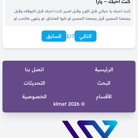
كنت احبك – يارا
كنت احبك يا حياتي قبل اكون وقبل اصير كنت احبك قبل اشوفك وقبل
يجمعنا المصير قبل يجمعنا المصير لو تابوا العشاق، لو ينتهي هالحب لو
تذبل الأوراق، ما اذبل ولا لي قلب ما بقى غيري وغيرك عشق أول ماله ثاني
كل أحلامي...
التالي
2/7
السابق
الرئيسية
اتصل بنا
البحث
التحديثات
الأقسام
الخصوصية
© 2026 klmat