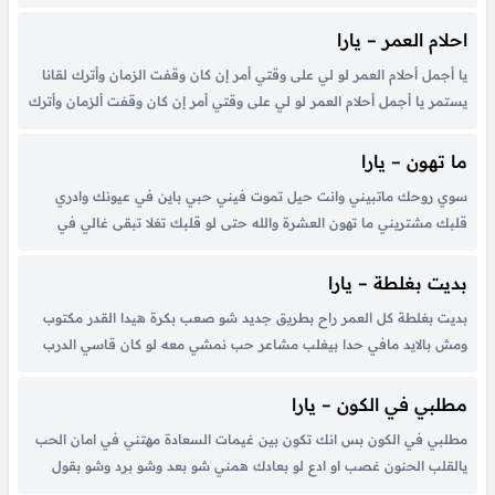
محال يوصل مستواك أنا بدونك مو أنا وأنا بدونك مو معاك وأنا معاك يعني
أنا أشوف نفسي في...
احلام العمر – يارا
يا أجمل أحلام العمر لو لي على وقتي أمر إن كان وقفت الزمان وأترك لقانا
يستمر يا أجمل أحلام العمر لو لي على وقتي أمر إن كان وقفت ألزمان وأترك
لقانا يستمر ودي أوقف ساعتي وأخذ بقربك راحتي يا فرحتي يا غايتي...
ما تهون – يارا
سوي روحك ماتبيني وانت حيل تموت فيني حبي باين في عيونك وادري
قلبك مشتريني ما تهون العشرة والله حتى لو قلبك تغلا تبقى غالي في
عيوني والزعل يا قلبي خلا كل نظراتك معاني فيها اشواق واماني لا تحاول
تخفي حبك لا تقول...
بديت بغلطة – يارا
بديت بغلطة كل العمر راح بطريق جديد شو صعب بكرة هيدا القدر مكتوب
ومش بالايد مافي حدا بيغلب مشاعر حب نمشي معه لو كان قاسي الدرب
في شي بيكبر فينا جوة القلب نتمنى لو ماكانت الذكرى بديت بغلطة صعب
انك تختار تمشي...
مطلبي في الكون – يارا
مطلبي في الكون بس انك تكون بين غيمات السعادة مهتني في امان الحب
يالقلب الحنون غصب او ادع لو بعادك همني شو بعد وشو برد وشو بقول
يسحتي يا سيدي منك الكلام انت خليت الفرح كل الفصول وانت علمت