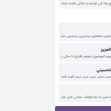
ر عايش دوم بوجداني .. لو بوصفك بلساني يخوني التعبير ولهان عليك .. بجناح الشوق ا
لصبح وانا في نواحيه يا عاذلي نطرت ليتك تجيني وتنظر الحال خلك كيف داعيه كني محم
ه مايزعجك لو تشوف الدمع بحداقي حتى ولو عن طريق الكذب جاملته يعني ماقدرت ح
متعطرين وحنينين متبخرين عملوا الحرير يا ولا، شبه البنات لولا البنات يا ولا لولا البن
لعزيز
لّي والمح في خدود الشمس وجهك ساطع وربك اعدّ الوقت بس اوصل واشوفك صدق يا خل
فو الموضوع باعوهو بالارباع انا مالى بى الزى ديل ليه ياخ من القله بس كلو من قلبى 
الحسيني
بَدوه عـلى وعــد اللقـا لو مـوعــدك لاغي كـأن النبض مُهْــرٍ مــا وقـف عَــدوه فـلا شـاح البص
در حيدر حيدر حيدر حيدر الوعد الصادق علي المنصور الأولي الصوت الحيدري كبّر حيد
ت سنين العمر وإنتي هناها كل همّي راحتك وأسعى وراها عيني بعدك ما تحب إلا عي
شين ما نجا والوقت علمني كثير بكل هونٍ وبسجا أغيد سكن وادي الرشا تعشقه احروف ا