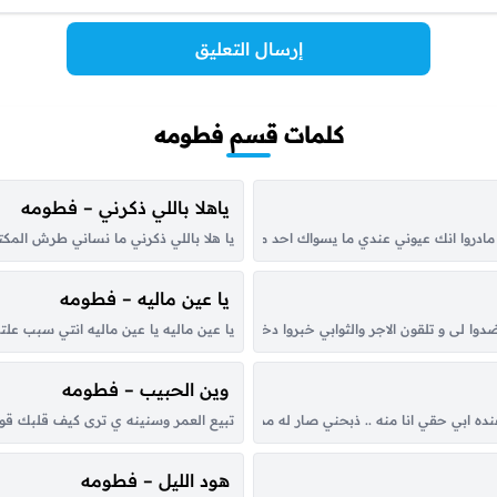
إرسال التعليق
كلمات قسم فطومه
ياهلا باللي ذكرني – فطومه
دروا انك عيوني عندي ما يسواك احد ما اصدق فيك احد .. لا لا ما اصدق فيك احد ها
يا هلا باللي ذكرني ما نساني طرش المكتوب
يا عين ماليه – فطومه
وا لى و تلقون الاجر والثوابي خبروا دختر العشاق يكشف عليّه كود يمسح على جرحي ويب
يا عين ماليه يا عين ماليه انتي سبب عل
وين الحبيب – فطومه
عنده ابي حقي انا منه .. ذبحني صار له مده صغير وحيل جنني .. عليه اسلوب ضيعني 
تبيع العمر وسنينه ي ترى كيف قلبك قوى ي
هود الليل – فطومه