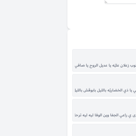
لسوالف مو جديده وعنك وعني مو بعيده القلوب اللي سعيده لازم تواجه حسد ما اصدق ف
 زعلانٍ عليٌه يا عديل الروح يا صافي الزلالي يا نظر عيني يا هلا والف التحيه والحبيب
ري صوابي ياغريب لفاني من ديار مديّه الغريب إلْ هله وانا َعلَيْ العذابي كود يبري
تي يا ذي الخضاريٌه بالليل بابوقش بالليل بابوقش وان دروا فيني هلك صيحي حراميٌه 
يا عمده طالبك تكفى .. تجيبه عندي يا عمده جيتك وبيدي ورقتي .. شرحت الوضع بسال
 راعي الجفا وين الوفا ليه ليه ترحل وانت تدري اني احبك قد السما ي بعد قلبي وتينه