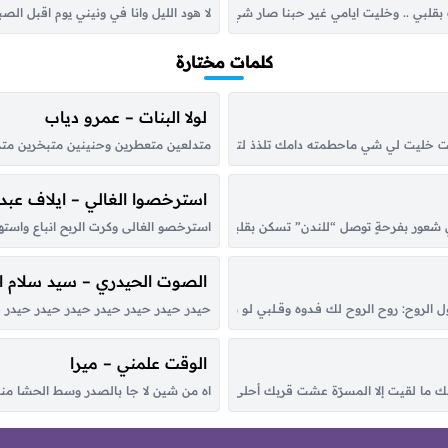
 بقلبي .. وخليت ايامي غير حبنا صار شي خيالي .. دامك وياي يالغالي الدنيا هذي بخي
لا هود الليل وانا في ونيني يوم اقبل ا
كلمات مختارة
لولا البنات – عمرو دياب
 خليت لي شي ماحطمته دامك تلذذ لتعذيبي ولاحراقي وش يمنعك والقسى منك تعلمت
متدلعين متعطرين وحنينين متبخرين متدلعين 
استرخصوا الغالي – ايلاف عبدا
لّي شعور بفرحةٍ توصل “للندن” تسكن بقلبك اناظر في سحاب الكون القى النور متج
استرخصو الغالى وكرت الربح انباع واستهي
الصوت الحيدري – سيد سلام 
روح: روح الروح لك فـدوه وقــلبي لـو شكــا مـن حــبك الطاغي تلــوّم في العَــرَب من حَـضْره و
حيدر حيدر حيدر حيدر حيدر حيدر حيدر حي
الوقت علمني – ميرا
ما لقيت إلا المسرّة عشت قربك أحلى أيام وليالي شفت عقبك الحياة المستقرّة مرّ
اه من شين لا جا بالصدر وسط الحشا منه 