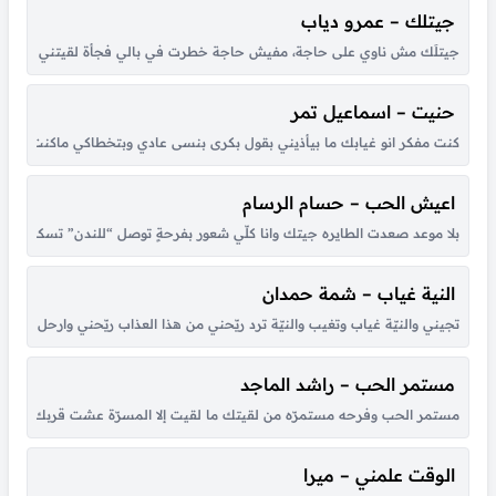
جيتلك – عمرو دياب
جيتلَك مش ناوي على حاجة، مفيش حاجة خطرت في بالي فجأة لقيتني قدام عيونك
حنيت – اسماعيل تمر
كنت مفكر انو غيابك ما بيأذيني بقول بكرى بنسى عادي وبتخطاكي ماكنت عارف ان
اعيش الحب – حسام الرسام
بلا موعد صعدت الطايره جيتك وانا كلّي شعور بفرحةٍ توصل “للندن” تسكن بق
النية غياب – شمة حمدان
تجيني والنيّة غياب وتغيب والنيّة ترد ريّحني من هذا العذاب ريّحني وارحل للأب
مستمر الحب – راشد الماجد
مستمر الحب وفرحه مستمرّه من لقيتك ما لقيت إلا المسرّة عشت قربك أحلى أي
الوقت علمني – ميرا