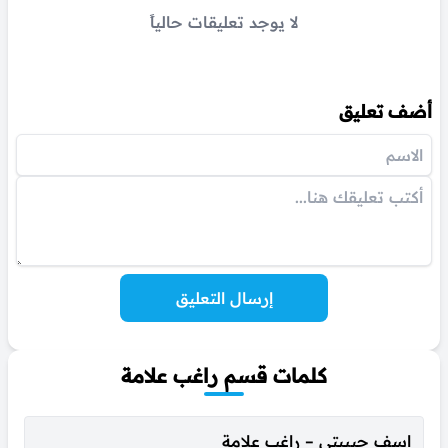
لا يوجد تعليقات حالياً
أضف تعليق
إرسال التعليق
كلمات قسم راغب علامة
اسف حبيبتي – راغب علامة