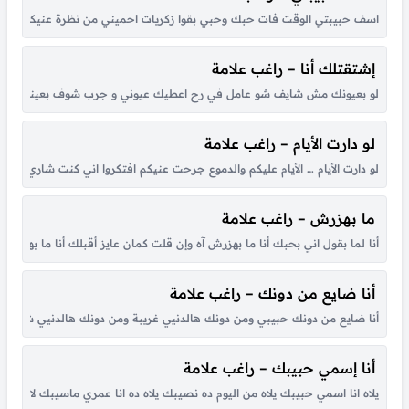
اسف حبيبتي الوقت فات حبك وحبي بقوا زكريات احميني من نظرة عنيكي مقدرش
إشتقتلك أنا – راغب علامة
لو بعيونك مش شايف شو عامل في رح اعطيك عيوني و جرب شوف بعيني شوف ال
لو دارت الأيام – راغب علامة
لو دارت الأيام … الأيام عليكم والدموع جرحت عنيكم افتكروا اني كنت شاري … م
ما بهزرش – راغب علامة
أنا لما بقول اني بحبك أنا ما بهزرش آه وإن قلت كمان عايز أقبلك أنا ما بهزرش
أنا ضايع من دونك – راغب علامة
أنا ضايع من دونك حبيبي ومن دونك هالدنيي غريبة ومن دونك هالدنيي شو غريبة أنا بعدك مش حابب حياتي عم بحكي وبيضيعو
أنا إسمي حبيبك – راغب علامة
يلاه انا اسمي حبيبك يلاه من اليوم ده نصيبك يلاه ده انا عمري ماسيبك لا لا ولا 