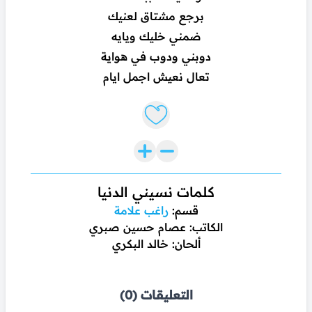
برجع مشتاق لعنيك
ضمني خليك ويايه
دوبني ودوب في هواية
تعال نعيش اجمل ايام
Like lyrics
كلمات نسيني الدنيا
قسم:
راغب علامة
الكاتب: عصام حسين صبري
ألحان: خالد البكري
التعليقات (0)