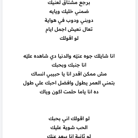
برجع مشتاق لعنيك
ضمني خليك ويايه
دوبني ودوب في هواية
تعال نعيش اجمل ايام
لو اقولك
انا شايلك جوه عنيّه والدنيا دي شاهده عليّه
انا جنبك وبحبك
مش ممكن اقدر انا يا حبيبي انساك
بتمني العمر يطول وافضل احبك علي طول
ده انا ياما حلمت اكون وياك
لو اقولك اني بحبك
الحب شوية عليك
لو ثانية انا ببعد عنك