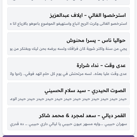
استرخصوا الغالي – ايلاف عبدالعزيز
استرخصو الغالى وكرت الربح انباع واستهيفو الموضوع باعوهو بالارباع انا مالى ب
حواليا ناس – يسرا محنوش
يجي من سنة واكتر شوية كان فراقك ولسه برضه بحن ليك وبفتكر من يوم لقانا 
عدى وقت – نداء شرارة
عدى وقت عليا بعدُه.. لسه مرتحتش في يوم كل حلم اتهد فوقي.. زادوا واتكاترو
الصوت الحيدري – سيد سلام الحسيني
حيدر حيدر حيدر حيدر حيدر حيدر حيدر حيدر حيدر حيدر حيدر حيدر الوعد الصادق
القمر ديالي – سعد لمجرد & محمد شاكر
سهران حبيبي ….وايه مسهر عيون حبيبي يا ليالي داري حبيبي … ده قدري وده ونصي