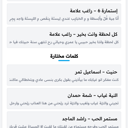
إستمارة 6 – راغب علامة
أَنَا مِية فُلّ وأَلِسطَة وِ مِ الحَبَايِب عَندي لِيستَة يِنقَص مِ الليِستَة وَاحِد يِجِي فَور
كل لحظة وانت بخير – راغب علامة
كل لحظة وانتا بخير حبيبي يا عمري وحياتي رح تنتهي سنة حبيتك فيا حبيبي 
كلمات مختارة
حنيت – اسماعيل تمر
كنت مفكر انو غيابك ما بيأذيني بقول بكرى بنسى عادي وبتخطاكي ماكنت عارف ان
النية غياب – شمة حمدان
تجيني والنيّة غياب وتغيب والنيّة ترد ريّحني من هذا العذاب ريّحني وارحل للأب
مستمر الحب – راشد الماجد
مستمر الحب وفرحه مستمرّه من لقيتك ما لقيت إلا المسرّة عشت قربك أحلى أي