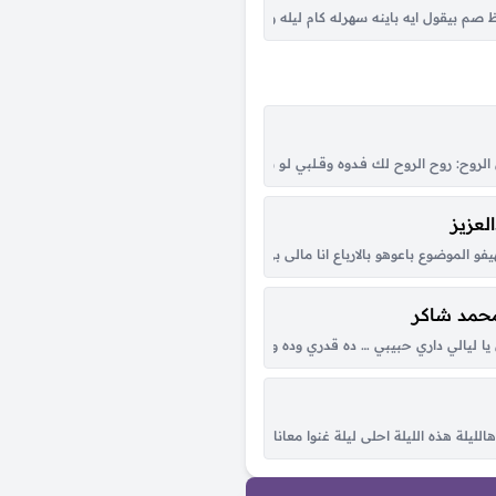
 حبيي ربنا يديم اللي بينا علي قلبك حبة حنيه الله ياما احلاها من اول ما دخلت حي
ظ صم بيقول ايه باينه سهرله كام ليله وغاب يحسب عشان ممسكش غلطه عليه لكن على ايه 
لّي والمح في خدود الشمس وجهك ساطع وربك اعدّ الوقت بس اوصل واشوفك صدق يا خل
ح: روح الروح لك فـدوه وقــلبي لـو شكــا مـن حــبك الطاغي تلــوّم في العَــرَب من حَـضْره وبَ
لعزيز
 الهجا والحب له جرحٍ خطير هو كل كلي يوم جا وله غرامٍ بي نشا و لا بدى بدر...
فو الموضوع باعوهو بالارباع انا مالى بى الزى ديل ليه ياخ من القله بس كلو من قلبى 
محمد شاكر
ه يلقيني قفاه هم نهوني عن غرامه وانا اللي مانتهيت ويش اسوي يوم عيني تعيمت
 ليالي داري حبيبي … ده قدري وده ونصيبي ابو العيون السود … ورد الخد عليه محسود .
يلة هذه الليلة احلى ليلة غنوا معانا هالليلة احلى ليلة هذه الليلة غنوا معانا في هالل
ه مايزعجك لو تشوف الدمع بحداقي حتى ولو عن طريق الكذب جاملته يعني ماقدرت ح