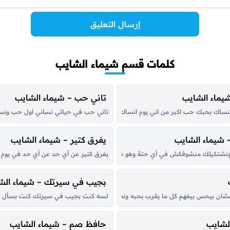
إرسال التعليق
كلمات قسم شيماء الشايب
ماء الشايب
تاني حب – شيماء الشايب
 بحبك حب اكبر من اني يوم انساك معرفش ليه حسيت كاني روحي بتتسرق مني ريح
تاني حب في حياتي نساني اول حب ونسيت
شيماء الشايب
يفرق كتير – شيماء الشايب
كيلك منشوفكش في أي حتة وهو مين أصلاً فاضيلك اللي كان من فترة بينا النهارد
يفرق كتير عن أي حد عن أي حد في يوم عر
بجيب في سيرتك – شيماء الش
ان بيحس بيفهم كل ما يقرب بحبه ونفسي اعشله وبس حنين طبعه متغيرش يموت ع
لسه كنت بجيب في سيرتك كنت بسأل ليه خ
الشايب
حافظ صم – شيماء الشايب