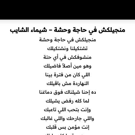
منجيلكش في حاجة وحشة – شيماء الشايب
منجيلكش في حاجة وحشة
تشتكيلنا ونشتكيلك
منشوفكش في أي حتة
وهو مين أصلاً فاضيلك
اللي كان من فترة بينا
النهاردة مش باقيلك
ده إحنا شيلناك فوق دماغنا
لما كله رفض يشيلك
وإنت بتحب اللي تاعبك
واللي جارحك واللي غالبك
إنت مؤمن بس قلبك