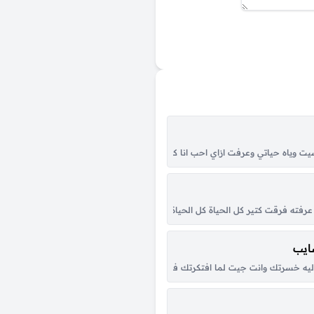
الك انت مع انك انت مرتاح بعيد عني ومش سايبلي غير دموع عايشه فيا مستنيا
 وياه حياتي وعرفت ازاي احب انا كنت خلاص قربت انساه وحدوته الحب دي رفضاها ل
ة مش باقيلك ده إحنا شيلناك فوق دماغنا لما كله رفض يشيلك وإنت بتحب اللي تاع
فته فرقت كتير كل الحياة كل الحياة من يوم ماقابلته يفرق كتير عن أي حد آه عن أي 
ايب
لشاني ميفكرش بيعرف امتا يتكلم حبيبي حد متكررش كتاب مفتوح مفيش في حاجه
سرتك وانت جيت لما افتكرتك فينك من زمان يا حبيبي كلام في سرك لسه عايزاك لسه ف