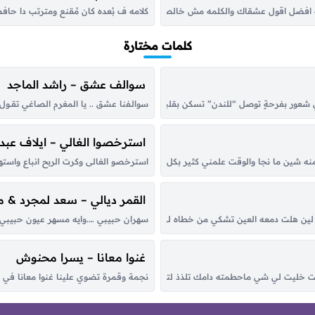
ضل اقول عشقاك والكلمه مش خالصه ولا لاقيه كلمه اجمل من اللي اتقال بعينا روح يا
كلامه ف بُعده كان مُقنع ومترتب دا حاف
كلمات مختارة
سوالف عشق – راشد الماجد
لّي شعور بفرحةٍ توصل “للندن” تسكن بقلبك اناظر في سحاب الكون القى النور متج
سوالـفنا عشق .. يا المغرم الصاغي تقــول الرو
استرخصوا الغالي – ايلاف عبدا
ه شين ما نجا والوقت علمني كثير بكل هونٍ وبسجا أغيد سكن وادي الرشا تعشقه احروف
استرخصو الغالى وكرت الربح انباع واستهي
القمر ديالي – سعد لمجرد & 
 هلت دمعه العين تشكي من خطاه لي حبيب كل مابعدت عن عينه حليت وكل ماقربت من
سهران حبيبي ….وايه مسهر عيون حبيبي يا
غنوا معانا – يسرا محنوش
نجمة وقمرة تضوي علينا غنوا معانا في هالل
 خليت لي شي ماحطمته دامك تلذذ لتعذيبي ولاحراقي وش يمنعك والقسى منك تعلمت