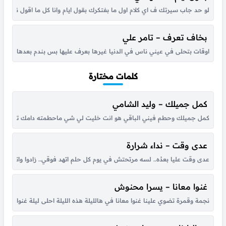
لو حد جاب سيرتك ف اي كلام اول ما بفتكرك بقول ايام وانا كل ما اقول نسيته 
بخاف تعرف – تامر علي
اوقات بتحلى في عيني ناس في الدنيا غيرها بعرف عليها بس بندم بعدها بنساه
كلمات مختارة
كمل جميلك – وليد الشامي
كمل جميلك وحطم فيني الباقي هو انت خليت لي شي ماحطمته دامك تلذذ لتعذي
عدى وقت – نداء شرارة
عدى وقت عليا بعدُه.. لسه مرتحتش في يوم كل حلم اتهد فوقي.. زادوا واتكاترو
غنوا معانا – يسرا محنوش
نجمة وقمرة تضوي علينا غنوا معانا في هالليلة هذه الليلة احلى ليلة غنوا معانا ها