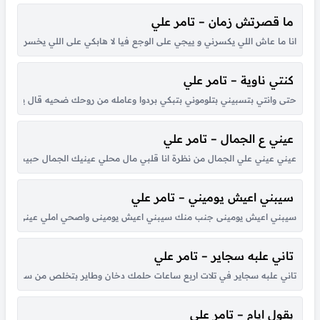
ما قصرتش زمان – تامر علي
انا ما عاش اللي يكسرني و ييجي على الوجع فيا لا هابكي على اللي يخسرني 
كنتي ناوية – تامر علي
حتى وانتي بتسبيني بتلوموني بتبكي بردوا وعامله من روحك ضحيه قال يعني هند
عيني ع الجمال – تامر علي
عيني عيني علي الجمال من نظرة انا قلبي مال محلي عينيك الجمال حبيت طريقتك في 
سيبني اعيش يوميني – تامر علي
سيبني اعيش يومينى جنب منك سيبني اعيش يومينى واصحي املي عيني عيني م
تاني علبه سجاير – تامر علي
تاني علبه سجاير في تلات اربع ساعات حلمك دخان وطاير بتخلص من سكات عمرك دل
بقول ايام – تامر علي