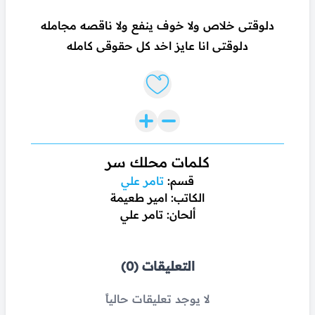
دلوقتى خلاص ولا خوف ينفع ولا ناقصه مجامله
دلوقتى انا عايز اخد كل حقوقى كامله
Like lyrics
كلمات محلك سر
قسم:
تامر علي
الكاتب: امير طعيمة
ألحان: تامر علي
التعليقات (0)
لا يوجد تعليقات حالياً