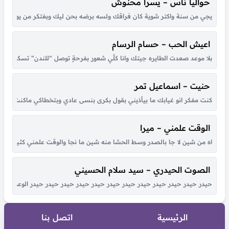
حواليا ناس – يسرا محنوش
يجي من سنة واكتر شوية كان فراقك ولسه برضه بحن ليك وبفتكر من يوم لقانا 
اعيش الحب – حسام الرسام
بلا موعد صعدت الطايره جيتك وانا كلّي شعور بفرحةٍ توصل “للندن” تسكن بق
حنيت – اسماعيل تمر
كنت مفكر انو غيابك ما بيأذيني بقول بكرى بنسى عادي وبتخطاكي ماكنت عارف ان
الوقت علمني – ميرا
اه من شين لا جا بالصدر وسط الحشا منه شين ما نجا والوقت علمني كثير بكل هو
الصوت الحيدري – سيد سلام الحسيني
حيدر حيدر حيدر حيدر حيدر حيدر حيدر حيدر حيدر حيدر حيدر حيدر الوعد الصادق
الرئيسية
اتصل بنا