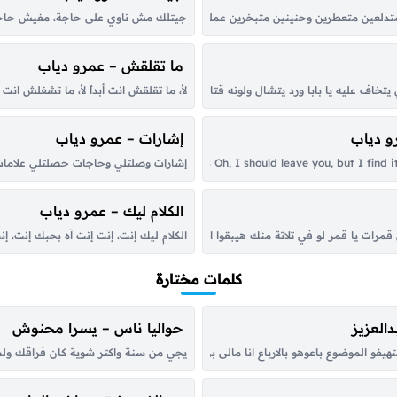
ن متعطرين وحنينين متبخرين عملوا الحرير يا ولا، شبه البنات لولا البنات يا ولا لولا ال
جيتلَك مش ناوي على حاجة، مفيش حاجة خ
ما تقلقش – عمرو دياب
ف عليه يا بابا ورد يتشال ولونه قتال شغلني وأزال مافات يا بابا رسمه العين دي رب
لأ، ما تقلقش انت أبداً لأ، ما تشغلش ا
و دياب
إشارات – عمرو دياب
إشارات وصلتلي وحاجات حصلتلي علامات قد
الكلام ليك – عمرو دياب
 قمرات يا قمر لو في تلاتة منك هيبقوا الأهرامات يا قمر لو في إتنين منك، هيكونوا إتن
الكلام ليك إنت، إنت إنت آه بحبك إنت، إ
كلمات مختارة
العزيز
حواليا ناس – يسرا محنوش
هيفو الموضوع باعوهو بالارباع انا مالى بى الزى ديل ليه ياخ من القله بس كلو من قلب
يجي من سنة واكتر شوية كان فراقك ولسه