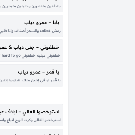
متدلعين متعطرين وحنينين متبخرين متدلعي
بابا – عمرو دياب
رمش خطاف والسحر أصناف وانا قلبي يتخا
خطفوني – جنى دياب & عمر
خطفوني عينيه خطفوني I’m like a movie, his eyes will never leave me I need attention, but you’re too precious Oh, I should leave you, but I find it hard to go خطفوني عينيه خطفوني You’re so annoying, you know just how...
يا قمر – عمرو دياب
يا قمر لو في إتنين منك، هيكونوا إتنين
استرخصوا الغالي – ايلاف عبد
استرخصو الغالى وكرت الربح انباع واست