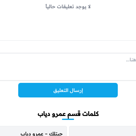
لا يوجد تعليقات حالياً
إرسال التعليق
كلمات قسم عمرو دياب
جيتلك – عمرو دياب