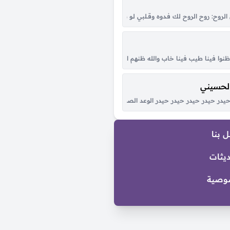
بنات كان بار الورد يا ولا في الدكانات غزل البنات يا ولا، طعم البنات الفل طالل يا ولا 
ح: روح الروح لك فـدوه وقــلبي لـو شكــا مـن حــبك الطاغي تلــوّم في العَــرَب من حَـضْره وبَ
 يا سامعين الصوت صوتي أنا ليها والي خلقها بموت لو رادت أفديها عايش بقلبي ندم 
وإن ظنوا فينا طيب فينا خاب والله ظنهم الطيب مع منهو تردّى ما هو طيب إلا رِدى اما 
الحسيني
لّي والمح في خدود الشمس وجهك ساطع وربك اعدّ الوقت بس اوصل واشوفك صدق يا خل
در حيدر حيدر حيدر حيدر الوعد الصادق علي المنصور الأولي الصوت الحيدري كبّر حيد
 بنا
ديثات
وصية