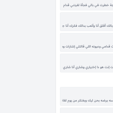
بنات كان بار الورد يا ولا في الدكانات غزل البنات يا ولا، طعم البنات الفل طالل يا ولا 
طرت في بالي فجأة لقيتني قدام عيونك، أنا بقول نرجع يا غالي وجيتلَك مش ناوي ع
نا يعين كل اللي والعين منهم يا بابا ماس على ياقوت هموت عليها موت من رقة الصوت 
نت بالك أقلق أنا وأتعب بدالك فكرك أنا جاي في حياتك ليه؟ جاي أنسّيك أي ماضي جاي
امي وعيونه اللي قالتلي إشارات وصلتلي وحاجات حصلتلي علامات قدامي وعيونه اللي ق
ين قمرات يا قمر لو في تلاتة منك هيبقوا الأهرامات لو كان في أربعة منك أنا أحب أربع.
نت إنت هو دا إختياري وشاري أنا شاري رضاك الدلع ليك إنت، إنت إنت خدت بالك إنت، إ
ى الرامينى فى زله مانحنا لسه بخير ما زبلت الفله استر على الزى ديل واتحمل الاوجاع
 برضه بحن ليك وبفتكر من يوم لقانا ليوم وداعك واقول لنفسي ياترى هو بقى عامل