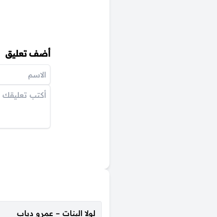
أضف تعليق
لولا البنات – عمرو دياب