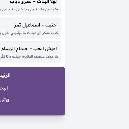
لولا البنات – عمرو دياب
متدلعين متعطرين وحنينين متبخرين متدلعي
حنيت – اسماعيل تمر
كنت مفكر انو غيابك ما بيأذيني بقول 
اعيش الحب – حسام الرسام
بلا موعد صعدت الطايره جيتك وانا ك
الرئي
البح
الأقس