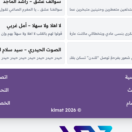
سوالف عشق – راشد الماجد
ن متعطرين وحنينين متبخرين عملوا الحرير يا ولا، شبه البنات لولا البنات يا ولا لولا ال
سوالـفنا عشق .. يا المغرم الصاغي تقــول الرو
لا اهلا ولا سهلا – أمل غربي
بكرى بنسى عادي وبتخطاكي ماكنت عارف انو غيابك بيمحيني و هالقب مارح يسكنه سواكي
قولوا لهم بالقلب لا اهلا ولا سهلاً بهم 
الصوت الحيدري – سيد سلام 
لّي شعور بفرحةٍ توصل “للندن” تسكن بقلبك اناظر في سحاب الكون القى النور متج
حيدر حيدر حيدر حيدر حيدر حيدر حيدر حي
سية
اتصل
ث
التح
ام
الخص
© 2026 klmat