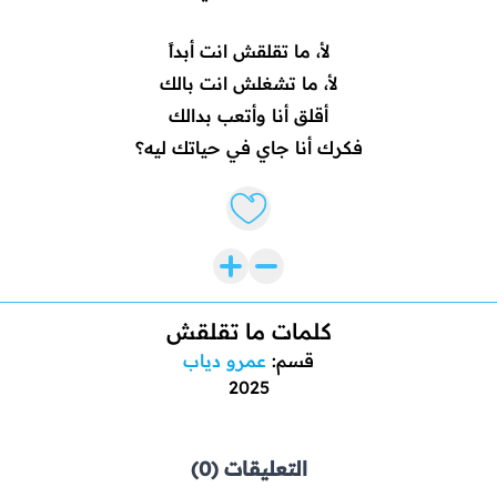
لأ، ما تقلقش انت أبداً
لأ، ما تشغلش انت بالك
أقلق أنا وأتعب بدالك
فكرك أنا جاي في حياتك ليه؟
Like lyrics
كلمات ما تقلقش
قسم:
عمرو دياب
2025
التعليقات (0)