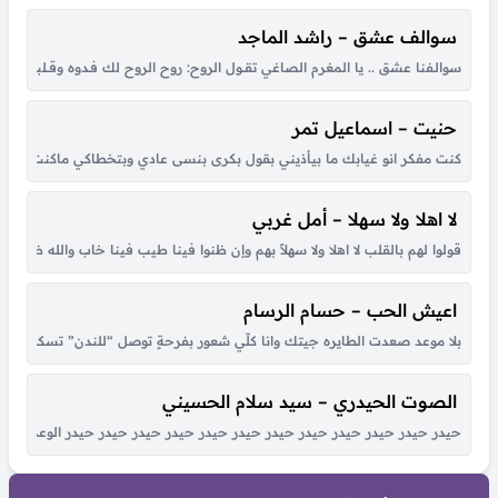
سوالف عشق – راشد الماجد
سوالـفنا عشق .. يا المغرم الصاغي تقــول الروح: روح الروح لك فـدوه وقــلبي لـو شكــا مـ
حنيت – اسماعيل تمر
كنت مفكر انو غيابك ما بيأذيني بقول بكرى بنسى عادي وبتخطاكي ماكنت عارف ان
لا اهلا ولا سهلا – أمل غربي
قولوا لهم بالقلب لا اهلا ولا سهلاً بهم وإن ظنوا فينا طيب فينا خاب والله ظنهم
اعيش الحب – حسام الرسام
بلا موعد صعدت الطايره جيتك وانا كلّي شعور بفرحةٍ توصل “للندن” تسكن بق
الصوت الحيدري – سيد سلام الحسيني
حيدر حيدر حيدر حيدر حيدر حيدر حيدر حيدر حيدر حيدر حيدر حيدر الوعد الصادق