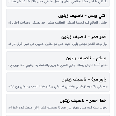
بكّيتني يا ليل جبتا بمنامي ليش ‏‎والحيل ما في حيل والآه بيّا تعيش ‏‎هذا ال كنت ناسيه هرّت وراقا الصفر ‏‎حلمي جمعني بيه رجعتني من الصفر يمّا الحصل يمّا صحيت وردت ضمّا ‏‎واتذكّرت ناسي معي شال وقمت شمّا‏‎ ‏‎ أنا عغيابا قتيل...
انتي وبس – ناصيف زيتون
خليتي العالم كلو لمسة ايديكي اتعلقت فيكي جد بهنيكي وصارت احلى لحظة بعم
قمر قمر – ناصيف زيتون
ليل وجه القمر نجمن بليل احبه حبن مو بقليل حبيبي عن غيرا فرق نار في قلبي حب
بسلام – ناصيف زيتون
بعدو أملنا عايش بيقلنا ‎جايي الفرح تا يزور ‎والعتمة بدّا ينتهي حدّا ‎ويرجع صباح النور ‎اتركو الناس تحقق حلما ‎اتركو النار وصوتا وظلما ‎والله مش حرام ‎والله والله مش حرام ‎ما بدنا نبكي عبيوت ‎ما بدنا بسلام نموت ‎بدنا نعيش بسلام ‎ما...
رابع مرة – ناصيف زيتون
وعديني ولا مرة تزعليني وتضلي تحبيني ويكبر فينا الحب وعديني رح تهتمي فيي ورح تبقي وفيي لاخر دقة قلب قلبي هلا 
خط احمر – ناصيف زيتون
يخرب بيت كده مش بتهزر يلي قمرنا بسببك كشر ازاي عديت كده خط احمر وشغلتن