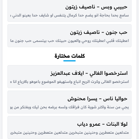
حبيبي وبس – ناصيف زيتون
سامع بحدا بحاجة انو يضم حدا كرمال يتنفس او شايف حدا بعينو الدني من بعد
حب جنون – ناصيف زيتون
اعطيتك قلبي اعطيتك روحي والعيون حبيتك حب بيتسمى حب جنون ما قصرت 
كلمات مختارة
استرخصوا الغالي – ايلاف عبدالعزيز
استرخصو الغالى وكرت الربح انباع واستهيفو الموضوع باعوهو بالارباع انا مالى ب
حواليا ناس – يسرا محنوش
يجي من سنة واكتر شوية كان فراقك ولسه برضه بحن ليك وبفتكر من يوم لقانا 
لولا البنات – عمرو دياب
متدلعين متعطرين وحنينين متبخرين متدلعين متعطرين وحنينين متبخرين عملوا الحرير ي