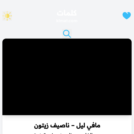
كلمات
klmat.com
مافي ليل – ناصيف زيتون