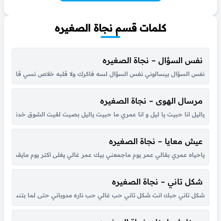
كلمات قسم نجاة الصغيره
نفس السؤال – نجاة الصغيره
نفس السؤال بيسالوني نفس السؤال لسه فاكرك ولا قلبه خلاص نسي قال يعني هو
مرسال الهوى – نجاة الصغيره
ياليل انا حبيت يا ليل و انا عمري ما حبيت ياليل بصيت لقيت الشوق خدني في
عيش معايا – نجاة الصغيره
ياحياه عمري بقالي عمر يوم ماجمعني بيك عمر غالي يغلى اكتر يوم مايقدر يفت
شكل تاني – نجاة الصغيره
شكل تاني حبك انت شكل تاني حب غالي حب ناره مدوباني حتى لما بتنسى مره وت