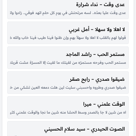
عدى وقت – نداء شرارة
عدى وقت عليا بعدُه.. لسه مرتحتش في يوم كل حلم اتهد فوقي.. زادوا واتكاترو
لا اهلا ولا سهلا – أمل غربي
قولوا لهم بالقلب لا اهلا ولا سهلاً بهم وإن ظنوا فينا طيب فينا خاب والله ظنهم
مستمر الحب – راشد الماجد
مستمر الحب وفرحه مستمرّه من لقيتك ما لقيت إلا المسرّة عشت قربك أحلى أي
ضيقوا صدري – رابح صقر
ضيقوا صدري وطروه واحسبني سليت لين هلت دمعه العين تشكي من خطاه لي حبي
الوقت علمني – ميرا
اه من شين لا جا بالصدر وسط الحشا منه شين ما نجا والوقت علمني كثير بكل هو
الصوت الحيدري – سيد سلام الحسيني