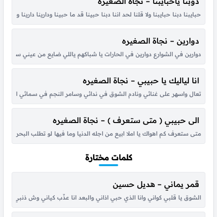
دوبنا ياحبايبنا – نجاة الصغيره
حبايبنا دبنا حبايبنا ولا قلنا لحد اننا دبنا حبينا قد ما حبينا ودارينا دارينا و
دوارين – نجاة الصغيره
دوارين في الشوارع دوارين في الحارات يا شباكهم ياللي ضايع من عيني سلامات سلا
انا لياليك يا حبيبي – نجاة الصغيره
تعال واسهر على غنائي ونادم الشوق في ندائي وسامر النجم في سمائي انا لياليك 
الى حبيبي ( متى ستعرف ) – نجاة الصغيره
متى ستعرف كم اهواك يا املا ابيع من اجله الدنيا وما فيها لو تطلب البحر في عي
كلمات مختارة
قمر يماني – هديل حسين
الشوق يا قلبي كواني وانا الذي حبي اذاني والبعد انا عذّب كياني وش ذنبي انا حبي