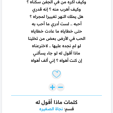
وكيف أكره من في الجفن سكناه ؟
وكيف أهرب منه ؟ إنه قدري
هل يملك النهر تغييرا لمجراه ؟
أحبه .. لست أدري ما أحب به
حتى خطاياه ما عادت خطاياه
الحب في الأرض بعض من تخلينا
لو لم نجده عليها .. لاخترعناه
ماذا أقول له لو جاء يسألني
إن كنت أهواه ؟ إني ألف أهواه
Like lyrics
كلمات ماذا أقول له
قسم:
نجاة الصغيره