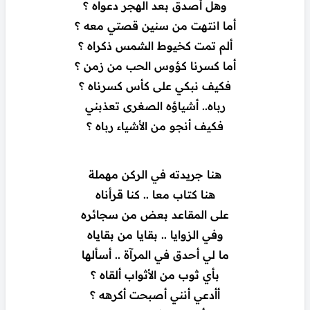
وهل أصدق بعد الهجر دعواه ؟
أما انتهت من سنين قصتي معه ؟
ألم تمت كخيوط الشمس ذكراه ؟
أما كسرنا كؤوس الحب من زمن ؟
فكيف نبكي على كأس كسرناه ؟
رباه.. أشياؤه الصغرى تعذبني
فكيف أنجو من الأشياء رباه ؟
هنا جريدته في الركن مهملة
هنا كتاب معا .. كنا قرأناه
على المقاعد بعض من سجائره
وفي الزوايا .. بقايا من بقاياه
ما لي أحدق في المرآة .. أسألها
بأي ثوب من الأثواب ألقاه ؟
أأدعي أنني أصبحت أكرهه ؟