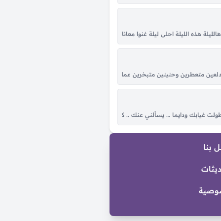
يلة هذه الليلة احلى ليلة غنوا معانا هالليلة احلى ليلة هذه الليلة غنوا معانا في هالل
ه يلقيني قفاه هم نهوني عن غرامه وانا اللي مانتهيت ويش اسوي يوم عيني تعيمت
بَدوه عـلى وعــد اللقـا لو مـوعــدك لاغي كـأن النبض مُهْــرٍ مــا وقـف عَــدوه فـلا شـاح البص
متعطرين وحنينين متبخرين عملوا الحرير يا ولا، شبه البنات لولا البنات يا ولا لولا البن
 الهجا والحب له جرحٍ خطير هو كل كلي يوم جا وله غرامٍ بي نشا و لا بدى بدر...
 طولت غيابك ودايما … يسألني عنك .. كان ناسي احساسو …وحبك رجع احساسو كان 
 بنا
ديثات
وصية