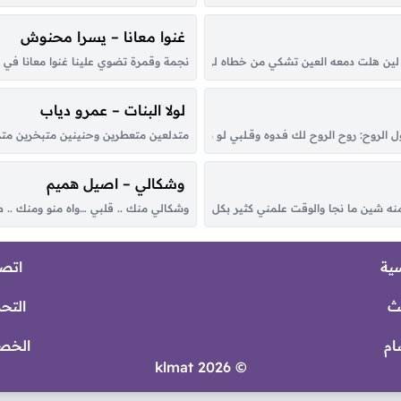
غنوا معانا – يسرا محنوش
نجمة وقمرة تضوي علينا غنوا معانا في هالل
 هلت دمعه العين تشكي من خطاه لي حبيب كل مابعدت عن عينه حليت وكل ماقربت من
لولا البنات – عمرو دياب
روح: روح الروح لك فـدوه وقــلبي لـو شكــا مـن حــبك الطاغي تلــوّم في العَــرَب من حَـضْره و
متدلعين متعطرين وحنينين متبخرين متدلعين 
وشكالي – اصيل هميم
ه شين ما نجا والوقت علمني كثير بكل هونٍ وبسجا أغيد سكن وادي الرشا تعشقه احروف
وشكالي منك .. قلبي …واه منو ومنك ..
سية
اتصل
ث
التح
ام
الخص
© 2026 klmat