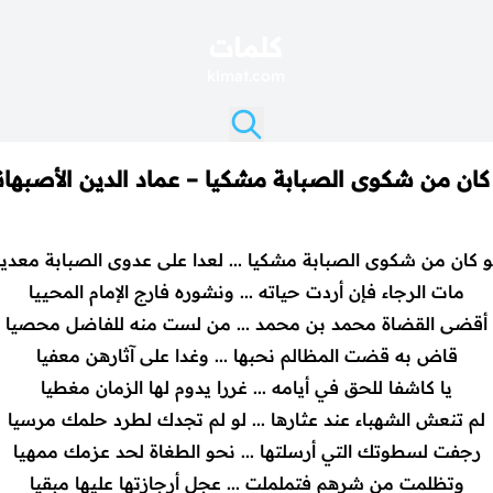
كلمات
klmat.com
كان من شكوى الصبابة مشكيا – عماد الدين الأصبها
و كان من شكوى الصبابة مشكيا ... لعدا على عدوى الصبابة معديا
مات الرجاء فإن أردت حياته ... ونشوره فارج الإمام المحييا
أقضى القضاة محمد بن محمد ... من لست منه للفاضل محصيا
قاض به قضت المظالم نحبها ... وغدا على آثارهن معفيا
يا كاشفا للحق في أيامه ... غررا يدوم لها الزمان مغطيا
لم تنعش الشهباء عند عثارها ... لو لم تجدك لطرد حلمك مرسيا
رجفت لسطوتك التي أرسلتها ... نحو الطغاة لحد عزمك ممهيا
وتظلمت من شرهم فتململت ... عجل أرجازتها عليها مبقيا