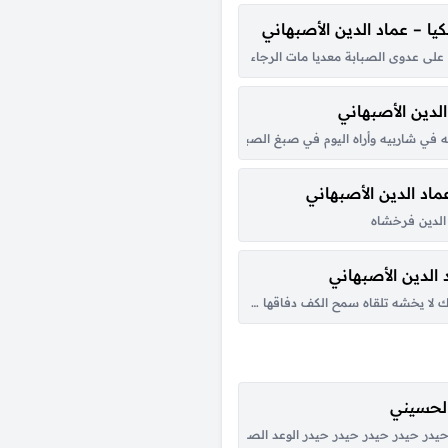
ا – عماد الدين الأصبهاني
 غصن قصيف … فيا ويح الضعيف من القوي يؤاخذ طرفه بالذنب قلبي … فيا جور السق
على عدوى الصبابة معديا مات الرجاء فإن أردت حياته … ونشوره فارج الإمام المح
لدين الأصبهاني
بتي إن غبت عنكم فالهوى … دان لقلب بالغرام موله أنهي إليكم أن صبري منتئ … بل 
ي شاربيه وأراه اليوم في صبغ الصبا … لونه الحالك قد عاد إليه ما أراه خضب اللحي
اد الدين الأصبهاني
الدين فرخشاه
الدين الأصبهاني
لا يخشه تلقاه سمح الكف دفاقها … طلق المحيا كرما بشه إن شئت فوتا بالردى فألقه 
الحسيني
تسهرني ليالي ما انساه انا لا سامحه الله زماني للبعد والفرقة رماني والوقت دايم هو ان
در حيدر حيدر حيدر حيدر الوعد الصادق علي المنصور الأولي الصوت الحيدري كبّر حيد