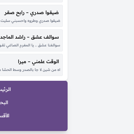
ضيقوا صدري – رابح صقر
ضيقوا صدري وطروه واحسبني سليت لين
سوالف عشق – راشد الماجد
سوالـفنا عشق .. يا المغرم الصاغي تقــول ال
الوقت علمني – ميرا
اه من شين لا جا بالصدر وسط الحشا من
الرئي
البح
الأقس