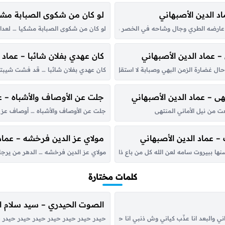
د الدين الأصبهاني
لو كان من شكوى الصبابة مشكي
عارضه الطري وجال وشاحه في الخصر منه … مجال الوهم في السر الخفي وجاذب حقفه
لو كان من شكوى الصبابة مشكيا … لعدا 
 عماد الدين الأصبهاني
كان عهدي بفلان شائبا – عماد ا
ال غضارة الزمن البهي وصبابة لا استقل بشرحها … عن حصرها حصر البليغ المدره أأح
كان عهدي بفلان شائبا … قد فشت شيبته ف
ى – عماد الدين الأصبهاني
جلت عن الأوصاف والأشباه – عم
 من نيل الأماني المنتهى
جلت عن الأوصاف والأشباه … أوصاف عز 
 عماد الدين الأصبهاني
مولاي عز الدين فرخشه – عماد 
ا ببيروت سامه لعن الله كل من باع ذا البيع … وأخزى بخزيه من سامه
مولاي عز الدين فرخشه … الدهر من يرجك 
كلمات مختارة
الصوت الحيدري – سيد سلام 
ي والبعد انا عذّب كياني وش ذنبي انا حبيت أنا قمر يماني هو نور عيني هو اماني ذكراه 
حيدر حيدر حيدر حيدر حيدر حيدر حيدر حي