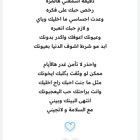
دقيقه اسمعني هالمره
رخص حبك على فكره
وعدت احساسي ما اخليك وياي
و لازم حبك انعبره
وعيونك اعوفك واكدر بدونك
ابد مو شرط اشوف الدنيا بعيونك
واحذر لا تأمن غدر هالأيام
ممكن لو وثقت بگلبك ايخونك
مثل ما چنت احبك راح اخليك
وانت براحتك حب اليعجبونك
انتهى البينك وبيني
مع السلامة و لاتجيني
Like lyrics