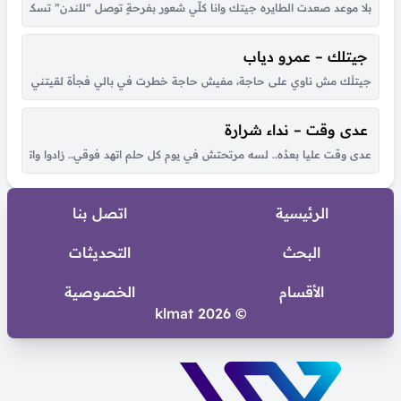
بلا موعد صعدت الطايره جيتك وانا كلّي شعور بفرحةٍ توصل “للندن” تسكن بق
جيتلك – عمرو دياب
جيتلَك مش ناوي على حاجة، مفيش حاجة خطرت في بالي فجأة لقيتني قدام عيونك
عدى وقت – نداء شرارة
عدى وقت عليا بعدُه.. لسه مرتحتش في يوم كل حلم اتهد فوقي.. زادوا واتكاترو
الرئيسية
اتصل بنا
البحث
التحديثات
الأقسام
الخصوصية
© 2026 klmat