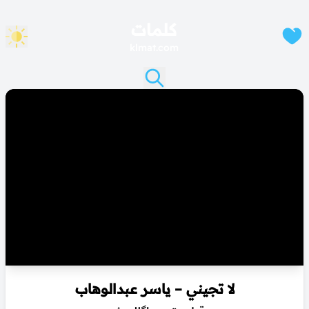
كلمات
klmat.com
لا تجيني – ياسر عبدالوهاب