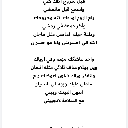
قبل متروح اگلك شي
واسمع قبل ماتمشي
راح اليوم اودعك انته وجروحك
وأخر دمعة في رمشي
وداعة حبك الماضل مثل ماچان
انته الي اخسرتني وانا مو خسران
واحد عاشگك مهتم وفي اوياك
وين بهالاوصاف تلاگي مثله انسان
ولتفكر وراك شلون اعوضك راح
سلملي عليك وبوسلي النسيان
انتهى البينك وبيني
مع السلامة لاتجييني