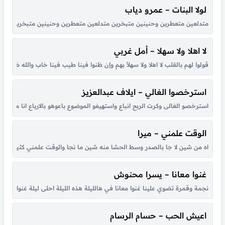
لولا البنات – عمرو دياب
متدلعين متعطرين وحنينين متبخرين متدلعين متعطرين وحنينين متبخرين عملوا الحرير ي
لا اهلا ولا سهلا – أمل غربي
قولوا لهم بالقلب لا اهلا ولا سهلاً بهم وإن ظنوا فينا طيب فينا خاب والله ظنهم
استرخصوا الغالي – ايلاف عبدالعزيز
استرخصو الغالى وكرت الربح انباع واستهيفو الموضوع باعوهو بالارباع انا مالى ب
الوقت علمني – ميرا
اه من شين لا جا بالصدر وسط الحشا منه شين ما نجا والوقت علمني كثير بكل هو
غنوا معانا – يسرا محنوش
نجمة وقمرة تضوي علينا غنوا معانا في هالليلة هذه الليلة احلى ليلة غنوا معانا ها
اعيش الحب – حسام الرسام