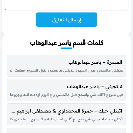
إرسال التعليق
كلمات قسم ياسر عبدالوهاب
السمرة – ياسر عبدالوهاب
عذبتني هالسمره طول السهره عذبتني هالسمره طول السهره خطفت انظار اعيون
لا تجيني – ياسر عبدالوهاب
قبل متروح اگلك شي واسمع قبل ماتمشي راح اليوم اودعك انته وجروحك وأخر د
اثبتلي حبك – حمزة المحمداوي & مصطفى ابراهيم & ياسر عبدالوهاب
اثبتلي حبك احچيلي شي صح لم گلبي لمه وخليه بيك يفرح … ماعندي كلمه كل ال