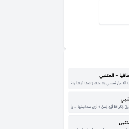
فيا – المتنبي
وَرَدَ البُحَيرَةَ شارِباً … وَرَدَ الفُراتَ زَئيرُهُ وَالنيلا مُتَخَضِّبٌ بِدَمِ الفَوارِسِ لابِسٌ … في غيلِهِ مِن
َا عنْ نَفسي وَلا عنكَ رَاضِيَا أمَيْناً وَإخْلافاً وَغَدْراً وَخِسّةً … وَجُبْناً، أشَخصاً لُحتَ لي أمْ مخ
نبي
 كنتَ تَرْضَى أنْ تَعيشَ بذِلّةٍ … فَلا تَسْتَعِدّنّ الحُسامَ اليَمَانِيَا وَلا تَستَطيلَنّ الرّماحَ لِغَارَةٍ …
يلُ ذِكْراهَا أوْهِ لِمَنْ لا أرَى مَحَاسِنَها … وَأصْلُ وَاهاً وَأوْهِ مَرْآهَا شَامِيّةٌ طَالَمَا خَلَوْتُ بهَا … ت
تنبي