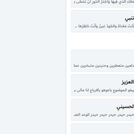
دٍ … يَمُجّ اللّؤمَ مَنْخِرُهُ وَفُوهُ أشَذَّ بعِرْسِهِ عَنّي عَبيدي … فأتْلَفَهُمْ وَمَالي أتْلَفُوهُ فإنْ شَقِيَتْ
ُ المَلْكِ الذي فِيهَا وَأجْدَرُ الدُّورِ أنْ تُسْقَى بسَاكِنِها … دارٌ غَدا النّاسُ يَستَسقُونَ أهليهَا هَذِه م
تنبي
بِهِ … ولَيسَ إلاّ الحَديدَ أمْواهُ
نتَ مَعْناهُ والجُودُ عَينٌ وأنْتَ ناظِرُها … والبأسُ باعٌ وأنتَ يُمْناهُ أفْدي الذي كلُّ مَأزِقٍ حَرِجٍ … أ
ه مايزعجك لو تشوف الدمع بحداقي حتى ولو عن طريق الكذب جاملته يعني ماقدرت ح
متعطرين وحنينين متبخرين عملوا الحرير يا ولا، شبه البنات لولا البنات يا ولا لولا البن
لعزيز
لّي والمح في خدود الشمس وجهك ساطع وربك اعدّ الوقت بس اوصل واشوفك صدق يا خل
فو الموضوع باعوهو بالارباع انا مالى بى الزى ديل ليه ياخ من القله بس كلو من قلبى 
الحسيني
بَدوه عـلى وعــد اللقـا لو مـوعــدك لاغي كـأن النبض مُهْــرٍ مــا وقـف عَــدوه فـلا شـاح البص
در حيدر حيدر حيدر حيدر الوعد الصادق علي المنصور الأولي الصوت الحيدري كبّر حيد