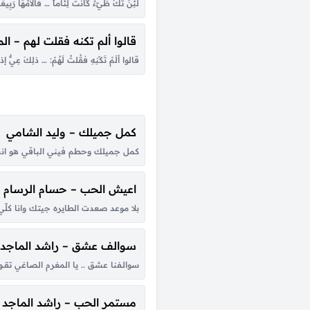
لَئِنْ تَكُ طَيّءٌ كَانَتْ لِئَاماً … فألأمُهَا رَبِ
قالوا ألم تكنه فقلت لهم – ال
قالوا ألَمْ تَكْنِهِ فقُلتُ لَهُمْ: … ذلِكَ عِيٌّ إذ
كمل جميلك – وليد الشامي
كمل جميلك وحطم فيني الباقي هو انت
اعيش الحب – حسام الرسام
بلا موعد صعدت الطايره جيتك وانا ك
سوالف عشق – راشد الماجد
سوالـفنا عشق .. يا المغرم الصاغي تقــول ال
مستمر الحب – راشد الماجد