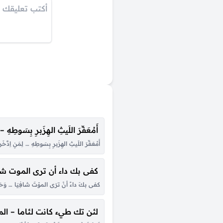
أَمُعَفِّرَ اللَيثِ الهِزَبرِ بِسَوطِهِ
أَمُعَفِّرَ اللَيثِ الهِزَبرِ بِسَوطِهِ … لِمَنِ اِد
كفى بك داء أن ترى الموت شاف
كفى بكَ داءً أنْ ترَى الموْتَ شافِيَا … وَحَسْبُ ال
لئن تك طيء كانت لئاما – الم