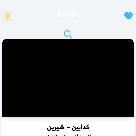
كلمات
klmat.com
كدابين – شيرين