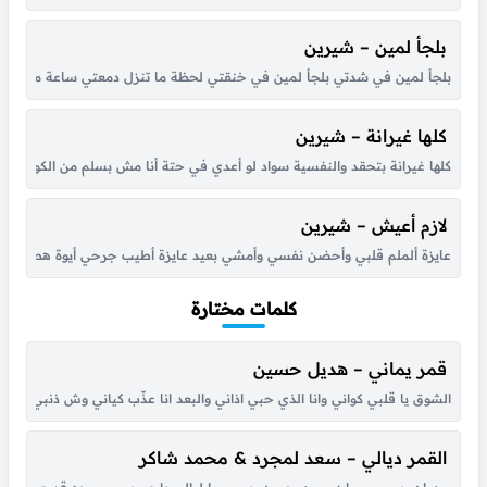
بلجأ لمين – شيرين
بلجأ لمين في شدتي بلجأ لمين في خنقتي لحظة ما تنزل دمعتي ساعة ما تعلى 
كلها غيرانة – شيرين
كلها غيرانة بتحقد والنفسية سواد لو أعدي في حتة أنا مش بسلم من الكومنتات
لازم أعيش – شيرين
عايزة ألملم قلبي وأحضن نفسي وأمشي بعيد عايزة أطيب جرحي أيوة هطيب جر
كلمات مختارة
قمر يماني – هديل حسين
الشوق يا قلبي كواني وانا الذي حبي اذاني والبعد انا عذّب كياني وش ذنبي انا حبي
القمر ديالي – سعد لمجرد & محمد شاكر