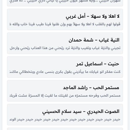
سهران حبيبي ….وايه مسهر عيون حبيبي يا ليالي داري حبيبي … ده قدري وده ونصي
لا اهلا ولا سهلا – أمل غربي
قولوا لهم بالقلب لا اهلا ولا سهلاً بهم وإن ظنوا فينا طيب فينا خاب والله ظنهم
النية غياب – شمة حمدان
تجيني والنيّة غياب وتغيب والنيّة ترد ريّحني من هذا العذاب ريّحني وارحل للأب
حنيت – اسماعيل تمر
كنت مفكر انو غيابك ما بيأذيني بقول بكرى بنسى عادي وبتخطاكي ماكنت عارف ان
مستمر الحب – راشد الماجد
مستمر الحب وفرحه مستمرّه من لقيتك ما لقيت إلا المسرّة عشت قربك أحلى أي
الصوت الحيدري – سيد سلام الحسيني
حيدر حيدر حيدر حيدر حيدر حيدر حيدر حيدر حيدر حيدر حيدر حيدر الوعد الصادق