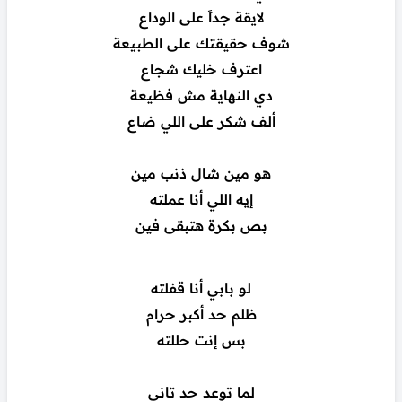
لايقة جداً على الوداع
شوف حقيقتك على الطبيعة
اعترف خليك شجاع
دي النهاية مش فظيعة
ألف شكر على اللي ضاع
هو مين شال ذنب مين
إيه اللي أنا عملته
بص بكرة هتبقى فين
لو بابي أنا قفلته
ظلم حد أكبر حرام
بس إنت حللته
لما توعد حد تاني