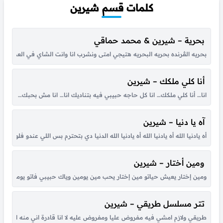
كلمات قسم شيرين
بحرية – شيرين & محمد حماقي
بحريه الڤرنده بحريه البحريه هتيجي امتى ونشرب انا وانت الشاي في العصريه من
أنا كلي ملكك – شيرين
انا… أنا كلي ملكك… انا كل حاجه حبيبي فيه بتناديك انا… انا مش بحبك… ال
آه يا دنيا – شيرين
أه يادنيا الله أه يادنيا الله أه يادنيا الله الدنيا دي بتحترم بس اللي عندو فلوس 
ومين أختار – شيرين
ومين إختار يعيش حياتو مين إختار يحب مين يومين وياك حبيبي فاتو يومين حل
تتر مسلسل طريقي – شيرين
طريقي ولازم امشي فيه مفروض عليا ومفروض عليه لا انا قادرة اني منه ارجع ولا 