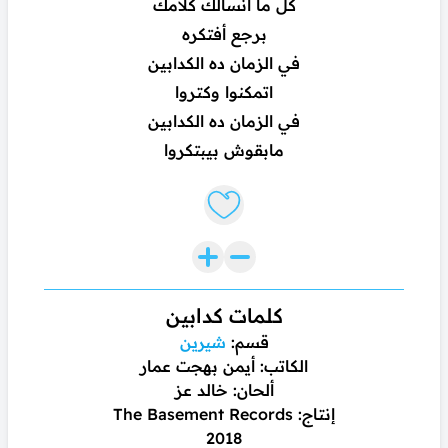
كل ما أنسالك كلامك
برجع أفتكره
في الزمان ده الكدابين
اتمكنوا وكتروا
في الزمان ده الكدابين
مابقوش بيبتكروا
Like lyrics
كلمات كدابين
قسم:
شيرين
الكاتب: أيمن بهجت عمار
ألحان: خالد عز
إنتاج: The Basement Records
2018