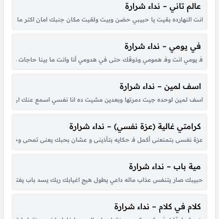
عالم تاني – نداء شرارة
انت النهارده بقيت يا حبيبي حضن وبيت ولقيت مكان جنبك امان اكتر ما انا ات
في يومي – نداء شرارة
فـ يومي انت وفـ همومي وذوقك حتى في هدومي أنا وانت ما بينا حاجات ما يفه
اسف لمين – نداء شرارة
اسف لمين لوحده جيت دمرتها وبعدين مشيت ده انا نفسي اسمع عنك ان انت اتاذيت 
كرامتي غالية (عزة نفسي) – نداء شرارة
عزة نفسى بتمنعنى أكمل فـ حكايه بتأذينى و عشان بحبك يعنى تمحى وجودى و
مية باب – نداء شرارة
حبيبك صار يتنفس عذاب ماله داعي يطول هيج اغيابك ربك يسد باب يفتح ١٠٠ باب لعد ليشش اتاخرر وماجابك هيج تاليها انعفت على الشوك اتاسفت من هواك اني اشفت بس مذله وبس بجي على حيطان الحزن تعلكت صورة حظن ودمعه متعلكه بجفن...
كلام في كلام – نداء شرارة