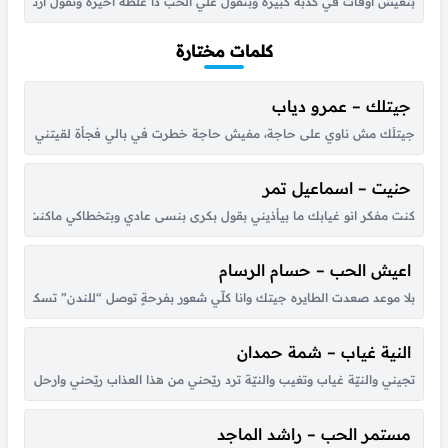
بنعيش اوقات في كدبه كبيره وبنقول علي الحب دا غلطه اخيره ونقول ارتحنا خلا
كلمات مختارة
جيتلك – عمرو دياب
جيتلَك مش ناوي على حاجة، مفيش حاجة خطرت في بالي فجأة لقيتني قدام عيونك
حنيت – اسماعيل تمر
كنت مفكر انو غيابك ما بيأذيني بقول بكرى بنسى عادي وبتخطاكي ماكنت عارف ان
اعيش الحب – حسام الرسام
بلا موعد صعدت الطايره جيتك وانا كلّي شعور بفرحةٍ توصل “للندن” تسكن بق
النية غياب – شمة حمدان
تجيني والنيّة غياب وتغيب والنيّة ترد ريّحني من هذا العذاب ريّحني وارحل للأب
مستمر الحب – راشد الماجد