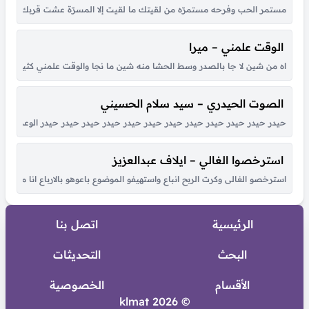
مستمر الحب وفرحه مستمرّه من لقيتك ما لقيت إلا المسرّة عشت قربك أحلى أي
الوقت علمني – ميرا
اه من شين لا جا بالصدر وسط الحشا منه شين ما نجا والوقت علمني كثير بكل هو
الصوت الحيدري – سيد سلام الحسيني
حيدر حيدر حيدر حيدر حيدر حيدر حيدر حيدر حيدر حيدر حيدر حيدر الوعد الصادق
استرخصوا الغالي – ايلاف عبدالعزيز
استرخصو الغالى وكرت الربح انباع واستهيفو الموضوع باعوهو بالارباع انا مالى ب
الرئيسية
اتصل بنا
البحث
التحديثات
الأقسام
الخصوصية
© 2026 klmat