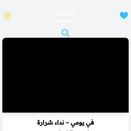
كلمات
klmat.com
في يومي – نداء شرارة