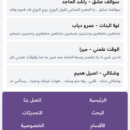
سوالف عشق – راشد الماجد
سوالـفنا عشق .. يا المغرم الصاغي تقــول الروح: روح الروح لك فـدوه وقــلبي لـو شكــا مـ
لولا البنات – عمرو دياب
متدلعين متعطرين وحنينين متبخرين متدلعين متعطرين وحنينين متبخرين عملوا الحرير ي
الوقت علمني – ميرا
اه من شين لا جا بالصدر وسط الحشا منه شين ما نجا والوقت علمني كثير بكل هو
وشكالي – اصيل هميم
وشكالي منك .. قلبي …واه منو ومنك .. طولت غيابك ودايما … يسألني عنك .
الرئيسية
اتصل بنا
البحث
التحديثات
الأقسام
الخصوصية