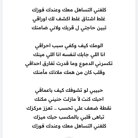
كلفني التساهل معك وعندك فوزك
غلط اشتاق غلط اكشف لك اوراقي
تبين حاجتي ل قربك ولاني ضامنك
الومك كيف وكفي سبب احراقي
انا اللي جابك لنفسه انا اللي مينك
تكسرني الدموع وما قدرت تفارق احداقي
وقلب كان من همك ملاذك مأمنك
حبيبي لو تشوفك كيف باعماقي
احبك كنت لأ مازلت حنيني مكنك
نقطة ضعف علي تحسب .. تعزز مركزك
تباهى قلبي بالمكسب حبك ميزك
كلفني التساهل معك وعندك فوزك