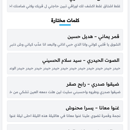
غلط اشتاق غلط اكشف لك اوراقي تبين حاجتي ل قربك ولاني ضامنك اخذت ب
كلمات مختارة
قمر يماني – هديل حسين
الشوق يا قلبي كواني وانا الذي حبي اذاني والبعد انا عذّب كياني وش ذنبي انا حبي
الصوت الحيدري – سيد سلام الحسيني
حيدر حيدر حيدر حيدر حيدر حيدر حيدر حيدر حيدر حيدر حيدر حيدر الوعد الصادق
ضيقوا صدري – رابح صقر
ضيقوا صدري وطروه واحسبني سليت لين هلت دمعه العين تشكي من خطاه لي حبي
غنوا معانا – يسرا محنوش
نجمة وقمرة تضوي علينا غنوا معانا في هالليلة هذه الليلة احلى ليلة غنوا معانا ها