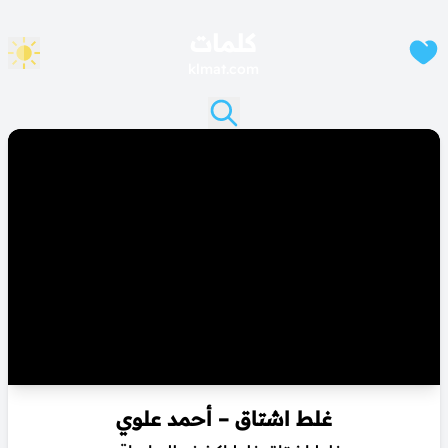
كلمات
klmat.com
غلط اشتاق – أحمد علوي