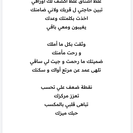
غلط اشتاق غلط اكشف لك اوراقي
تبين حاجتي ل قربك ولاني ضامنك
اخذت بكلمتك وعدك
يغيبون ومعي باقي
وثقت بكل ما أملك
و رحت مأمنك
ضميتك ما رحمت و جيت لي ساقي
تلهى عمد عن مرتع أواك و سكنك
نقطة ضعف علي تحسب
تعزز مركزك
تباهى قلبي بالمكسب
حبك ميزك