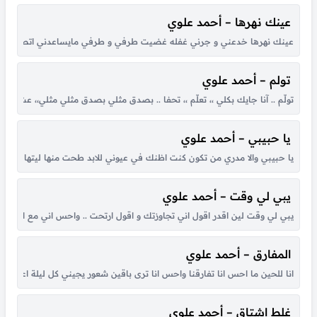
عينك نهرها – أحمد علوي
عينك نهرها خدعني و جرني غفله ‎غضيت طرفي و طرفي مايساعدني ‎اتصنع الصبر عساني يوم اوقف له ‎وبكل نظره كأنك غصب تغرقني ‎وعينك هدبها تصنع فتنة الكحله ‎فيها النواظر تقول الله مكحلني ‎قلبي تناسى مبادي هيبته وثقله ‎اختار احبك نيابه عنك و...
تولم – أحمد علوي
تولّم .. آنا جايك بكلي ،، تعلّم ،، تحفا .. بصدق مثلي بصدق مثلي مثلي،، عشان يصير
يا حبيبي – أحمد علوي
يا حبيبي والا مدري من تكون كنت اظنك في عيوني للابد طحت منها ليتها خيبة 
يبي لي وقت – أحمد علوي
يبي لي وقت لين اقدر اقول اني تجاوزتك و اقول ارتحت .. واحس اني مع العا
المفارق – أحمد علوي
انا للحين ما احس انا تفارقنا واحس انا ترى باقين شعور يجيني كل ليلة اعيشه 
غلط اشتاق – أحمد علوي