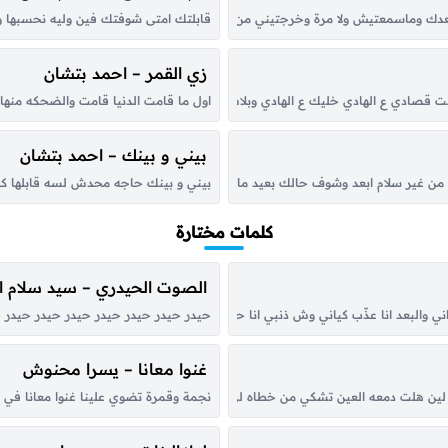
عدك وماسمعتيش ولا مرة وخرجتيني من ارضك عرفتك والجروح طفلة وماشي والجروح 
قابلتك امتى شوفتك فين وليه نحسبها ون
زي القمر – احمد بتشان
انت قصادي ع الهادي خليك ع الهادي وبلاش دلع وانت قصادي اه عيني ياعيني طلعت ع
اول ما قامت الدنيا قامت والضحكه منها 
بيني و بينك – احمد بتشان
د من غير سلام ابعد وشوف حالك بعيد مابقيتش تفرق عندي ولا مهتم بيك حتى العتاب 
بيني و بينك حاجه محدش لسه قابلها كلمه
كلمات مختارة
الصوت الحيدري – سيد سلام 
ي والبعد انا عذّب كياني وش ذنبي انا حبيت أنا قمر يماني هو نور عيني هو اماني ذكراه 
حيدر حيدر حيدر حيدر حيدر حيدر حيدر حي
غنوا معانا – يسرا محنوش
نجمة وقمرة تضوي علينا غنوا معانا في هالل
 هلت دمعه العين تشكي من خطاه لي حبيب كل مابعدت عن عينه حليت وكل ماقربت من