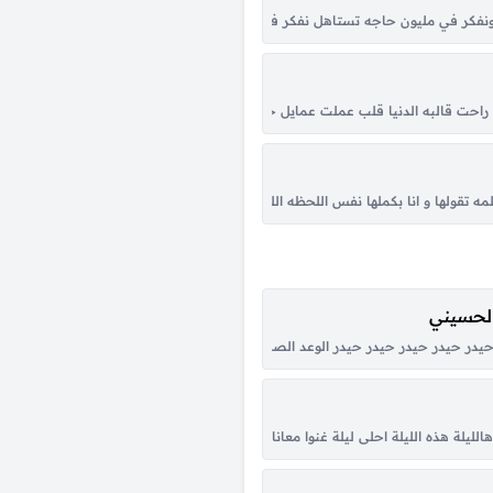
عواجيز ماليش الحق اتفاجئ وقلبك امتى كان له عزيز ماجاش ماجاش منك ولا خير 
فكر في مليون حاجه تستاهل نفكر فيها بقا اكترد نجيب بنوته تشبهلك واسميها على
يني عمال بتحلو ف عيني اه عيني ياعيني طلعت عيني عمال بتحلو ف عيني يا سيدي ع
راحت قالبه الدنيا قلب عملت عمايل جوانا وسوت هوايل انا نازل قلبي فاضي ومروح ب
فى حالتنا دي مبقاش يفيد مفيهاش كلام احنا اللى بينا خلص اكيد من غير سلام ابع
 تقولها و انا بكملها نفس اللحظه اللى ازعل فيها انت بتزعلها بينى و بينك حاجه مح
الحسيني
تسهرني ليالي ما انساه انا لا سامحه الله زماني للبعد والفرقة رماني والوقت دايم هو ان
در حيدر حيدر حيدر حيدر الوعد الصادق علي المنصور الأولي الصوت الحيدري كبّر حيد
يلة هذه الليلة احلى ليلة غنوا معانا هالليلة احلى ليلة هذه الليلة غنوا معانا في هالل
ه يلقيني قفاه هم نهوني عن غرامه وانا اللي مانتهيت ويش اسوي يوم عيني تعيمت