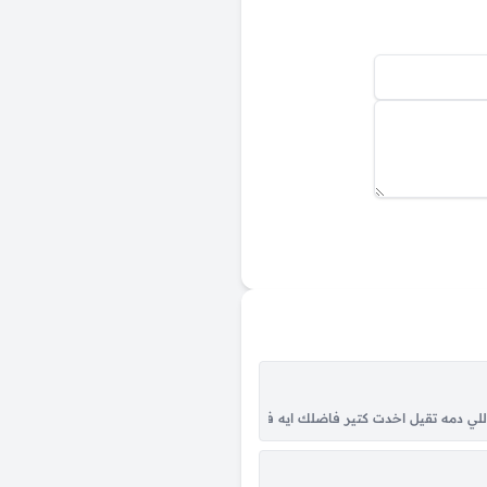
لى ما بينا خلاص بقى ذكرى وجرح قفلت عليه أول ليلة فراق واليوم مش بيعدي أنا مش
ي دمه تقيل اخدت كتير فاضلك ايه فاضلك جايزه في التمثيل ماتعرفش انت تبقى صريح