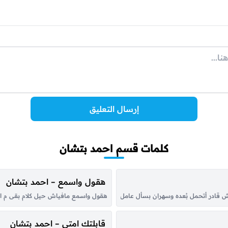
إرسال التعليق
كلمات قسم احمد بتشان
هقول واسمع – احمد بتشان
مش قادر أتحمل بُعده وسهران بسأل عامل إيه معقول مش تعبان معقول هيعيش بعدي وا
هقول واسمع مافياش حيل كلام بقى م الل
قابلتك امتى – احمد بتشان