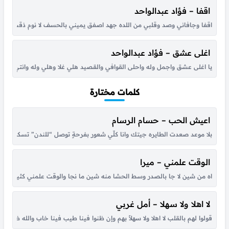
اقفا – فؤاد عبدالواحد
اقفا وجافاني وصد وقلبي من اللده جهد اصفق يميني بالحسف لا نوم ذقت وف
اغلى عشق – فؤاد عبدالواحد
يا اغلى عشق واجمل وله واحلى القوافي والقصيد هلي غلا وهلي وله وانتي المحب
كلمات مختارة
اعيش الحب – حسام الرسام
بلا موعد صعدت الطايره جيتك وانا كلّي شعور بفرحةٍ توصل “للندن” تسكن بق
الوقت علمني – ميرا
اه من شين لا جا بالصدر وسط الحشا منه شين ما نجا والوقت علمني كثير بكل هو
لا اهلا ولا سهلا – أمل غربي
قولوا لهم بالقلب لا اهلا ولا سهلاً بهم وإن ظنوا فينا طيب فينا خاب والله ظنهم