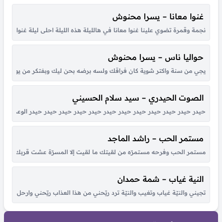
غنوا معانا – يسرا محنوش
نجمة وقمرة تضوي علينا غنوا معانا في هالليلة هذه الليلة احلى ليلة غنوا معانا ها
حواليا ناس – يسرا محنوش
يجي من سنة واكتر شوية كان فراقك ولسه برضه بحن ليك وبفتكر من يوم لقانا 
الصوت الحيدري – سيد سلام الحسيني
حيدر حيدر حيدر حيدر حيدر حيدر حيدر حيدر حيدر حيدر حيدر حيدر الوعد الصادق
مستمر الحب – راشد الماجد
مستمر الحب وفرحه مستمرّه من لقيتك ما لقيت إلا المسرّة عشت قربك أحلى أي
النية غياب – شمة حمدان
تجيني والنيّة غياب وتغيب والنيّة ترد ريّحني من هذا العذاب ريّحني وارحل للأب