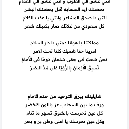
انتي عشقٍ في القلوب و انتي عشقٍ في الغمام
تحضنك ايد السحابه قبل يحضنك البشر
انتي يا صدق المشاعر وانتي يا عذب الكلام
كل سعودي من غلاتك صار يكتبلك شعر
‏مملكتنا يا هوانا دمتي يا دار السلام
امرينا حنا شعبك كلنا تحت الامر
نَحنُ شَعبٌ في حِمَى سَلمانَ دَومًا في الأَمامْ
نَسبِقُ الأَزمانَ بِالرُّؤيَا عَلى مَدِّ البَصَرْ
شايلينك بيرق التوحيد من حكم الامام
ورف ما بين السحايب عز ياللون الاخضر
كل عينٍ تحرسك بالشوق تسهر ما تنام
وكل عينٍ تحرسك يا اغلى وطن بر و بحر