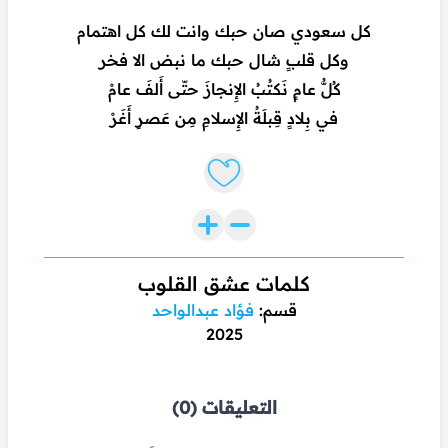
كل سعودي صان حبك وانت لك كل اهتمام
وكل قلبٍ شال حبك ما نبض الا فخر
كُلُّ عامٍ نَكتُبُ الإِنجازَ حتّى أَلفَ عامْ
في بِلادٍ قِبلَةُ الإِسلامِ مِن عَصرٍ أَغَرْ
Like lyrics
كلمات عشق القلوب
قسم:
فؤاد عبدالواحد
2025
التعليقات (0)