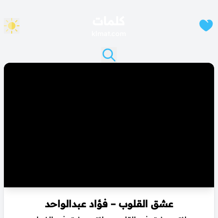
كلمات
klmat.com
عشق القلوب – فؤاد عبدالواحد