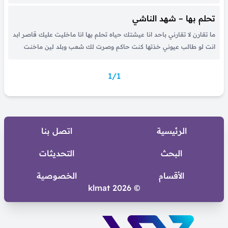
صوتك ياعمري انا ولهانه انا بالدنيا من لي غيره يسمعني اذا همي كبر اروح
لاحضانه انا احبك...
تحلم بها – شهد الناشي
ما تقارن لا تقارني باحد انا عيشتك حياه تحلم بها انا ماخليت عليك قاصر ابد
انت لو طالب عيوني خذتها كنت حاكم وصرت لك شعب وبلد لين ماخنت
الامانه وشعبها والخيانه مقصد انا بالجسد الخيانه بكلمه ماكنت قدها اي
احبك ما اختلفنا...
1/1
الرئيسية
اتصل بنا
البحث
التحديثات
الأقسام
الخصوصية
© 2026 klmat