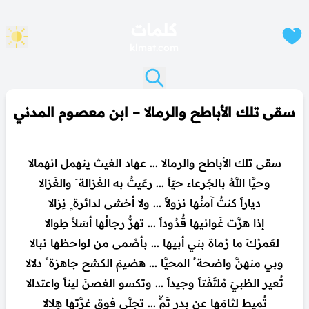
كلمات
klmat.com
سقى تلك الأباطح والرمالا – ابن معصوم المدني
سقى تلك الأباطح والرمالا ... عهاد الغيث ينهمل انهمالا
وحيَّا اللَّهُ بالجَرعاء حيّاً ... رعَيتُ به الغَزالة َ والغَزالا
دياراً كنتُ آمنُها نزولاً ... ولا أخشى لدائرة ٍ نِزالا
إذا هزَّت غَوانيها قُدُوداً ... تهزُّ رجالُها أسَلاً طِوالا
لعَمرُكَ ما رُماة بني أبيها ... بأصْمى من لواحظها نبالا
وبي منهنَّ واضحة ُ المحيَّا ... هضيمَ الكشح جاهزة ً دلالا
تُعير الظبيَ مُلتَفَتاً وجيداً ... وتكسو الغصنَ ليناً واعتدالا
تُميط لثامَها عن بدرِ تَمٍّ ... تجلَّى فوق غرَّتها هِلالا