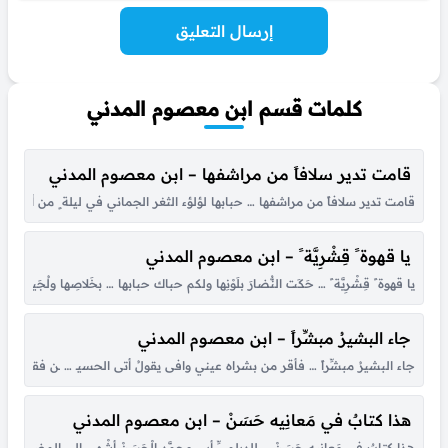
إرسال التعليق
كلمات قسم ابن معصوم المدني
قامت تدير سلافاً من مراشفها – ابن معصوم المدني
قامت تدير سلافاً من مراشفها … حبابها لؤلؤء الثغر الجماني في ليلة ٍ من أثيث الشع
يا قهوة ً قِشْرِيَّة ً – ابن معصوم المدني
يا قهوة ً قِشْرِيَّة ً … حَكَت النُّضارَ بلَوْنِها ولكم حباك حبابها … بخَلاصِها ولُجَينِها جليت
جاء البشيرُ مبشِّراً – ابن معصوم المدني
جاء البشيرُ مبشِّراً … فأقر من بشراه عيني وافى يقولُ أتى الحسيـ … ـن فقلت أهلاً 
هذا كتابٌ في مَعانِيه حَسَنْ – ابن معصوم المدني
هذا كتابٌ في مَعانِيه حَسَنْ … للديلميِّ أبي محمَّدٍ الْحَسَنْ أشْهى إلى المضني العَل