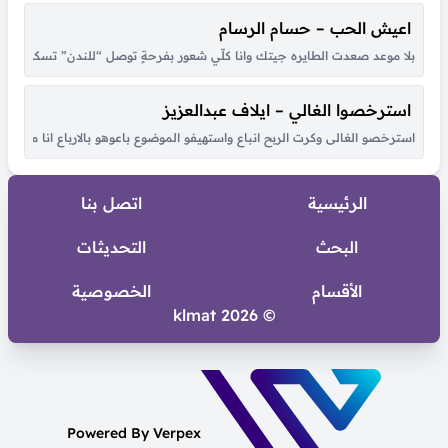
اعيش الحب – حسام الرسام
بلا موعد صعدت الطايره جيتك وانا كلّي شعور بفرحةٍ توصل “للندن” تسكن بق
استرخصوا الغالي – ايلاف عبدالعزيز
استرخصو الغالى وكرت الربح انباع واستهيفو الموضوع باعوهو بالارباع انا مالى ب
الرئيسية
اتصل بنا
البحث
التحديثات
الأقسام
الخصوصية
© 2026 klmat
Powered By Verpex