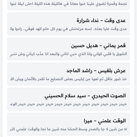
نجمة وقمرة تضوي علينا غنوا معانا في هالليلة هذه الليلة احلى ليلة غنوا معانا ها
عدى وقت – نداء شرارة
عدى وقت عليا بعدُه.. لسه مرتحتش في يوم كل حلم اتهد فوقي.. زادوا واتكاترو
قمر يماني – هديل حسين
الشوق يا قلبي كواني وانا الذي حبي اذاني والبعد انا عذّب كياني وش ذنبي انا حبي
عرش بلقيس – راشد الماجد
خذ شور عاقل ثم تعوذ من إبليس بعض النصايح ما تقدر بالأثمان ويش اللي جا
الصوت الحيدري – سيد سلام الحسيني
حيدر حيدر حيدر حيدر حيدر حيدر حيدر حيدر حيدر حيدر حيدر حيدر الوعد الصادق
الوقت علمني – ميرا
اه من شين لا جا بالصدر وسط الحشا منه شين ما نجا والوقت علمني كثير بكل هو