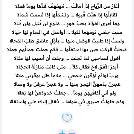
أغارُ من الرِّياح إذا أمالَتْ ... مُهفهفَ قدِّها يوماً فمالا
تقابلُها إذا هبَّت قَبولا ... وتشمَلُها إذا نَسَمت شَمالا
وما أغرى الفؤادَ بحبِّ خَودٍ ... مَنوعٍ لن تُنيل ولن تُنالا
سبت جفني نومهما لكيلا ... أواصل في المنام لها خيالا
ولستُ إذا طلبتُ الوصَل منها ... بأوَّلِ عاشقٍ طلبَ المُحالا
غَبطتُ الركبَ حين بها استقلُّوا ... فكم حملت جِمالُهم جَمالا
أقول لصاحبي لما تجلت ... وجلت أن أصيب لها مثالا
أبدرُ الأفق لاحَ فقال كلاَّ ... متى كانت منازلُهُ الحِجَالا
وربَّ لوائمٍ أوْقرنَ سَمعي ... ملاماً ظل يوقرني ملالا
هجرنَ بذمهنَّ الهجرَ مِنها ... ولا هجراً عرفنَ ولا وِصالا
ولو أني أكافيهن يوماً ... جعلتُ خدودَهنَّ لها نِعالا
وكم حاولتُ صبري في هَواها ... فقال إليك عني واستقالا
Like lyrics