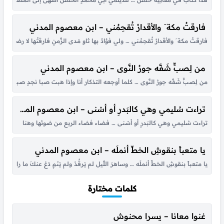
فارقتُ مكة َ والأقدارُ تُقحِمُني – ابن معصوم المدني
فارقتُ مكة َ والأقدارُ تُقحِمُني … ولي فؤادٌ بها ثاوٍ مَدى الزَّمنِ فارقتُها لا رضى
من لِصبٍّ شَفَّه جورُ النَّوى – ابن معصوم المدني
من لِصبٍّ شَفَّه جورُ النَّوى … كلما أوجعه التذكار أنا وإذا هبت صبا نجدٍ صبا … قلبُه 
تراءت سُليمي وهي كالبَدرِ أو أسْنى – ابن معصوم المدني
تراءت سُليمي وهي كالبَدرِ أو أسْنى … فضاء فضاء الربع من ضوئها وهنا
يا متعباً بنقوشِ الخطِّ أنملَه – ابن معصوم المدني
يا متعباً بنقوشِ الخطِّ أنملَه … وساهرَ اللَّيل لم يَرقُدْ ولم يَنَمِ دَعْ عنكَ ما 
كلمات مختارة
غنوا معانا – يسرا محنوش