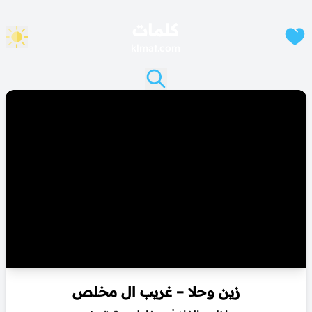
كلمات
klmat.com
زين وحلا – غريب ال مخلص