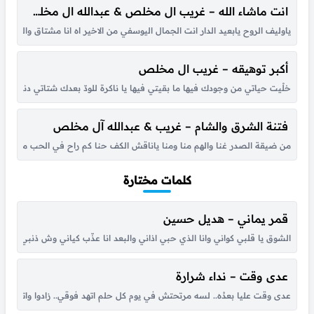
انت ماشاء الله – غريب ال مخلص & عبدالله ال مخلص
ياوليف الروح يابعيد الدار انت الجمال اليوسفي من الاخير اه انا مشتاق والزم
أكبر توهيقه – غريب ال مخلص
خلْيت حياتي من وجودك فيها ما بقيتي فيها يا ناكرة للودّ بعدك شتاتي دنيتي بـ
فتنة الشرق والشام – غريب & عبدالله آل مخلص
من ضيقة الصدر غنا والهم منا ومنا ياناقش الكف حنا كم راح في الحب مظلوم ح
كلمات مختارة
قمر يماني – هديل حسين
الشوق يا قلبي كواني وانا الذي حبي اذاني والبعد انا عذّب كياني وش ذنبي انا حبي
عدى وقت – نداء شرارة
عدى وقت عليا بعدُه.. لسه مرتحتش في يوم كل حلم اتهد فوقي.. زادوا واتكاترو