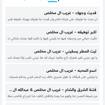
فديت وجهك – غريب ال مخلص
ان نمت جا طيفك على هيئة احلام وان قمت جا طيفك بهيئة حقيقه فديت وجهك 
اكبر توهيقه – غريب ال مخلص
خلْيَت حياتي من وجدوك فيها ما بقيتي فيها يا ناكره للودّ بعدك شتاتي دنيتي بـ
ليت المطر يسقيني – غريب ال مخلص
يا نور عيني طير هجرك ناح مافيه غيرك قد ملا عيني غايب وانا بعدك كسير جنا
اسم المحبه – غريب ال مخلص
يا وليفي على فرقاك يا طول صبري خاف رب البشر فيني وحكّم ضمرك جعل عين
فتنة الشرق والشام – غريب ال مخلص & عبدالله ال مخلص
من ضيقة الصدر غنا والهم منا ومنا ياناقش الكف حنا كم راح فالحب مظلوم حال