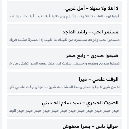
لا اهلا ولا سهلا – أمل غربي
قولوا لهم بالقلب لا اهلا ولا سهلاً بهم وإن ظنوا فينا طيب فينا خاب والله ظنهم
مستمر الحب – راشد الماجد
مستمر الحب وفرحه مستمرّه من لقيتك ما لقيت إلا المسرّة عشت قربك أحلى أي
ضيقوا صدري – رابح صقر
ضيقوا صدري وطروه واحسبني سليت لين هلت دمعه العين تشكي من خطاه لي حبي
الوقت علمني – ميرا
اه من شين لا جا بالصدر وسط الحشا منه شين ما نجا والوقت علمني كثير بكل هو
الصوت الحيدري – سيد سلام الحسيني
حيدر حيدر حيدر حيدر حيدر حيدر حيدر حيدر حيدر حيدر حيدر حيدر الوعد الصادق
حواليا ناس – يسرا محنوش