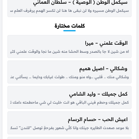
سيكمل الوطن ( الوصية ) – سلطان العماني
سيكمل الوطن مسيره ولا لن نبقى ها هنا لن تكسر الهمم يرفرف العلم سلطاننا الج
كلمات مختارة
الوقت علمني – ميرا
اه من شين لا جا بالصدر وسط الحشا منه شين ما نجا والوقت علمني كثير بكل هو
وشكالي – اصيل هميم
وشكالي منك .. قلبي …واه منو ومنك .. طولت غيابك ودايما … يسألني عنك .
كمل جميلك – وليد الشامي
كمل جميلك وحطم فيني الباقي هو انت خليت لي شي ماحطمته دامك تلذذ لتعذي
اعيش الحب – حسام الرسام
بلا موعد صعدت الطايره جيتك وانا كلّي شعور بفرحةٍ توصل “للندن” تسكن بق