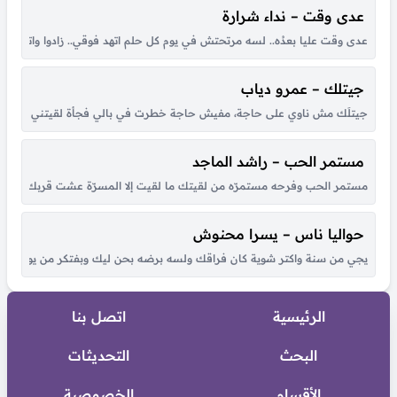
عدى وقت – نداء شرارة
عدى وقت عليا بعدُه.. لسه مرتحتش في يوم كل حلم اتهد فوقي.. زادوا واتكاترو
جيتلك – عمرو دياب
جيتلَك مش ناوي على حاجة، مفيش حاجة خطرت في بالي فجأة لقيتني قدام عيونك
مستمر الحب – راشد الماجد
مستمر الحب وفرحه مستمرّه من لقيتك ما لقيت إلا المسرّة عشت قربك أحلى أي
حواليا ناس – يسرا محنوش
يجي من سنة واكتر شوية كان فراقك ولسه برضه بحن ليك وبفتكر من يوم لقانا 
الرئيسية
اتصل بنا
البحث
التحديثات
الأقسام
الخصوصية