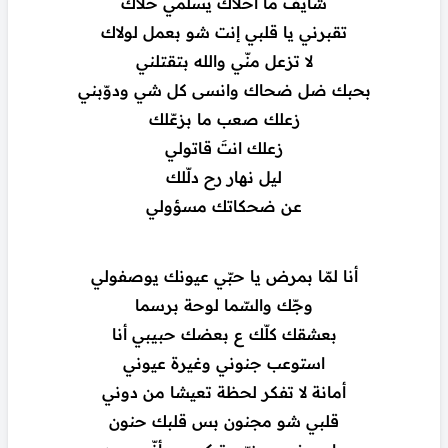
شايف ما أحلاك يسلمي حلاك
تقبرني يا قلبي إنت شو بعمل لولاك
لا تزعل منّي والله بتقتلني
بحبك ضل ضحاك وانسى كل شي ودوّبني
زعلك صعب ما بزعّلك
زعلك انتَ قاتولي
ليل نهار رح دلّلك
عن ضحكاتك مسؤولي
أنا لمّا بمرض يا حبّي عيونك يوصفولي
وجّك والسّما لوحة برسما
بعشقك كلّك ع بعضك حبيبي أنا
استوعب جنوني وغيرة عيوني
أمانة لا تفكر لحظة تعيشا من دوني
قلبي شو مجنون بس قلبك حنون