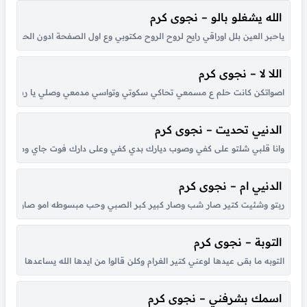
الله يشغلو بالو – نجوى كرم
ياحبر العين بلل اوراقي رايح لروح الروح مكتوبي وع اول الصفحة ادون الحرفين
اللا لا – نجوى كرم
اصواتكن كانت حلم ع مسمعي تحاكي سكوتي وتواسي مدمعي وصلي يا رب ترجع حبابي معي 
الدنيي تحديت – نجوى كرم
وانا قلبي شلتو على كفي وصوب ديارك بدي كفي وعلى دارك فوت جاي ومهما تص
الدنيي ام – نجوى كرم
ربتو وشئيت كتير صار شب وصار كبير كبر الصبي وحب مبسوطه امو صار شب تع
التوبة – نجوى كرم
التوبه ما بقى عيدها لوعني كتير الغرام وكلن قالوا من ايدها الله يساعدها حرام 
اسمك بشرفني – نجوى كرم