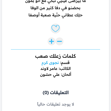
ما بيرضى عينيّي تبكي مع أنّو بمون
بحضنو في دفا كتير من الوفا
حبّك عطاني حنّية صعبة أوصفا
Like lyrics
كلمات زعلك صعب
قسم:
نجوى كرم
الكاتب: عامر لاوند
ألحان: علي حسّون
التعليقات (0)
لا يوجد تعليقات حالياً