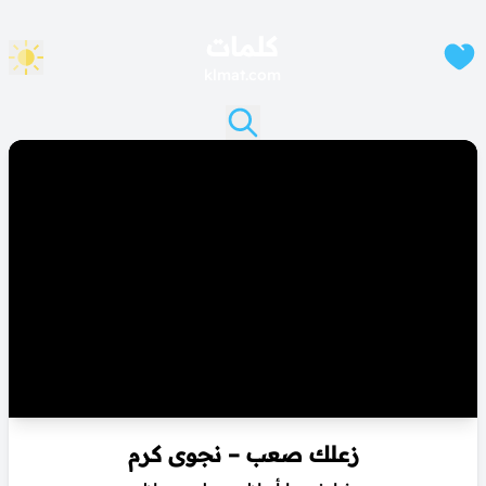
كلمات
klmat.com
زعلك صعب – نجوى كرم