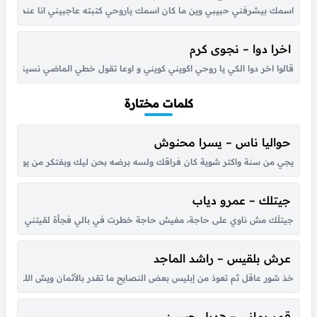
اسمك بيشرفني حبيبي وين ما كان اسمك ياروحي كتبته عاجبيني انا عندك صر
اخرا دوا – نجوى كرم
قالوا اخر دوا الكي يا روحي اكويني كويني و اوعا تقول خطي الماضي نسيني مج
كلمات مختارة
حواليا ناس – يسرا محنوش
يجي من سنة واكتر شوية كان فراقك ولسه برضه بحن ليك وبفتكر من يوم لقانا 
جيتلك – عمرو دياب
جيتلَك مش ناوي على حاجة، مفيش حاجة خطرت في بالي فجأة لقيتني قدام عيونك
عرش بلقيس – راشد الماجد
خذ شور عاقل ثم تعوذ من إبليس بعض النصايح ما تقدر بالأثمان ويش اللي جا
قمر يماني – هديل حسين