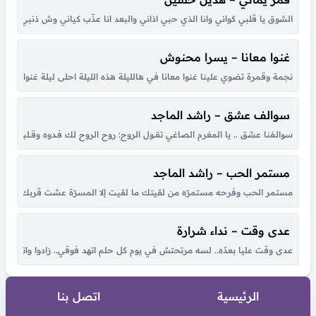
الشوق يا قلبي كواني وانا الذي حبي اذاني والبعد انا عذّب كياني وش ذنبي انا حبي
غنوا معانا – يسرا محنوش
نجمة وقمرة تضوي علينا غنوا معانا في هالليلة هذه الليلة احلى ليلة غنوا معانا ها
سوالف عشق – راشد الماجد
سوالـفنا عشق .. يا المغرم الصاغي تقــول الروح: روح الروح لك فـدوه وقــلبي لـو شكــا مـ
مستمر الحب – راشد الماجد
مستمر الحب وفرحه مستمرّه من لقيتك ما لقيت إلا المسرّة عشت قربك أحلى أي
عدى وقت – نداء شرارة
عدى وقت عليا بعدُه.. لسه مرتحتش في يوم كل حلم اتهد فوقي.. زادوا واتكاترو
الرئيسية
اتصل بنا