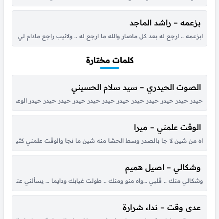
بزعمه – راشد الماجد
ابزعمه .. ارجع له بعد كل ماصار والله ما ارجع له .. ولانيب راجع مادام لي عزه 
كلمات مختارة
الصوت الحيدري – سيد سلام الحسيني
حيدر حيدر حيدر حيدر حيدر حيدر حيدر حيدر حيدر حيدر حيدر حيدر الوعد الصادق
الوقت علمني – ميرا
اه من شين لا جا بالصدر وسط الحشا منه شين ما نجا والوقت علمني كثير بكل هو
وشكالي – اصيل هميم
وشكالي منك .. قلبي …واه منو ومنك .. طولت غيابك ودايما … يسألني عنك .
عدى وقت – نداء شرارة