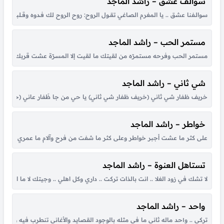
سوالف عشق – راشد الماجد
سوالـفنا عشق .. يا المغرم الصاغي تقــول الروح: روح الروح لك فـدوه وقــلبي لـو شكــا مـ
مستمر الحب – راشد الماجد
مستمر الحب وفرحه مستمرّه من لقيتك ما لقيت إلا المسرّة عشت قربك أحلى أي
شي ثاني – راشد الماجد
خريف ظفار شي ثاني (خريف ظفار شي ثاني) يا حي من جا ظَفار عاني (خريف ظفا
خواطر – راشد الماجد
على كثر ما عشت أجبر خواطر وعلى كثر ما شفت من فرح وآلام ما عمري حسيت ب
تستاهل العنوة – راشد الماجد
لا تشك في زود الغلا .. انت بالذات تركت .. داري وكل اهلي .. وجيتك لا ما ام
واحد – راشد الماجد
تركي .. و١حد ماله ثاني ما في مثله بالوجود القصايد والأغاني تنطرب فيه وتزود افرح .. الفرح انخلق لك يا عسى عمرك طويل مابعدك انسان و قبلك نادرٍ فارق اصيل أنت .. و١حد بالبشر كل طيب الناس فيه وانت مره بالعمر واشهد...