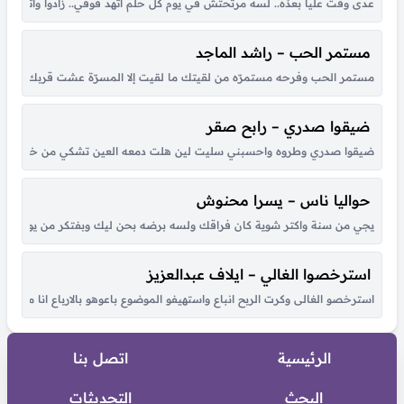
عدى وقت عليا بعدُه.. لسه مرتحتش في يوم كل حلم اتهد فوقي.. زادوا واتكاترو
مستمر الحب – راشد الماجد
مستمر الحب وفرحه مستمرّه من لقيتك ما لقيت إلا المسرّة عشت قربك أحلى أي
ضيقوا صدري – رابح صقر
ضيقوا صدري وطروه واحسبني سليت لين هلت دمعه العين تشكي من خطاه لي حبي
حواليا ناس – يسرا محنوش
يجي من سنة واكتر شوية كان فراقك ولسه برضه بحن ليك وبفتكر من يوم لقانا 
استرخصوا الغالي – ايلاف عبدالعزيز
استرخصو الغالى وكرت الربح انباع واستهيفو الموضوع باعوهو بالارباع انا مالى ب
الرئيسية
اتصل بنا
البحث
التحديثات