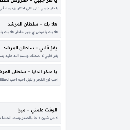
يا طر جيبي – حقروص سلطا
يا طر جيبي على اللي احتار بهدومه في 
هلا بك – سلطان المرشد
هلا بك ياعوض ي جبر خاطر هلا بك ياد
يفز قلبي – سلطان المرشد
يفز قلبي لا لمحتك وبسم الله عليه ي
يا سكر الدنيا – سلطان المر
احب نور الفجر والليل احبه احب لحظات
الوقت علمني – ميرا
اه من شين لا جا بالصدر وسط الحشا من