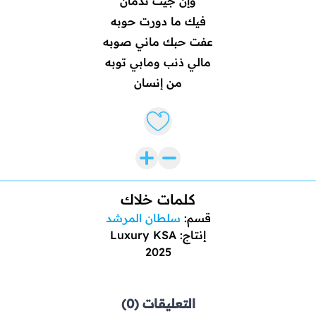
وإن جيت ندمان
فيك ما دورت حوبه
عفت حبك ماني صوبه
مالي ذنب ومابي توبه
من إنسان
Like lyrics
كلمات خلاك
قسم:
سلطان المرشد
إنتاج: Luxury KSA
2025
التعليقات (0)