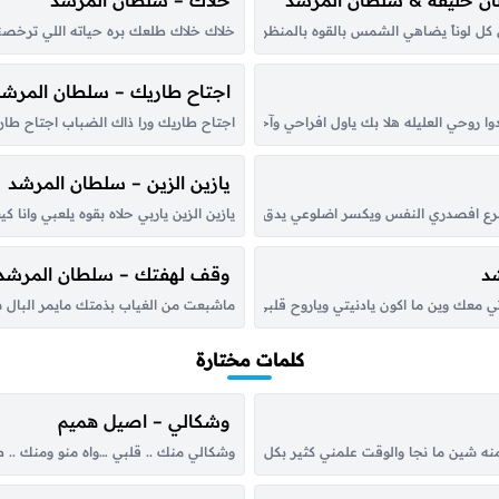
ن خليفة & سلطان المرشد
خلاك – سلطان المرشد
كل لوناً يضاهي الشمس بالقوه بالمنظره كل مايسال عن هدومه يرد صوت المرايه كلها ح
خلاك خلاك طلعك بره حياته اللي ترخصني 
اجتاح طاريك – سلطان المرشد
وا روحي العليله هلا بك ياول افراحي وآخر شقاي وياخلف عمري وحصيله هلا بك قد ما
اجتاح طاريك ورا ذاك الضباب اجتاح طار
يازين الزين – سلطان المرشد
سرع افصدري النفس ويكسر اضلوعي يدق دقه احس الارض تهتز فيه واحس تدري الناس وا
يازين الزين ياربي حلاه بقوه يلعبي وان
شد
وقف لهفتك – سلطان المرشد
ي معك وين ما اكون يادنيتي وياروح قلبي وطبه للدنيا في قربك طعم ثاني ولون ياسك
ماشبعت من الغياب بذمتك مايمر البال 
كلمات مختارة
وشكالي – اصيل هميم
ه شين ما نجا والوقت علمني كثير بكل هونٍ وبسجا أغيد سكن وادي الرشا تعشقه احروف
وشكالي منك .. قلبي …واه منو ومنك ..