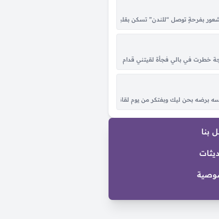
ه مايزعجك لو تشوف الدمع بحداقي حتى ولو عن طريق الكذب جاملته يعني ماقدرت ح
ي شعور بفرحةٍ توصل “للندن” تسكن بقلبك اناظر في سحاب الكون القى النور متجلّ
ش عليه قالي مهما يكون باقيلي..والسؤال طب هو فين إللي قولت أنا مهما افارق.. ضا
طرت في بالي فجأة لقيتني قدام عيونك، أنا بقول نرجع يا غالي وجيتلَك مش ناوي ع
ت سنين العمر وإنتي هناها كل همّي راحتك وأسعى وراها عيني بعدك ما تحب إلا عي
 برضه بحن ليك وبفتكر من يوم لقانا ليوم وداعك واقول لنفسي ياترى هو بقى عامل
 بنا
ديثات
وصية