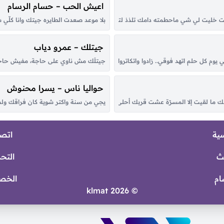
اعيش الحب – حسام الرسام
 خليت لي شي ماحطمته دامك تلذذ لتعذيبي ولاحراقي وش يمنعك والقسى منك تعلمت
بلا موعد صعدت الطايره جيتك وانا كلّ
جيتلك – عمرو دياب
يوم كل حلم اتهد فوقي.. زادوا واتكاتروا الهموم انتهيت من يوم غيابه..شوقي مقدرت
جيتلَك مش ناوي على حاجة، مفيش حاجة خ
حواليا ناس – يسرا محنوش
ما لقيت إلا المسرّة عشت قربك أحلى أيام وليالي شفت عقبك الحياة المستقرّة مرّ
يجي من سنة واكتر شوية كان فراقك ولسه
سية
اتصل
ث
التح
ام
الخص
© 2026 klmat