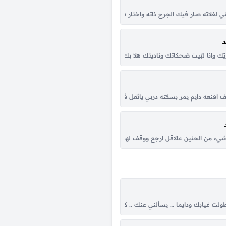
لوه لو كان يدري بزينه وتحفة رسومه ما احتار عند المرايه ولا خرب جوه ياقوم ذاك ال
لغلاته صار فيك الجرح ذاته واختار فرقاك راجع اتداري ل اهانه وإنت تاركني عشانه
فيني مشاعر كثير ان جيت بشرحها قليله شعور الفرحة برجعة مسافر قضى فالغربه اعوا
يّك وانا لبّيت ضحكاتك وناديتك هلا بك يالمحيا السمح ياحيّك هلا بطولك هلا بملحك
تحس بوجوعي ياماخذي مني ومني انا خذ ما تبيه لاقول جيتك جبر ولا جيتك ابطوعي 
ا كيف اقنعه دايم يمر بسكته دربي ياثقل فيه ذابحني ياعطر فيه ساكني وانا كل ما اسئ
ر الدنيا وملح المحبه انتي وغيرك لا ولا ممكن يكون وجهك ملاك عذب سبحان ربه مدر
شيء من الحنين عالاقل ارجع ووقف لهفتك عالاقل وادعني مثل المسلمين قل لي ش 
 الهجا والحب له جرحٍ خطير هو كل كلي يوم جا وله غرامٍ بي نشا و لا بدى بدر...
 طولت غيابك ودايما … يسألني عنك .. كان ناسي احساسو …وحبك رجع احساسو كان 