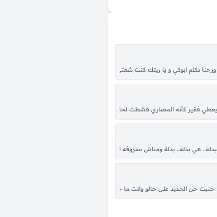
 بصراحة ما عدت اعنيلك شي وانا حاسس بصراحة ما عدت انفع لشي ماشي واضح بصرا
ل ورحنا نكلم ابوكي و يا ريتك كنت شفتي شو قال على كل على كل حال يعني بكل الأحوا
 بهني نفسي فيك خلي كل شي في حيطان شهدا وعالم كيف ما كان شهدا قدما، شهدا 
عم يعطي فقير كأنه المصاري قشطت لحالا عهيدا نتفة وهيدا كتير حلوة دي حلوة دي ح
 عادت الي.. ما عادت الي.. ما عادت الي ومش هم بعد اليوم.. ان بهدلني حدا ومش هم 
لبدلة.. هي بدلة.. بدلة ومناش معروفه التفتي.. التفتي.. التفتي علي وشوفي هالبدلة.
 رجعتي من العشاق وعشقتيني شو عليكي.. يا با شو عليكي.. يا با ي عليكي كل عمرك 
حنيت حن الحديد على حالو وانت ما حنيت لو كنتَ تدري بحالي من زمان أنيت من زمان..