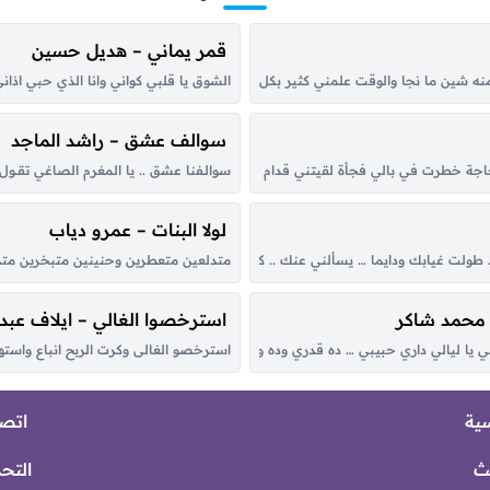
قمر يماني – هديل حسين
ه شين ما نجا والوقت علمني كثير بكل هونٍ وبسجا أغيد سكن وادي الرشا تعشقه احروف
الشوق يا قلبي كواني وانا الذي حبي اذاني
سوالف عشق – راشد الماجد
 خطرت في بالي فجأة لقيتني قدام عيونك، أنا بقول نرجع يا غالي وجيتلَك مش ناوي
سوالـفنا عشق .. يا المغرم الصاغي تقــول الرو
لولا البنات – عمرو دياب
.. طولت غيابك ودايما … يسألني عنك .. كان ناسي احساسو …وحبك رجع احساسو كان
متدلعين متعطرين وحنينين متبخرين متدلعين 
 محمد شاكر
استرخصوا الغالي – ايلاف عبدا
ا ليالي داري حبيبي … ده قدري وده ونصيبي ابو العيون السود … ورد الخد عليه محسود
استرخصو الغالى وكرت الربح انباع واستهي
سية
اتصل
ث
التح