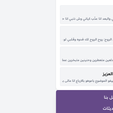
 الهجا والحب له جرحٍ خطير هو كل كلي يوم جا وله غرامٍ بي نشا و لا بدى بدر...
 والبعد انا عذّب كياني وش ذنبي انا حبيت أنا قمر يماني هو نور عيني هو اماني ذكراه تس
 على حاجة، مفيش حاجة خطرت في بالي فجأة لقيتني قدام عيونك، أنا بقول نرجع يا 
ح: روح الروح لك فـدوه وقــلبي لـو شكــا مـن حــبك الطاغي تلــوّم في العَــرَب من حَـضْره وبَ
 فاكر …مبقاش في عشره …ولا فيك ناسو طب خليك جنبو …ما اصلو بيسألني عنك خلين
متعطرين وحنينين متبخرين عملوا الحرير يا ولا، شبه البنات لولا البنات يا ولا لولا البن
لعزيز
 .. عزف القلب برنه عود … ورقصني يا حبيبي لو على الغلب ..كلنا في الهوى غالبانين
فو الموضوع باعوهو بالارباع انا مالى بى الزى ديل ليه ياخ من القله بس كلو من قلبى 
 بنا
ديثات