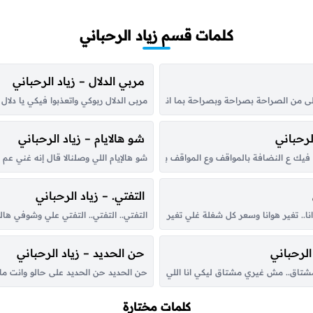
كلمات قسم زياد الرحباني
مربي الدلال – زياد الرحباني
 من الصراحة بصراحة وبصراحة بما انه بصراحة وبما انه ما في أحلى من الصراحة
مربى الدلال ربوكي واتعذبوا فيكي يا دلا
لرحباني
شو هالايام – زياد الرحباني
ك فيك ع النضافة بالمواقف وع المواقف بالسياسة وعلى كل شي اسمو تكتيك بهنيك،
شو هالإيام اللي وصلنالا قال إنه غني 
التفتي. – زياد الرحباني
نا.. تغير هوانا وسعر كل شغلة غلي تغير هوانا وسعر كل شغلة غلي خسة زارعها كنت ما
التفتي.. التفتي.. التفتي علي وشوفي ها
الرحباني
حن الحديد – زياد الرحباني
ي مشتاق.. مش غيري مشتاق ليكي انا اللي عليكي مشتاق.. مش غيري مشتاق ليكي واذا
حن الحديد حن الحديد على حالو وانت ما 
كلمات مختارة