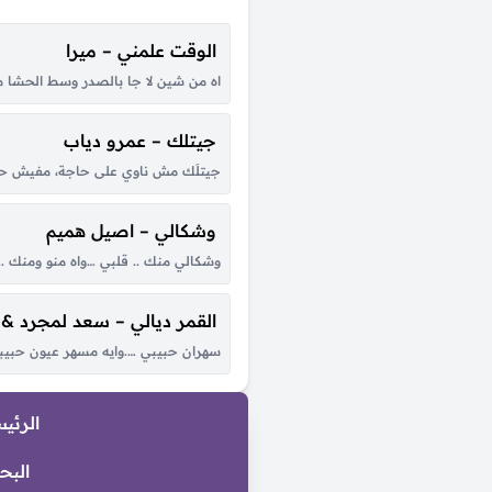
الوقت علمني – ميرا
اه من شين لا جا بالصدر وسط الحشا من
جيتلك – عمرو دياب
جيتلَك مش ناوي على حاجة، مفيش حاجة
وشكالي – اصيل هميم
وشكالي منك .. قلبي …واه منو ومنك 
القمر ديالي – سعد لمجرد &
سهران حبيبي ….وايه مسهر عيون حبيبي ي
الرئي
البح