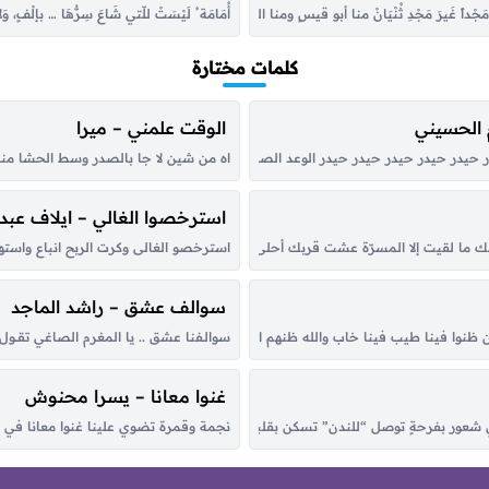
ُ مَجْداً غَيرَ مَجْدِ ثُنْيَانْ منا أبو قيسٍ ومنا الحوطانْ … وَابنُ زُهَيرٍ مُعْلِماً وَالعَمْرَانْ وَالهَيْ
أُمَامَة ُ لَيْسَتْ للّتي شَاعَ سِرُّهَا … بإل
كلمات مختارة
 الحسيني
الوقت علمني – ميرا
حيدر حيدر حيدر حيدر حيدر الوعد الصادق علي المنصور الأولي الصوت الحيدري كبّر ح
اه من شين لا جا بالصدر وسط الحشا منه 
استرخصوا الغالي – ايلاف عبدا
ما لقيت إلا المسرّة عشت قربك أحلى أيام وليالي شفت عقبك الحياة المستقرّة مرّ
استرخصو الغالى وكرت الربح انباع واستهي
سوالف عشق – راشد الماجد
م وإن ظنوا فينا طيب فينا خاب والله ظنهم الطيب مع منهو تردّى ما هو طيب إلا رِدى ام
سوالـفنا عشق .. يا المغرم الصاغي تقــول الرو
غنوا معانا – يسرا محنوش
نجمة وقمرة تضوي علينا غنوا معانا في هالل
لّي شعور بفرحةٍ توصل “للندن” تسكن بقلبك اناظر في سحاب الكون القى النور متج