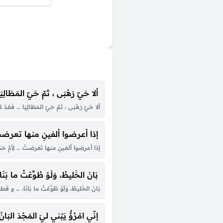
ألا حَيّ رَهْبَى ، ثمّ حَيّ المَطَالِ
ألا حَيّ رَهْبَى ، ثمّ حَيّ المَطَالِيَا … فقدْ
إذا أعرضوا ألفينِ منها تعرضت
إذا أعرضوا ألفينِ منها تعرضتْ … لأِمّ حَكِيمٍ 
بَانَ الخَليطُ، وَلَوْ طُوِّعْتُ ما بَن
بَانَ الخَليطُ، وَلَوْ طُوِّعْتُ ما بَانَا، … و ق
إنّي امْرُؤٌ يَبْني ليَ المَجْدَ البَا