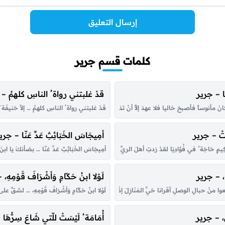
إرسال التعليق
كلمات قسم جرير
يَا – جرير
قدْ غلبتني رواة ُ الناسِ كلهمُ –
 كانَ مأنوساً فأصبحَ خاليا فلا عهدَ إلاَّ أنْ تذكرَ أوْ ترى … ثُماماً حَوَاليْ مَنْصَبِ الخَيمِ بالِيَا
قدْ غلبتني رواة ُ الناسِ كلهمُ … إلاّ حَنيفَة َ تَف
ْ – جرير
أمِيجَاسَ الخَبَائِثِ عَدِّ عَنّا – جري
حَاجَة ٌ في فُؤادِيَا لقدْ زدتِ أهلَ الريَّ عنديَ ملاحة ً … وَحَبّبْتِ، أضْعافاً، إليّ المَوَالِيَا
أمِيجَاسَ الخَبَائِثِ عَدِّ عَنّا … بضأنكَ يا 
َا، – جرير
لَوْلا ابنُ حَكّامِ وَأشْرَافَ قَوْمِهِ
طعوا منْ حبالِ الوصلِ أقرانا حَيِّ المَنَازِلَ إذْ لا نَبْتَغي بَدَلاً … بِالدارِ داراً، وَلا الجِيرَانِ جِي
لَوْلا ابنُ حَكّامِ وَأشْرَافَ قَوْمِهِ، … لشق
نْ، – جرير
أُمَامَة ُ لَيْسَتْ للّتي شَاعَ سِرُّهَ