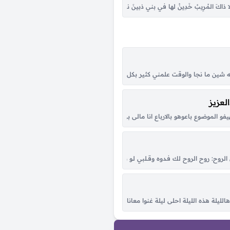
صَانِ وَبَنُو ذي النّيرَانْ، … مَا لحَفيفِ القَصَبَاتِ الجُوفَانْ عُدّوا الفَعَالَ وَزِنُوا بِالمِيزَانْ، … ج
ْفٍ، وَلا ذاكَ المُرِيبُ خَدِينُ لها في بني ذبينَ نبتٌ بمفرعٍ … و في منقزٍ عالي البناءِ كنينُ وَم
يدر حيدر بيّن عزم للمهدي المنتقم واللي كابل علي يخسر إشما تنوي عله الحرب تنها
شين ما نجا والوقت علمني كثير بكل هونٍ وبسجا أغيد سكن وادي الرشا تعشقه احروف ا
لعزيز
ت سنين العمر وإنتي هناها كل همّي راحتك وأسعى وراها عيني بعدك ما تحب إلا عي
فو الموضوع باعوهو بالارباع انا مالى بى الزى ديل ليه ياخ من القله بس كلو من قلبى 
ا يعيبك ولا عل فاضي ترى راح وسُدى قولو لهم كِش سَوْد الله بل وجيه اوجيههم استنقصون
ح: روح الروح لك فـدوه وقــلبي لـو شكــا مـن حــبك الطاغي تلــوّم في العَــرَب من حَـضْره وبَ
يلة هذه الليلة احلى ليلة غنوا معانا هالليلة احلى ليلة هذه الليلة غنوا معانا في هالل
لّي والمح في خدود الشمس وجهك ساطع وربك اعدّ الوقت بس اوصل واشوفك صدق يا خل