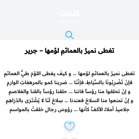
كلمات
klmat.com
تغطى نميرٌ بالعمائمِ لؤمها – جرير
تغطى نميرٌ بالعمائمِ لؤمها ... و كيفَ يغطى اللؤمَ طيُّ العمائمِ
فإنْ تَضْرِبُونَا بالسِّيَاطِ، فإنّنَا ... ضربنا كمو بالمرهفاتِ الوارمِ
و إنْ تحلقوا منا رؤساً فاننا ... حلقنا رؤساً بالقنا والغلاصمِ
و إنْ تمنعوا منا السلاحُ فعندنا ... سِلاحٌ لَنَا لا يُشْتَرَى بالدّرَاهِمِ
جلاميدُ أملاءُ الأكفَّ كأنها ... رؤوسَ رجالٍ خلقتْ بالمواسم
Like lyrics