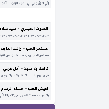
إنّي امْرُؤٌ يَبْني ليَ المَجْدَ البَانْ، … أنْدُب
الصوت الحيدري – سيد سلام
حيدر حيدر حيدر حيدر حيدر حيدر حيدر 
مستمر الحب – راشد الماجد
مستمر الحب وفرحه مستمرّه من لقيتك 
لا اهلا ولا سهلا – أمل غربي
قولوا لهم بالقلب لا اهلا ولا سهلاً به
اعيش الحب – حسام الرسام
بلا موعد صعدت الطايره جيتك وانا ك