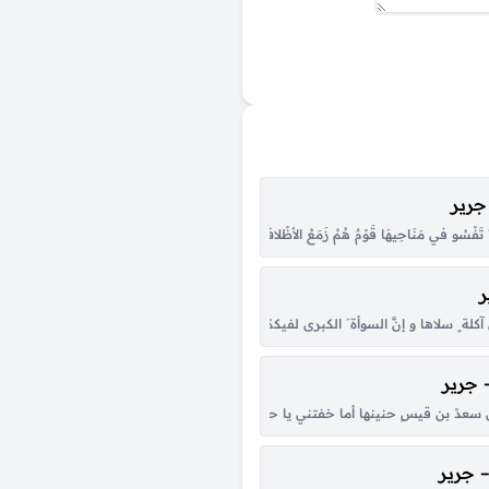
 جرير
 ألا أيّها الوَادي، الذي ضَمّ سَيلُهُ … إلينا نوى ظمياءَ حيتَ واديا إذا ما أرادَ الحيُّ...
ْسُو في مَنَاحِيهَا قَوْمٌ هُمُ زَمَعُ الأظْلافِ، غَيرُهُمُ … أدْنَى لبَكْرٍ إذا عُدّتْ نَوَاصِيهَا تُخْزِ
ر
ابنَ آكلة ٍ سلاها و إنَّ السوأة َ الكبرى لفيكمْ … تشدُّ على مناخركمْ عراها
، – جرير
رَانَا قَدْ كنْتُ في أثَرِ الأظْعانِ ذا طَرَبٍ … مروعاً منْ حذارِ البينِ محزانا يا ربَّ مكتئبٍ لوْ...
َّ على سعدْ بن قيسٍ حنينها أما خفتني يا حنبُ إذْ بتَّ لاعباً … و باتتْ لقاحي ما تجفُّ عيونها فَي
ا – جرير