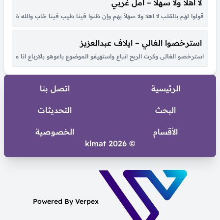
لا اهلا ولا سهلا – أمل غربي
قولوا لهم بالقلب لا اهلا ولا سهلاً بهم وإن ظنوا فينا طيب فينا خاب والله ظنهم
استرخصوا الغالي – ايلاف عبدالعزيز
استرخصو الغالى وكرت الربح انباع واستهيفو الموضوع باعوهو بالارباع انا مالى ب
الرئيسية
اتصل بنا
البحث
التحديثات
الأقسام
الخصوصية
© 2026 klmat
Powered By Verpex