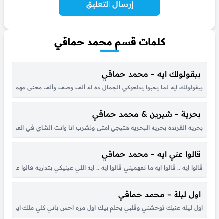
إرسال التعليق
كلمات قسم محمد حماقي
بيقولولك ايه – محمد حماقي
بيقولولك ايه لما يحبوا يدلعوكي الجمال ده له ألف وصف وألف معنى مهما يق
بحرية – شيرين & محمد حماقي
بحريه الڤرنده بحريه البحريه هتيجي امتى ونشرب انا وانت الشاي في العصريه من
قالوا عني ايه – محمد حماقي
اول ليلة – محمد حماقي
اول ليله عنيك توحشني وقلبي يحلم بيك اول مره احس باني كلي ملك ايديك قول