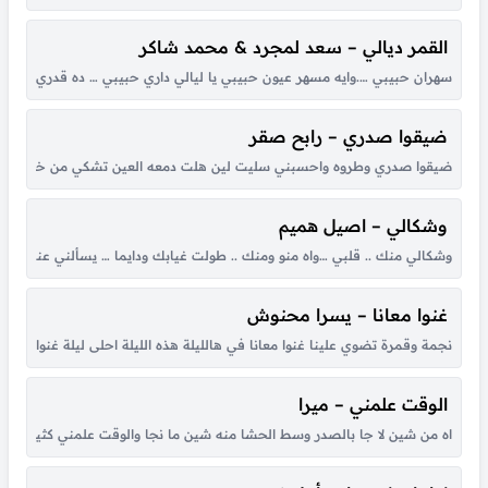
القمر ديالي – سعد لمجرد & محمد شاكر
سهران حبيبي ….وايه مسهر عيون حبيبي يا ليالي داري حبيبي … ده قدري وده ونصي
ضيقوا صدري – رابح صقر
ضيقوا صدري وطروه واحسبني سليت لين هلت دمعه العين تشكي من خطاه لي حبي
وشكالي – اصيل هميم
وشكالي منك .. قلبي …واه منو ومنك .. طولت غيابك ودايما … يسألني عنك .
غنوا معانا – يسرا محنوش
نجمة وقمرة تضوي علينا غنوا معانا في هالليلة هذه الليلة احلى ليلة غنوا معانا ها
الوقت علمني – ميرا
اه من شين لا جا بالصدر وسط الحشا منه شين ما نجا والوقت علمني كثير بكل هو