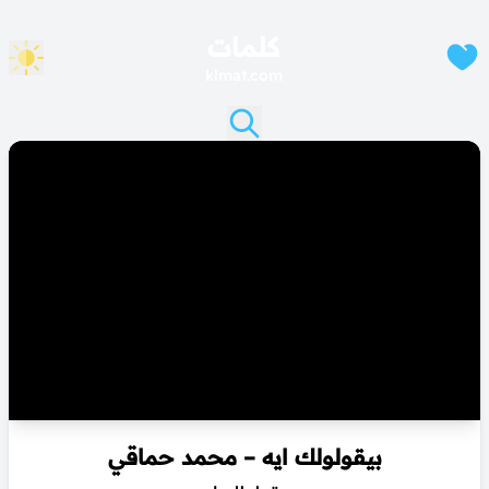
كلمات
klmat.com
بيقولولك ايه – محمد حماقي