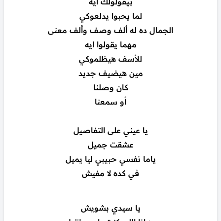
بيقولولك ايه
لما يحبوا يدلعوكي
الجمال ده له ألف وصف وألف معنى
مهما يقولوا ايه
للأسف هيظلموكي
مين هيضيف جديد
كان وصلنا
أو سمعنا
يا عيني على التفاصيل
عشقت جميل
ياما نفسي حبيبي ليا يميل
في كده لا مفيش
يا سيدي بشويش