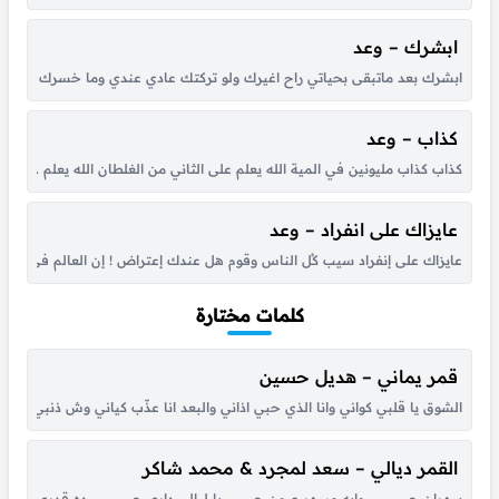
ابشرك – وعد
ابشرك بعد ماتبقى بحياتي راح اغيرك ولو تركتك عادي عندي وما خسرك انت م
كذاب – وعد
كذاب كذاب مليونين في المية الله يعلم على الثاني من الغلطان الله يعلم … من 
عايزاك على انفراد – وعد
عايزاك على إنفراد سيب كُل الناس وقوم هل عندك إعتراض ! إن العالم فى كوم وان
كلمات مختارة
قمر يماني – هديل حسين
الشوق يا قلبي كواني وانا الذي حبي اذاني والبعد انا عذّب كياني وش ذنبي انا حبي
القمر ديالي – سعد لمجرد & محمد شاكر
سهران حبيبي ….وايه مسهر عيون حبيبي يا ليالي داري حبيبي … ده قدري وده ونصي