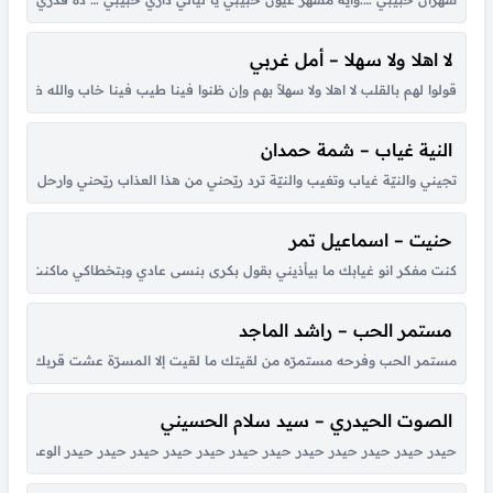
لا اهلا ولا سهلا – أمل غربي
قولوا لهم بالقلب لا اهلا ولا سهلاً بهم وإن ظنوا فينا طيب فينا خاب والله ظنهم
النية غياب – شمة حمدان
تجيني والنيّة غياب وتغيب والنيّة ترد ريّحني من هذا العذاب ريّحني وارحل للأب
حنيت – اسماعيل تمر
كنت مفكر انو غيابك ما بيأذيني بقول بكرى بنسى عادي وبتخطاكي ماكنت عارف ان
مستمر الحب – راشد الماجد
مستمر الحب وفرحه مستمرّه من لقيتك ما لقيت إلا المسرّة عشت قربك أحلى أي
الصوت الحيدري – سيد سلام الحسيني
حيدر حيدر حيدر حيدر حيدر حيدر حيدر حيدر حيدر حيدر حيدر حيدر الوعد الصادق