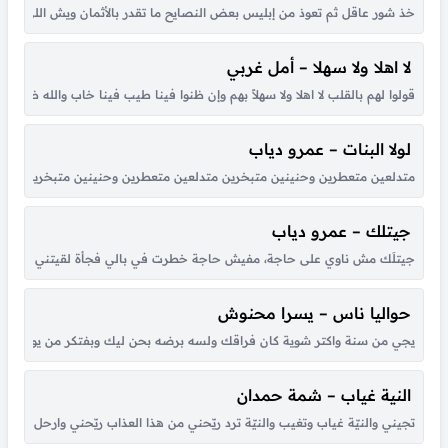
خذ شور عاقل ثم تعوذ من إبليس بعض النصايح ما تقدر بالأثمان ويش اللي جا
لا اهلا ولا سهلا – أمل غربي
قولوا لهم بالقلب لا اهلا ولا سهلاً بهم وإن ظنوا فينا طيب فينا خاب والله ظنهم
لولا البنات – عمرو دياب
متدلعين متعطرين وحنينين متبخرين متدلعين متعطرين وحنينين متبخرين عملوا الحرير ي
جيتلك – عمرو دياب
جيتلَك مش ناوي على حاجة، مفيش حاجة خطرت في بالي فجأة لقيتني قدام عيونك
حواليا ناس – يسرا محنوش
يجي من سنة واكتر شوية كان فراقك ولسه برضه بحن ليك وبفتكر من يوم لقانا 
النية غياب – شمة حمدان
تجيني والنيّة غياب وتغيب والنيّة ترد ريّحني من هذا العذاب ريّحني وارحل للأب