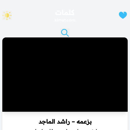
كلمات
klmat.com
بزعمه – راشد الماجد