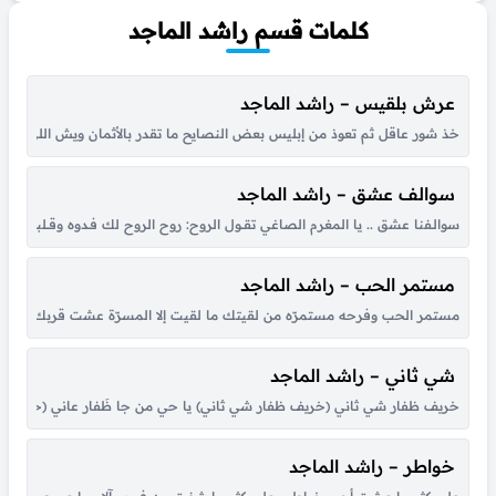
كلمات قسم راشد الماجد
عرش بلقيس – راشد الماجد
خذ شور عاقل ثم تعوذ من إبليس بعض النصايح ما تقدر بالأثمان ويش اللي جا
سوالف عشق – راشد الماجد
سوالـفنا عشق .. يا المغرم الصاغي تقــول الروح: روح الروح لك فـدوه وقــلبي لـو شكــا مـ
مستمر الحب – راشد الماجد
مستمر الحب وفرحه مستمرّه من لقيتك ما لقيت إلا المسرّة عشت قربك أحلى أي
شي ثاني – راشد الماجد
خريف ظفار شي ثاني (خريف ظفار شي ثاني) يا حي من جا ظَفار عاني (خريف ظفا
خواطر – راشد الماجد