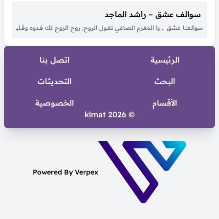
سوالف عشق – راشد الماجد
سوالـفنا عشق .. يا المغرم الصاغي تقــول الروح: روح الروح لك فـدوه وقــلبي لـو شكــا مـ
الرئيسية
اتصل بنا
البحث
التحديثات
الأقسام
الخصوصية
© 2026 klmat
Powered By Verpex