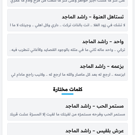
على كثر ما عشت أجبر خواطر وعلى كثر ما شفت من فرح وآلام ما عمري حسيت ب
تستاهل العنوة – راشد الماجد
لا تشك في زود الغلا .. انت بالذات تركت .. داري وكل اهلي .. وجيتك لا ما ام
واحد – راشد الماجد
تركي .. و١حد ماله ثاني ما في مثله بالوجود القصايد والأغاني تنطرب فيه وتزود افرح .. الفرح انخلق لك يا عسى عمرك طويل مابعدك انسان و قبلك نادرٍ فارق اصيل أنت .. و١حد بالبشر كل طيب الناس فيه وانت مره بالعمر واشهد...
بزعمه – راشد الماجد
ابزعمه .. ارجع له بعد كل ماصار والله ما ارجع له .. ولانيب راجع مادام لي عزه 
كلمات مختارة
مستمر الحب – راشد الماجد
مستمر الحب وفرحه مستمرّه من لقيتك ما لقيت إلا المسرّة عشت قربك أحلى أي
عرش بلقيس – راشد الماجد