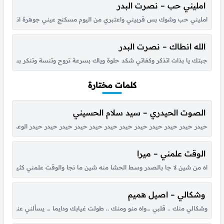
امليني حب – نصرت البدر
امليني حب وشوك بس قربيني واعتبري من اليوم مسكنج عيني جوهرة انت بالقلب 
الله انطاك – نصرت البدر
جبتك يا بذات اتذكر وكفاتي شكد حلوة وياك بسرعة تروح وتنسة وتنكر بس شوية
كلمات مختارة
الصوت الحيدري – سيد سلام الحسيني
حيدر حيدر حيدر حيدر حيدر حيدر حيدر حيدر حيدر حيدر حيدر حيدر الوعد الصادق
الوقت علمني – ميرا
اه من شين لا جا بالصدر وسط الحشا منه شين ما نجا والوقت علمني كثير بكل هو
وشكالي – اصيل هميم
وشكالي منك .. قلبي …واه منو ومنك .. طولت غيابك ودايما … يسألني عنك .