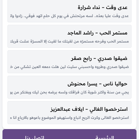
عدى وقت – نداء شرارة
عدى وقت عليا بعدُه.. لسه مرتحتش في يوم كل حلم اتهد فوقي.. زادوا واتكاترو
مستمر الحب – راشد الماجد
مستمر الحب وفرحه مستمرّه من لقيتك ما لقيت إلا المسرّة عشت قربك أحلى أي
ضيقوا صدري – رابح صقر
ضيقوا صدري وطروه واحسبني سليت لين هلت دمعه العين تشكي من خطاه لي حبي
حواليا ناس – يسرا محنوش
يجي من سنة واكتر شوية كان فراقك ولسه برضه بحن ليك وبفتكر من يوم لقانا 
استرخصوا الغالي – ايلاف عبدالعزيز
استرخصو الغالى وكرت الربح انباع واستهيفو الموضوع باعوهو بالارباع انا مالى ب
الرئيسية
اتصل بنا