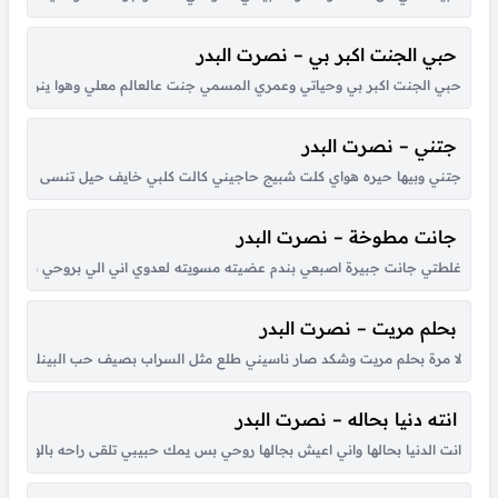
حبي الجنت اكبر بي – نصرت البدر
حبي الجنت اكبر بي وحياتي وعمري المسمي جنت عالعالم معلي وهوا ينزل براس
جتني – نصرت البدر
جتني وبيها حيره هواي كلت شبيج حاجيني كالت كلبي خايف حيل تنسى البينك وب
جانت مطوخة – نصرت البدر
غلطتي جانت جبيرة اصبعي بندم عضيته مسويته لعدوي اني الي بروحي سويته با
بحلم مريت – نصرت البدر
لا مرة بحلم مريت وشكد صار ناسيني طلع مثل السراب بصيف حب البينك وبيني 
انته دنيا بحاله – نصرت البدر
انت الدنيا بحالها واني اعيش بجالها روحي بس يمك حبيبي تلقى راحه بالها انت 