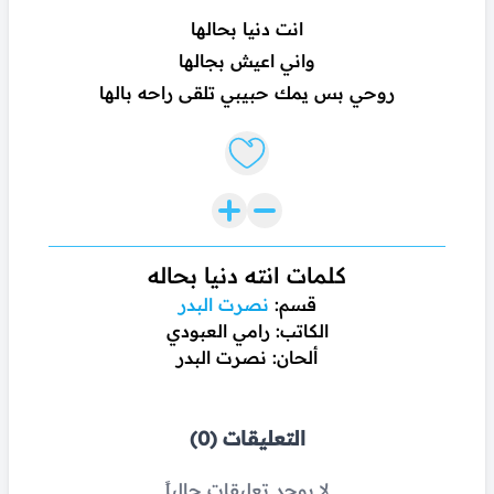
انت دنيا بحالها
واني اعيش بجالها
روحي بس يمك حبيبي تلقى راحه بالها
Like lyrics
كلمات انته دنيا بحاله
قسم:
نصرت البدر
الكاتب: رامي العبودي
ألحان: نصرت البدر
التعليقات (0)
لا يوجد تعليقات حالياً