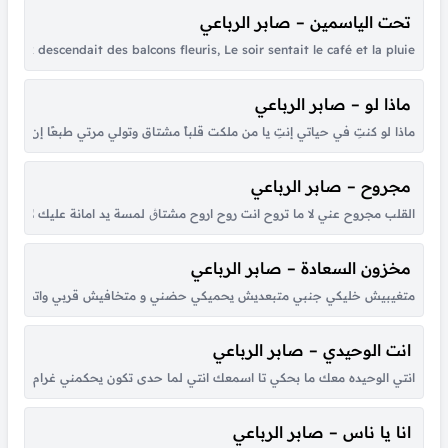
تحت الياسمين – صابر الرباعي
e, Ta voix descendait des balcons fleuris, Le soir sentait le café et la pluie
ماذا لو – صابر الرباعي
ماذا لو كنتِ في حياتي إنتِ يا من ملكت قلباً مشتاق وتولي مرتي طبعًا إن شِئت 
مجروح – صابر الرباعي
القلب مجروح عني لا ما تروح انت روح اروح مشتاڨ لمسة يد امانة عليك لا تطو
مخزون السعادة – صابر الرباعي
متغيبيش خليكي جنبي متبعديش يحميكي حضني و متخافيش قربي واتحامي فيا 
انت الوحيدي – صابر الرباعي
انتي الوحيده معك ما بحكي تا اسمعك انتي لما حدى تكون يحكمني غرام جنون 
انا يا ناس – صابر الرباعي