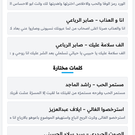
الورد رمز الوفا والحب والاخلاص اخترتها واهديتها لك وانت ابو الاحساس المف
انا و العذاب – صابر الرباعي
انا والعذاب صرنا اغلى اصحاب من لما عيونك نسيونى وصاروا عني بعاد كل شي ح
الف سلامة عليك – صابر الرباعي
الف سلامة عليك يا حبيبي يا حياتي تسلملي بعد الشر عليك انا روحي و عمري فد
كلمات مختارة
مستمر الحب – راشد الماجد
مستمر الحب وفرحه مستمرّه من لقيتك ما لقيت إلا المسرّة عشت قربك أحلى أي
استرخصوا الغالي – ايلاف عبدالعزيز
استرخصو الغالى وكرت الربح انباع واستهيفو الموضوع باعوهو بالارباع انا مالى ب
الصوت الحيدري – سيد سلام الحسيني