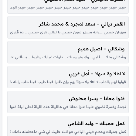
حيدر حيدر حيدر حيدر حيدر حيدر حيدر حيدر حيدر حيدر حيدر حيدر الوعد الصادق
القمر ديالي – سعد لمجرد & محمد شاكر
سهران حبيبي ….وايه مسهر عيون حبيبي يا ليالي داري حبيبي … ده قدري وده ونصي
وشكالي – اصيل هميم
وشكالي منك .. قلبي …واه منو ومنك .. طولت غيابك ودايما … يسألني عنك .
لا اهلا ولا سهلا – أمل غربي
قولوا لهم بالقلب لا اهلا ولا سهلاً بهم وإن ظنوا فينا طيب فينا خاب والله ظنهم
غنوا معانا – يسرا محنوش
نجمة وقمرة تضوي علينا غنوا معانا في هالليلة هذه الليلة احلى ليلة غنوا معانا ها
كمل جميلك – وليد الشامي
كمل جميلك وحطم فيني الباقي هو انت خليت لي شي ماحطمته دامك تلذذ لتعذي