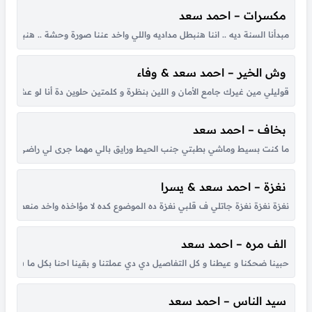
مكسرات – احمد سعد
مبدأنا السنة ديه .. اننا هنبطل مداديه واللي واخد عننا صورة وحشة .. هنبعت له 
وش الخير – احمد سعد & وفاء
قوليلي مين غيرك جامع الأمان و اللين بنظرة و كلمتين حلوين دة أنا لو عشت ال
بخاف – احمد سعد
ما كنت بسيط وماشي بطبتي جنب الحيط ورايق بالي مهما جرى لي راضي بحال
نغزة – احمد سعد & يسرا
نغزة نغزة نغزة جاتلي ف قلبي نغزة ده الموضوع كده لا مؤاخذه واخد منعطف خ
الف مره – احمد سعد
حبينا ضحكنا و عيطنا و كل التفاصيل دي دي عملتنا و بقينا احنا بكل ما فينا حلون
سيد الناس – احمد سعد