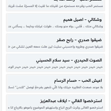
مستمر الحب وفرحه مستمرّه من لقيتك ما لقيت إلا المسرّة عشت قربك أحلى أي
وشكالي – اصيل هميم
وشكالي منك .. قلبي …واه منو ومنك .. طولت غيابك ودايما … يسألني عنك .
ضيقوا صدري – رابح صقر
ضيقوا صدري وطروه واحسبني سليت لين هلت دمعه العين تشكي من خطاه لي حبي
الصوت الحيدري – سيد سلام الحسيني
حيدر حيدر حيدر حيدر حيدر حيدر حيدر حيدر حيدر حيدر حيدر حيدر الوعد الصادق
اعيش الحب – حسام الرسام
بلا موعد صعدت الطايره جيتك وانا كلّي شعور بفرحةٍ توصل “للندن” تسكن بق
استرخصوا الغالي – ايلاف عبدالعزيز
استرخصو الغالى وكرت الربح انباع واستهيفو الموضوع باعوهو بالارباع انا مالى ب