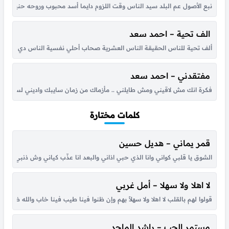
نبع الأصول عم البلد سيد الناس وقت اللزوم دايما أسد محبوب وروحه حنينه 
الف تحية – احمد سعد
ألف تحية للناس الحقيقة الناس العشرية صحاب أحلي نفسية الناس دي بالذات
مفتقدني – احمد سعد
فكرة انك مش لاقيني ومش طايلني .. مأزماك من زمان سايبك واديني لسه بردو .
كلمات مختارة
قمر يماني – هديل حسين
الشوق يا قلبي كواني وانا الذي حبي اذاني والبعد انا عذّب كياني وش ذنبي انا حبي
لا اهلا ولا سهلا – أمل غربي
قولوا لهم بالقلب لا اهلا ولا سهلاً بهم وإن ظنوا فينا طيب فينا خاب والله ظنهم
مستمر الحب – راشد الماجد