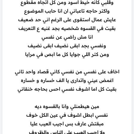
وقلبي كانه خيط اسود ومن كل اتجاه مقطوع
واكتر حاجه تاعباني ان انا حابب الموضوع
عايش عمال استقوى على الرغم اني حد ضعيف
بقيت في القسوه شخصيه بجد غنيه ع التعريف
انا مش راضي عن نفسي
ونفسي بجد ابقى نضيف ابقى نضيف
ومن كتر اللي جوايا كل ما ابص في مرايا
اخاف على نفسي من نفسي كاني قصاد واحد تاني
اغمض عيني واتدارى يا الف خساره و خساره
بقيت كل اما اشوف نفسي احس بحاجه خنقاني
مين هيطمنلي وانا بالقسوه ديه
نفسي ابطل اشوف في عين الكل خوف
مبقتش عارف بس اجيب العيب عليا
ولا اجيب العيب على الناس والظروف