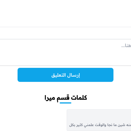
إرسال التعليق
كلمات قسم ميرا
ه شين ما نجا والوقت علمني كثير بكل هونٍ وبسجا أغيد سكن وادي الرشا تعشقه احروف