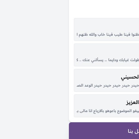
تسهرني ليالي ما انساه انا لا سامحه الله زماني للبعد والفرقة رماني والوقت دايم هو ان
وإن ظنوا فينا طيب فينا خاب والله ظنهم الطيب مع منهو تردّى ما هو طيب إلا رِدى اما 
ت سنين العمر وإنتي هناها كل همّي راحتك وأسعى وراها عيني بعدك ما تحب إلا عي
 طولت غيابك ودايما … يسألني عنك .. كان ناسي احساسو …وحبك رجع احساسو كان 
الحسيني
ه يلقيني قفاه هم نهوني عن غرامه وانا اللي مانتهيت ويش اسوي يوم عيني تعيمت
در حيدر حيدر حيدر حيدر الوعد الصادق علي المنصور الأولي الصوت الحيدري كبّر حيد
لعزيز
لّي والمح في خدود الشمس وجهك ساطع وربك اعدّ الوقت بس اوصل واشوفك صدق يا خل
فو الموضوع باعوهو بالارباع انا مالى بى الزى ديل ليه ياخ من القله بس كلو من قلبى 
 بنا