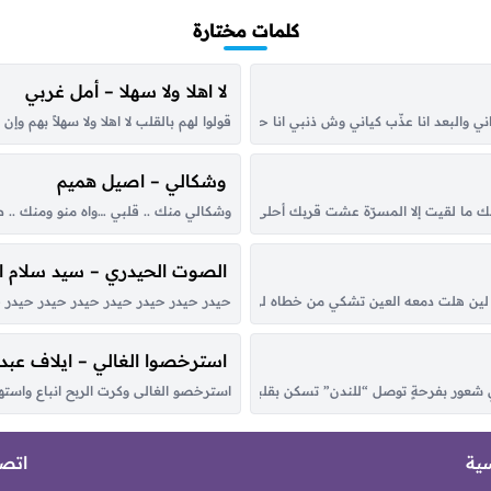
كلمات مختارة
لا اهلا ولا سهلا – أمل غربي
ي والبعد انا عذّب كياني وش ذنبي انا حبيت أنا قمر يماني هو نور عيني هو اماني ذكراه 
قولوا لهم بالقلب لا اهلا ولا سهلاً بهم 
وشكالي – اصيل هميم
ما لقيت إلا المسرّة عشت قربك أحلى أيام وليالي شفت عقبك الحياة المستقرّة مرّ
وشكالي منك .. قلبي …واه منو ومنك ..
الصوت الحيدري – سيد سلام 
 هلت دمعه العين تشكي من خطاه لي حبيب كل مابعدت عن عينه حليت وكل ماقربت من
حيدر حيدر حيدر حيدر حيدر حيدر حيدر حي
استرخصوا الغالي – ايلاف عبدا
لّي شعور بفرحةٍ توصل “للندن” تسكن بقلبك اناظر في سحاب الكون القى النور متج
استرخصو الغالى وكرت الربح انباع واستهي
سية
اتصل