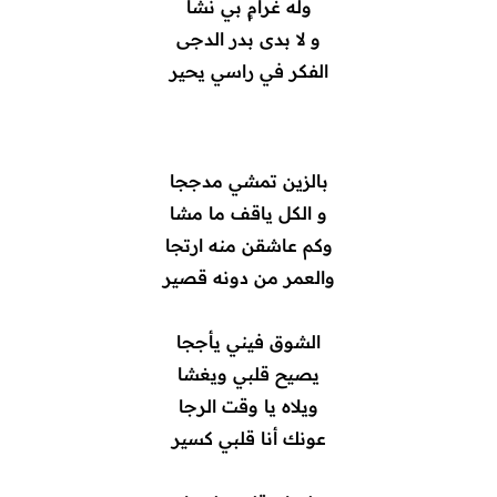
وله غرامٍ بي نشا
و لا بدى بدر الدجى
الفكر في راسي يحير
بالزين تمشي مدججا
و الكل ياقف ما مشا
وكم عاشقن منه ارتجا
والعمر من دونه قصير
الشوق فيني يأججا
يصيح قلبي ويغشا
ويلاه يا وقت الرجا
عونك أنا قلبي كسير