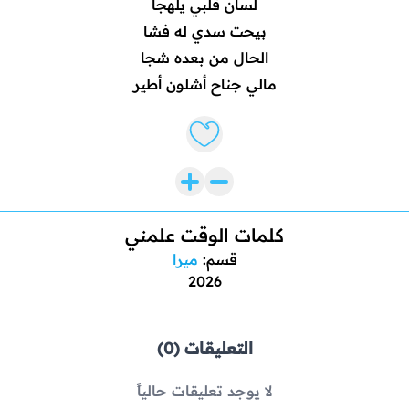
لسان قلبي يلهجا
بيحت سدي له فشا
الحال من بعده شجا
مالي جناح أشلون أطير
Like lyrics
كلمات الوقت علمني
قسم:
ميرا
2026
التعليقات (0)
لا يوجد تعليقات حالياً