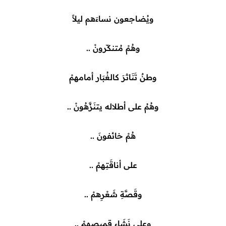
ويُضاجعون نساءَهم ليلاً
وهُمْ مُتنكّرونْ ..
وطنٌ تَنَاثرَ كالغُبَار أمامهمْ
وهُمُ على أطلاله يتنَزَّهُونْ ..
هُمْ خائفونَ ..
على أناقَتِهمْ ..
وقَصَّةِ شَعْرِهمْ ..
وعلى نَشَاءِ قميصهِمْ ..