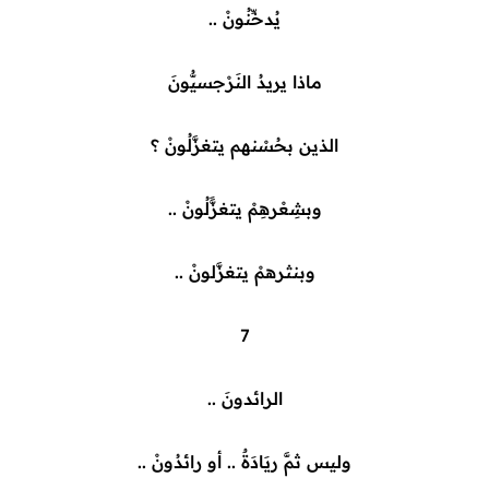
يُدخِّنُونْ ..
ماذا يريدُ النَرْجسيُّونَ
الذين بحُسْنهم يتغزَّلُونْ ؟
وبشِعْرهِمْ يتغزًّلُونْ ..
وبنثرهمْ يتغزَّلونْ ..
7
الرائدونَ ..
وليس ثمَّ ريَادَةٌ .. أو رائدُونْ ..