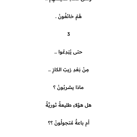
هُمْ خائفُونْ .
3
حتى يُبْدِعُوا ..
مِنْ بَعْدِ زيتِ الكازِ ..
ماذا يشربُونْ ؟
هل هؤلاءِ طليعةٌ ثوريَّةٌ
أم باعةٌ مُتجولُونْ ؟؟