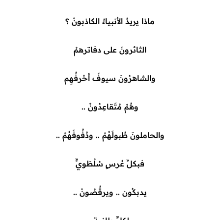
ماذا يريدُ الأنبياءُ الكاذبونْ ؟
الثائرونَ على دفاترهمْ
والشاهرُونَ سيوفَ أحْرفُهِم
وهُمْ مُتَقاعِدُونْ ..
والحاملونَ طُبولَهُمْ .. ودُفُوفَهُمْ ..
فبكلِّ عُرسٍ سُلْطَويٍّ
يدبكُون .. ويرقُصُونْ ..