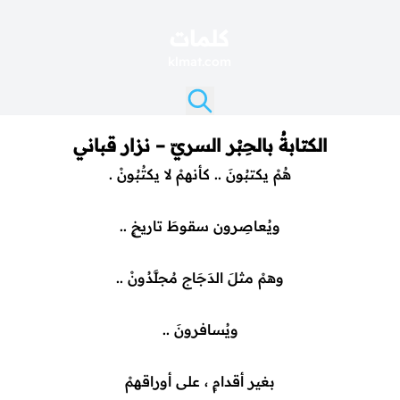
كلمات
klmat.com
الكتابةُ بالحِبْر السريّ – نزار قباني
هُمْ يكتبُونَ .. كأنهمْ لا يكتُبُونْ .
ويُعاصِرون سقوطَ تاريخٍ ..
وهمْ مثلَ الدَجَاج مُجلَّدُونْ ..
ويُسافرونَ ..
بغير أقدامٍ ، على أوراقهمْ