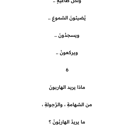
ولكلِّ طاغيةٍ ..
يُضيئونَ الشموعَ ..
ويسجدُونَ ..
ويركعونْ ..
6
ماذا يريد الهاربونَ
من الشهامةِ ، والرُجولةِ ،
ما يريدُ الهاربُونْ ؟