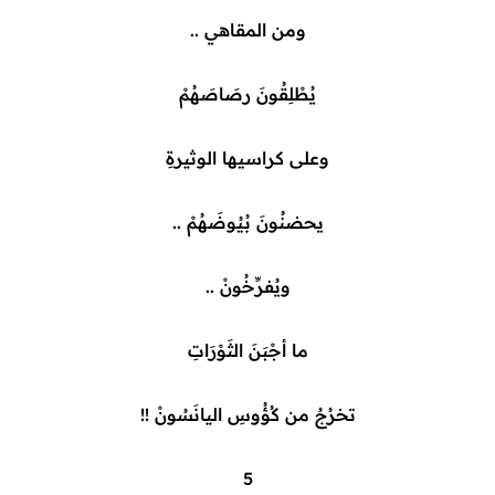
ومن المقاهي ..
يُطْلِقُونَ رصَاصَهُمْ
وعلى كراسيها الوثيرةِ
يحضنُونَ بُيُوضَهُمْ ..
ويُفرِّخُونْ ..
ما أجْبَنَ الثَوْرَاتِ
تخرُجُ من كُؤُوسِ اليانَسُونْ !!
5