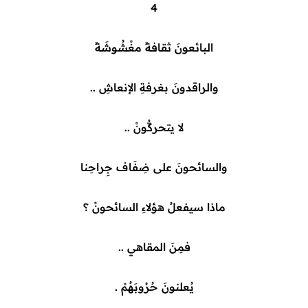
4
البائعونَ ثقافةً مغْشُوشَةً
والراقدونَ بغرفةِ الإنعاشِ ..
لا يتحركُّونْ ..
والسائحونَ على ضِفَاف جِراحِنا
ماذا سيفعلُ هؤلاءِ السائحونْ ؟
فمِنَ المقاهي ..
يُعلنونَ حُرُوبَهُمْ .