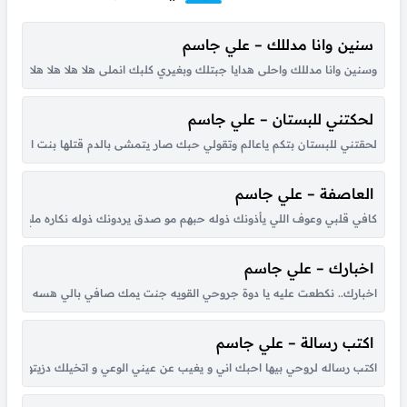
سنين وانا مدللك – علي جاسم
وسنين وانا مدللك واحلى هدايا جبتلك وبغيري كلبك انملى هلا هلا هلا هلا اي ربيت
لحكتني للبستان – علي جاسم
لحقتني للبستان بتكم ياعالم وتقولي حبك صار يتمشى بالدم قتلها بنت الناس مع
العاصفة – علي جاسم
كافي قلبي وعوف اللي يأذونك ذوله حبهم مو صدق يردونك ذوله نكاره ملح خبر
اخبارك – علي جاسم
اخبارك.. نكطعت عليه يا دوة جروحي القويه جنت يمك صافي بالي هسه حال الضي
اكتب رسالة – علي جاسم
اكتب رساله لروحي بيها احبك اني و يغيب عن عيني الوعي و اتخيلك دزيتها واص