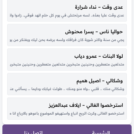
عدى وقت – نداء شرارة
عدى وقت عليا بعدُه.. لسه مرتحتش في يوم كل حلم اتهد فوقي.. زادوا واتكاترو
حواليا ناس – يسرا محنوش
يجي من سنة واكتر شوية كان فراقك ولسه برضه بحن ليك وبفتكر من يوم لقانا 
لولا البنات – عمرو دياب
متدلعين متعطرين وحنينين متبخرين متدلعين متعطرين وحنينين متبخرين عملوا الحرير ي
وشكالي – اصيل هميم
وشكالي منك .. قلبي …واه منو ومنك .. طولت غيابك ودايما … يسألني عنك .
استرخصوا الغالي – ايلاف عبدالعزيز
استرخصو الغالى وكرت الربح انباع واستهيفو الموضوع باعوهو بالارباع انا مالى ب
الرئيسية
اتصل بنا