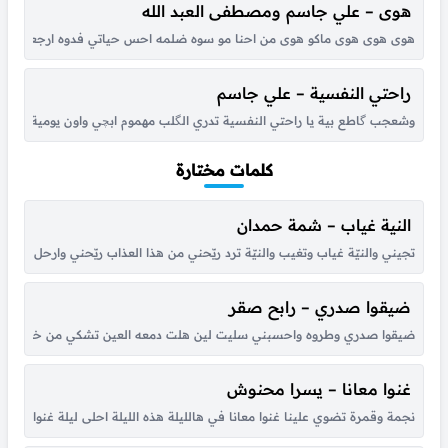
هوى – علي جاسم ومصطفى العبد الله
هوى هوى هوى ماكو هوى من احنا مو سوه ضلمه احس حياتي فدوه ارجعلي يا ضوه
راحتي النفسية – علي جاسم
وشعجب گاطع بية يا راحتي النفسية تدري الگلب مهموم ابچي واون يومية هم
كلمات مختارة
النية غياب – شمة حمدان
تجيني والنيّة غياب وتغيب والنيّة ترد ريّحني من هذا العذاب ريّحني وارحل للأب
ضيقوا صدري – رابح صقر
ضيقوا صدري وطروه واحسبني سليت لين هلت دمعه العين تشكي من خطاه لي حبي
غنوا معانا – يسرا محنوش
نجمة وقمرة تضوي علينا غنوا معانا في هالليلة هذه الليلة احلى ليلة غنوا معانا ها