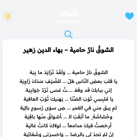
كلمات
klmat.com
الشوقُ نارٌ حاميهْ – بهاء الدين زهير
الشوقُ نارٌ حاميهْ ... وَلَقَدْ تَزَايَدَ ما بِيَهْ
يا قلبَ بعضِ النّاسِ هَلْ ... للضّيْفِ عندَكَ زَاوِيَهْ
إني ببابكَ قد وقفـ ... ـتُ عَسَى تَرُدّ جَوَابِيَهْ
يا مُلبِسِي ثَوْبَ الضَّنَا ... يَهنيكَ ثَوْبُ العافيَهْ
لم يبقَ مني في القميـ ... ـصِ سوَى رُسومٍ بالِيَهْ
وحُشاشَة ٍ ما أبْقَتِ الـ ... ـأشواقُ منْها باقِيَهْ
أرخصتُ فيكَ مدامعاً ... لولاكَ كانتْ غاليهْ
إنْ لمْ تجدْ لي بالرضا ... وَاحَسرَتي وَشَقائِيَهْ