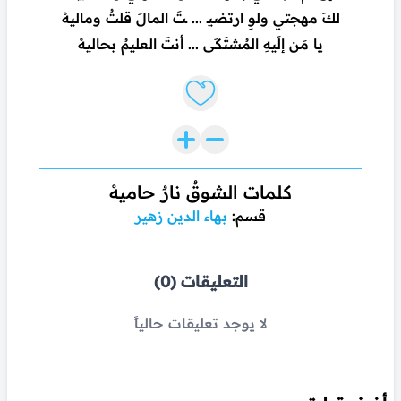
لكَ مهجتي ولوِ ارتضيـ ... ـتَ المالَ قلتُ وماليهْ
يا مَن إلَيهِ المُشتَكَى ... أنتَ العليمُ بحاليهْ
Like lyrics
كلمات الشوقُ نارٌ حاميهْ
قسم:
بهاء الدين زهير
التعليقات (0)
لا يوجد تعليقات حالياً