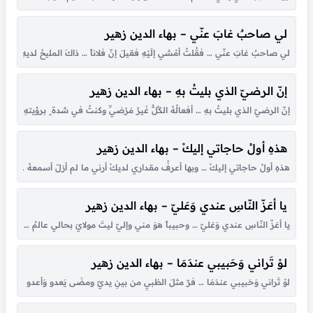
لي صاحبٌ غابَ عنّي – بهاء الدين زهير
لي صاحبٌ غابَ عنّي … فقُلتُ أمْشي إلَيْهِ فقيلَ إنّ فلاناً … ذاكَ المليحُ لديهِ فما قطعت
إنّ الرضيّ الذي بليتُ بهِ – بهاء الدين زهير
إنّ الرضيّ الذي بليتُ بهِ … أفعالُهُ الكُلُّ غَيرُ مَرْضيِّ وكنتُ في شدة ٍ برؤيتهِ … كمس
هذهِ أولُ حاجاتي إليكْ – بهاء الدين زهير
هذهِ أولُ حاجاتي إليكْ … وبها أعرفُ مقداري لديكْ أرني ما لم أزلْ أسمعهُ … من أيادٍ رُوِي
يا أعَزّ النّاسِ عندي وَعَليّ – بهاء الدين زهير
يا أعَزّ النّاسِ عندي وَعَليّ … وحبيباً هوَ مني وإليّ ليتَ مولايَ بحالي عالمٌ … وبما ع
لوْ تَراني وَحَبيبي عندَمَا – بهاء الدين زهير
لوْ تَراني وَحَبيبي عندَمَا … فرّ مثلَ الظبيِ من بينِ يديّ ومضَى يَعدو وَأعدو خَلْفَهُ …