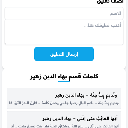
أضف تعليق
إرسال التعليق
كلمات قسم بهاء الدين زهير
وَنَديمٍ بِتُّ مِنْهُ – بهاء الدين زهير
وَنَديمٍ بِتُّ مِنْهُ … ناعمَ البالِ رضيا جاءني يحملُ كأساً … قارَنَ البَدرُ الثُّرَيّا قالَ خُ
أيّها الغائِبُ عني إنّني – بهاء الدين زهير
أيّها الغائِبُ عني إنّني … علمَ اللهُ لمشتاقٌ إليكْ فإذا هبّ نسيمٌ طيبٌ … أنا ذاكَ 