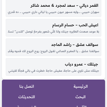
القمر ديالي – سعد لمجرد & محمد شاكر
سهران حبيبي ….وايه مسهر عيون حبيبي يا ليالي داري حبيبي … ده قدري وده ونصي
اعيش الحب – حسام الرسام
بلا موعد صعدت الطايره جيتك وانا كلّي شعور بفرحةٍ توصل “للندن” تسكن بق
سوالف عشق – راشد الماجد
سوالـفنا عشق .. يا المغرم الصاغي تقــول الروح: روح الروح لك فـدوه وقــلبي لـو شكــا مـ
جيتلك – عمرو دياب
جيتلَك مش ناوي على حاجة، مفيش حاجة خطرت في بالي فجأة لقيتني قدام عيونك
الرئيسية
اتصل بنا
البحث
التحديثات