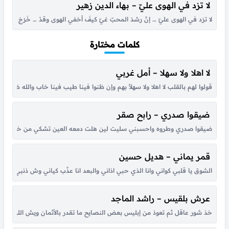
لا تزد في الهوى عليّ – بهاء الدين زهير
لا تزد في الهوى عليّ … إنّ رشدَ المحبّ غيّ كيفَ أخفي الهوى وقدْ … خَرَجَ الأمرُ مِنْ
كلمات مختارة
لا اهلا ولا سهلا – أمل غربي
قولوا لهم بالقلب لا اهلا ولا سهلاً بهم وإن ظنوا فينا طيب فينا خاب والله ظنهم
ضيقوا صدري – رابح صقر
ضيقوا صدري وطروه واحسبني سليت لين هلت دمعه العين تشكي من خطاه لي حبي
قمر يماني – هديل حسين
الشوق يا قلبي كواني وانا الذي حبي اذاني والبعد انا عذّب كياني وش ذنبي انا حبي
عرش بلقيس – راشد الماجد
خذ شور عاقل ثم تعوذ من إبليس بعض النصايح ما تقدر بالأثمان ويش اللي جا