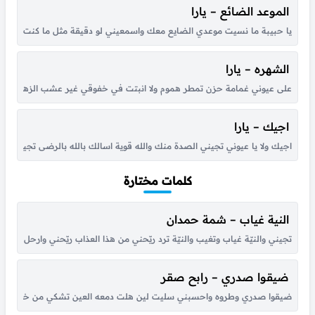
الموعد الضائع – يارا
يا حبيبة ما نسيت موعدي الضايع معك واسمعيني لو دقيقة مثل ما كنت اسمع
الشهره – يارا
على عيوني غمامة حزن تمطر هموم ولا انبتت في خفوقي غير عشب الزهر والحال ه
اجيك – يارا
اجيك ولا يا عيوني تجيني الصدة منك والله قوية اسالك بالله بالرضى تجيني
كلمات مختارة
النية غياب – شمة حمدان
تجيني والنيّة غياب وتغيب والنيّة ترد ريّحني من هذا العذاب ريّحني وارحل للأب
ضيقوا صدري – رابح صقر
ضيقوا صدري وطروه واحسبني سليت لين هلت دمعه العين تشكي من خطاه لي حبي