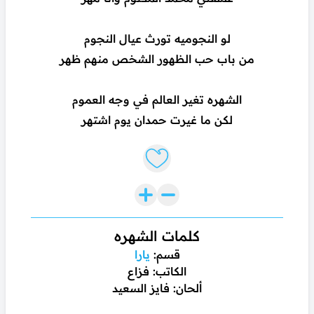
لو النجوميه تورث عيال النجوم
من باب حب الظهور الشخص منهم ظهر
الشهره تغير العالم في وجه العموم
لكن ما غيرت حمدان يوم اشتهر
Like lyrics
كلمات الشهره
قسم:
يارا
الكاتب: فزاع
ألحان: فايز السعيد