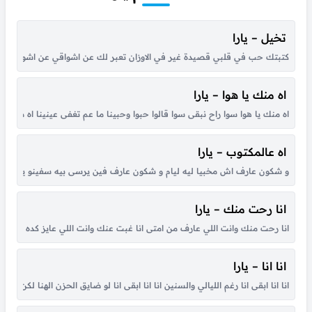
تخيل – يارا
كتبتك حب في قلبي قصيدة غير في الاوزان تعبر لك عن اشواقي عن اشواقي عن ا
اه منك يا هوا – يارا
اه منك يا هوا سوا راح نبقى سوا قالوا حبوا وحبينا ما عم تغفى عينينا اه منك يا م
اه عالمكتوب – يارا
و شكون عارف اش مخبيا ليه ليام و شكون عارف فين يرسى بيه سفينو ياما الدني
انا رحت منك – يارا
انا رحت منك وانت اللي عارف من امتى انا غبت عنك وانت اللي عايز كده انت م
انا انا – يارا
انا انا ابقى انا رغم الليالي والسنين انا انا ابقى انا لو ضايق الحزن الهنا لكن