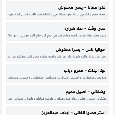
غنوا معانا – يسرا محنوش
نجمة وقمرة تضوي علينا غنوا معانا في هالليلة هذه الليلة احلى ليلة غنوا معانا ها
عدى وقت – نداء شرارة
عدى وقت عليا بعدُه.. لسه مرتحتش في يوم كل حلم اتهد فوقي.. زادوا واتكاترو
حواليا ناس – يسرا محنوش
يجي من سنة واكتر شوية كان فراقك ولسه برضه بحن ليك وبفتكر من يوم لقانا 
لولا البنات – عمرو دياب
متدلعين متعطرين وحنينين متبخرين متدلعين متعطرين وحنينين متبخرين عملوا الحرير ي
وشكالي – اصيل هميم
وشكالي منك .. قلبي …واه منو ومنك .. طولت غيابك ودايما … يسألني عنك .
استرخصوا الغالي – ايلاف عبدالعزيز