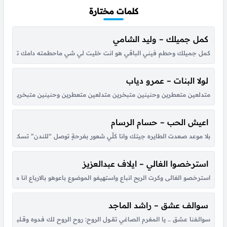
كلمات مختارة
كمل جميلك – وليد الشامي
كمل جميلك وحطم فيني الباقي هو انت خليت لي شي ماحطمته دامك تلذذ لتعذي
لولا البنات – عمرو دياب
متدلعين متعطرين وحنينين متبخرين متدلعين متعطرين وحنينين متبخرين عملوا الحرير ي
اعيش الحب – حسام الرسام
بلا موعد صعدت الطايره جيتك وانا كلّي شعور بفرحةٍ توصل “للندن” تسكن بق
استرخصوا الغالي – ايلاف عبدالعزيز
استرخصو الغالى وكرت الربح انباع واستهيفو الموضوع باعوهو بالارباع انا مالى ب
سوالف عشق – راشد الماجد
سوالـفنا عشق .. يا المغرم الصاغي تقــول الروح: روح الروح لك فـدوه وقــلبي لـو شكــا مـ