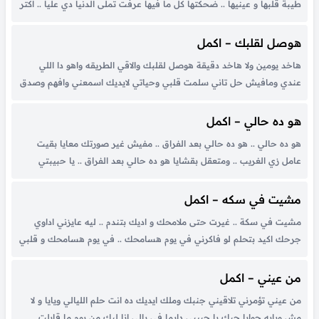
طيبة قلبها و عينيها .. ضحكتها كل ما فيها عرفت تملى الدنيا دي عليا .. اكتر
او من اللي في بالي .. عدت بجمالها خيالي مهما اتكلمت...
هوصل لقلبك – اكمل
هاخد يومين ولا هاخد دقيقة هوصل لقلبك والاقي الطريقه واهو دا اللي
عندي ومافيش حل تاني سلمت قلبي وحياتي لايديك اسمعني وافهم وصدق
كلامي شاغلني بتجيني حتى ف منامي وبقالي ع الحال دا اربع ليالي مشتاق
وبحلم بعينك وبيك يوم ولا ميه...
هو ده حالي – اكمل
هو ده حالي .. هو ده حالي بعد الفراق .. مفيش غير صورتك معايا بقيت
عامل زي الغريب .. ومتعقل بقشايا هو ده حالي بعد الفراق .. يا حبيبتي
بقولك كفايه انا بعترفلك انك في قلبي .. ولسه انا منستكيش بكتب واقول...
مشيت في سكه – اكمل
مشيت في سكة .. غيرت حتى ملامحك و اديك بتندم .. ليه عايزني اداوي
جرحك اكيد بتحلم لو فاكرني في يوم هسامحك .. في يوم هسامحك و قلبي
و قلبي اللي انكسر .. و انت بتهدم كل حلم اتحقق راجعلي راجعلي تفتكر...
من عيني – اكمل
من عيني تؤمرني تلاقيني جنبك وملك ايديك ده انت حلم الليالي ويايا و لا
مش ويايه جوايا حبك يا حبيبي دايما في بالي انا ليك من يوم ما قابلت