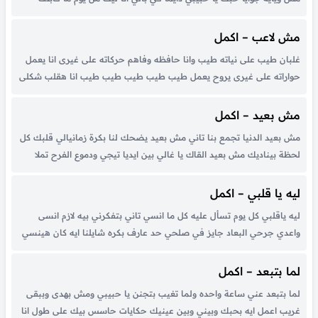
عينيك و يوميها لمست ايديك و لقيت حبك في عينيك مانا بيك عايش...
مش لاعب – اكمل
غلبان طيب على نياته طيب وانا حافظه وفاهم حركاته على غيرى انا يعمل
حواراته على غيرى يروح يعمل طيب طيب طيب طيب طيب انا هقلب شكلى
عليه قريب ولا هاخد تانى معاه وادى مش لاعب تانى دور الطيب انا كنت
بهاوده واعديها...
مش بعيد – اكمل
مش بعيد الدنيا تجمع بنا تاني مش بعيد يضحك لنا بكرة زمانيالي قلبك كل
لحظة بيناديك مش بعيد القاك يا غالي بين ايديا تيجي ودموع الفرح تملا
عينيا يومها اقلك اد ايه اشتقت ليك يمكن قدري اعشلك عمري بعد ما تبعد
تاني اناديك...
ليه يا قلبي – اكمل
ليه ياقلبي كل يوم تسأل عليه كل ما انسي تاني بتفكرني بيه لازم انسى
واعدي جرحي البعاد جايز في صلحي حد عارف بكره شايلنا ايه كان هينسي
وكنت عارف كان قصادي بالدليل غلطة مني ياقلبي اسف اعمل ايه في
حظي القليل شوف...
لما بتبعد – اكمل
لما بتبعد عني ساعة واحده ولما تغيب بتجنن يا حبيبي ومش بهدى وببقى
غريب اعمل ايه بحبك وبيني وبين عينيك حكايات حاسس بيك على طول انا