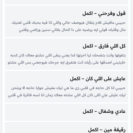
دايما بفكر فيك انا حالف على نفسي منساش ليله من لياليك هفضل وياك
طول ما قلبي...
قول وفرحني – اكمل
حبيبي مافيش كلام يتقال هيوصف حالي واللي انا فيه بحبك قلبي لعنيك
مال وقلبك قولي ايه يرضيه على دا الحال بقالي سنين وراضي وقلبي
مستنيك وكلمه تقولها ولو بالعين تريحني تطمني قول وفرحني حبيبي
بكلمة ريحني حقيقي اختارني قلبك عايزني اعيش حياتي...
كل اللي فارق – اكمل
بتقولها وانت بتضحك ليا اخرتها كدا يعني يبقى اللي عشتو معاك كان كدبه
خليتيني اصدقها على رأيك انت هتفرق ايه جرحك هيوجعني بس اللي عشتو
معاك هنساه وحياتي هبدأها كل اللي فارق عندي اني بحبك انت بجد ف
هواك نطقت كلام مقولتوش...
عايش على اللي كان – اكمل
حبيبي انا كل حاجه في قلبي زى ما هي ليك مفيش جوايا حاجه الا وبتحن
ليك عايش علي اللى كان كل اللي عشته معاك زمان انا لسه فاكرة في قلبي
لسه ليك مكان بحلم كل يوم ترجع واعيش لو حتي يوم وياك...
عادي وشغال – اكمل
رقيقة مين – اكمل