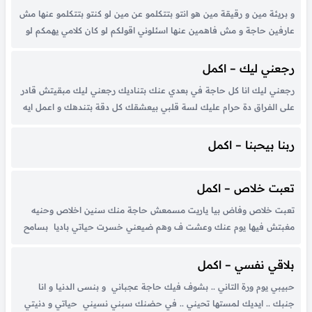
و بريئة مين و رقيقة مين هو انتو بتتكلمو عن مين لو كنتو بتتكلمو عنها مش
عارفين حاجة و مش فاهمين عنها اسئلوني اقولكم لو كان كلامي يهمكم لو
تعرفوها زي انا اكيد هتغير رئيكم دور الاخلاص وية الاحساس دة كلام عملاه...
رجعني ليك – اكمل
رجعني ليك انا كل حاجة في بعدي عنك بتناديك رجعني ليك مبقيتش قادر
على الفراق دة حرام عليك لسة قلبي بيعشقك كل دقة بتندهك و اعمل ايه
و انا مش بايدي اي حاجة ترجعك لو عرفت انا بعد منك عامل ايه لو...
ربنا بيحبنا – اكمل
تعبت خلاص – اكمل
تعبت خلاص وفاض بيا ياريت مسمعش حاجة منك سنين اخلاص وحنيه
مغبتش فيها يوم عنك وعشت ف وهم ضيعني خسرت حياتي باديا بسامح
قلب بيبعني يارب يعوض عليا وسنين بموت واعيش مفهمتنيش ولقيتني
فجأة بهون عليك ملقتش حاجة من اللي انا حبيتها...
بلاقي نفسي – اكمل
حبيبي يوم ورة التاني .. بشوف فيك حاجة عجباني و بنسى الدنيا و انا
جنبك .. ايديك لمستها تحيني .. في حضنك سبني نسيني حياتي و دنيتي