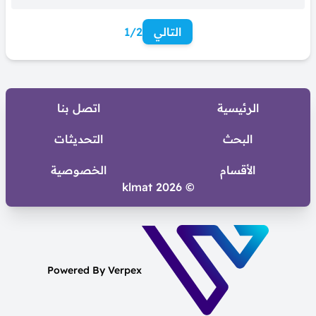
قبلك .. كل يوم بلاقي فيك .. حاجة بتقربني ليك حاجة بتخليني احبك ..
انت...
التالي
1/2
الرئيسية
اتصل بنا
البحث
التحديثات
الأقسام
الخصوصية
© 2026 klmat
Powered By Verpex